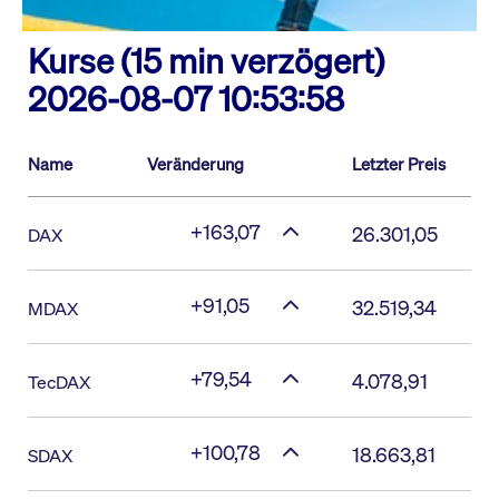
Kurse (15 min verzögert)
2026-08-07 10:53:58
Name
Veränderung
Letzter Preis
+163,07
26.301,05
DAX
+91,05
32.519,34
MDAX
+79,54
4.078,91
TecDAX
+100,78
18.663,81
SDAX