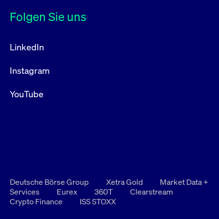
Folgen Sie uns
LinkedIn
Instagram
YouTube
Deutsche Börse Group
Xetra Gold
Market Data +
Services
Eurex
360T
Clearstream
Crypto Finance
ISS STOXX