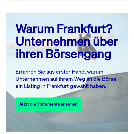
August 26
prev
next
Warum Frankfurt?
MO.
DI.
MI.
DO.
FR.
SA.
SO.
Unternehmen über
1
2
ihren Börsengang
3
4
5
6
8
9
7
10
11
12
13
14
15
16
Erfahren Sie aus erster Hand, warum
Unternehmen auf ihrem Weg an die Börse
17
18
19
20
21
22
23
ein Listing in Frankfurt gewählt haben.
24
25
27
28
29
30
26
Jetzt die Statements ansehen
31
Alle Events