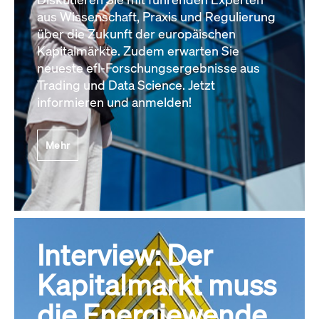
aus Wissenschaft, Praxis und Regulierung
über die Zukunft der europäischen
Kapitalmärkte. Zudem erwarten Sie
neueste efl-Forschungsergebnisse aus
Trading und Data Science. Jetzt
informieren und anmelden!
Mehr
Interview: Der
Kapitalmarkt muss
die Energiewende