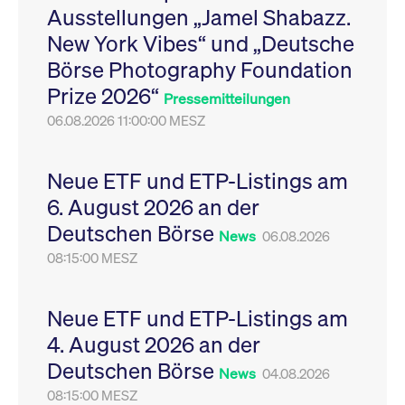
Ausstellungen „Jamel Shabazz.
Leistung der Website
VISITOR_PRIVACY_METADATA
YouTube
6
Dieses Cookie dient 
zu messen. Es handelt
.youtube.com
Monate
Speicherung der
New York Vibes“ und „Deutsche
sich um ein Muster-
Einwilligungs- und
Cookie, bei dem auf
Datenschutzbestim
Börse Photography Foundation
das Präfix _pk_ses
des Nutzers für ihre
eine kurze Reihe von
Interaktion mit der W
Prize 2026“
Zahlen und
Es erfasst Daten über
Pressemitteilungen
Buchstaben folgt, bei
Einwilligung des Bes
der es sich vermutlich
06.08.2026 11:00:00 MESZ
in Bezug auf verschi
um einen
Datenschutzrichtlini
Referenzcode für die
-einstellungen, um
Domain handelt, die
sicherzustellen, dass 
das Cookie setzt.
Präferenzen in zukünf
Neue ETF und ETP-Listings am
Sitzungen geehrt wer
6. August 2026 an der
Deutschen Börse
News
06.08.2026
08:15:00 MESZ
Neue ETF und ETP-Listings am
4. August 2026 an der
Deutschen Börse
News
04.08.2026
08:15:00 MESZ