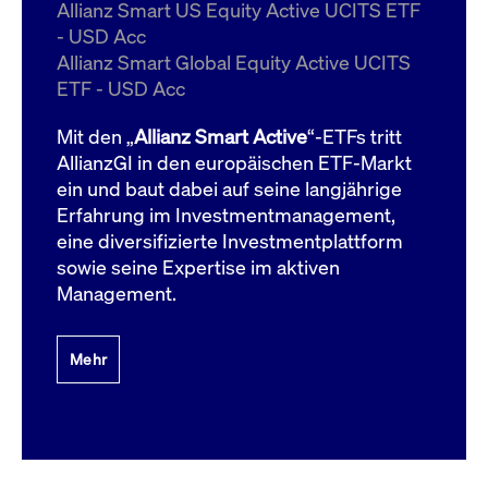
um d
Allianz Smart US Equity Active UCITS ETF
anzu
- USD Acc
ApplicationGatewayAffinityCORS
www.cashmarket.deutsche-
Session
Dies
Allianz Smart Global Equity Active UCITS
boerse.com
Ver
Last
ETF - USD Acc
um s
Clie
glei
Mit den „
Allianz Smart Active
“-ETFs tritt
Brow
werd
AllianzGI in den europäischen ETF-Markt
Benu
ein und baut dabei auf seine langjährige
die 
effe
Erfahrung im Investmentmanagement,
Ress
verb
eine diversifizierte Investmentplattform
unte
(Cro
sowie seine Expertise im aktiven
Shar
Management.
Bear
in v
Bere
Mehr
Gültig
Name
Anbieter / Domain
Beschreibung
Anbieter /
bis
Gültig
Name
Beschreibung
Domain
bis
_pk_id.7.931a
www.cashmarket.deutsche-
1 Jahr
Dieser Cookie-Name
boerse.com
ist mit der Open-