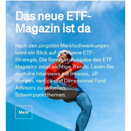
Das neue ETF-
Magazin ist da
Nach den jüngsten Marktschwankungen
lohnt ein Blick auf die eigene ETF-
Strategie. Die Sommer-Ausgabe des ETF
Magazins zeigt wichtige Trends. Lesen Sie
auch die Interviews mit Invesco, J.P.
Morgan, vanEck und Dimensional Fund
Advisors zu aktuellen
Schwerpunktthemen.
Mehr