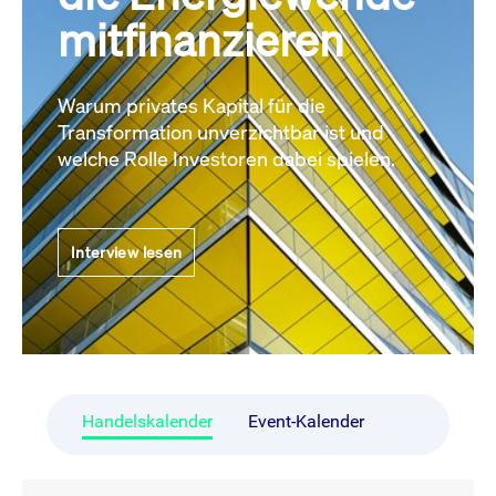
mitfinanzieren
Warum privates Kapital für die
Transformation unverzichtbar ist und
welche Rolle Investoren dabei spielen.
Interview lesen
Handelskalender
Event-Kalender