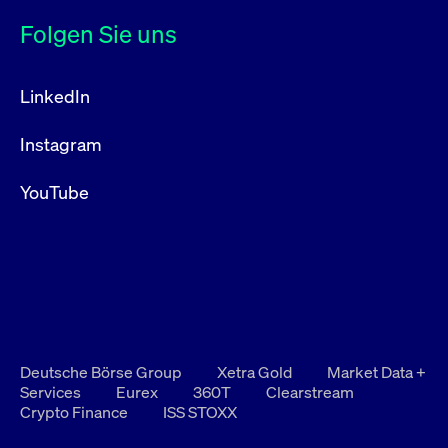
Folgen Sie uns
LinkedIn
Instagram
YouTube
Deutsche Börse Group
Xetra Gold
Market Data +
Services
Eurex
360T
Clearstream
Crypto Finance
ISS STOXX