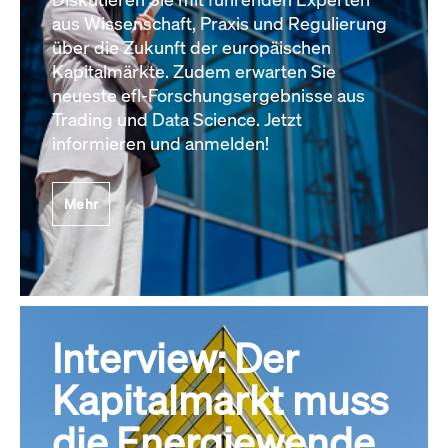
aus Wissenschaft, Praxis und Regulierung
über die Zukunft der europäischen
Kapitalmärkte. Zudem erwarten Sie
neueste efl-Forschungsergebnisse aus
Trading und Data Science. Jetzt
informieren und anmelden!
Mehr
Interview: Der
Kapitalmarkt muss
die Energiewende