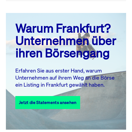
August 26
prev
next
Warum Frankfurt?
MO.
DI.
MI.
DO.
FR.
SA.
SO.
Unternehmen über
1
2
ihren Börsengang
3
4
5
6
7
8
9
10
11
12
13
14
15
16
Erfahren Sie aus erster Hand, warum
Unternehmen auf ihrem Weg an die Börse
17
18
19
20
21
22
23
ein Listing in Frankfurt gewählt haben.
24
25
27
28
29
30
26
Jetzt die Statements ansehen
31
Alle Events