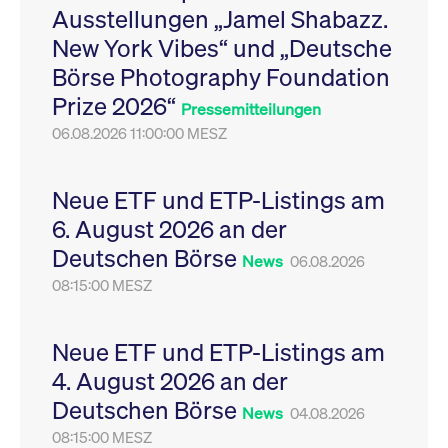
Ausstellungen „Jamel Shabazz.
Leistung der Website
VISITOR_PRIVACY_METADATA
YouTube
6
Dieses Cookie dient 
zu messen. Es handelt
.youtube.com
Monate
Speicherung der
New York Vibes“ und „Deutsche
sich um ein Muster-
Einwilligungs- und
Cookie, bei dem auf
Datenschutzbestim
Börse Photography Foundation
das Präfix _pk_ses
des Nutzers für ihre
eine kurze Reihe von
Interaktion mit der W
Prize 2026“
Zahlen und
Es erfasst Daten über
Pressemitteilungen
Buchstaben folgt, bei
Einwilligung des Bes
der es sich vermutlich
06.08.2026 11:00:00 MESZ
in Bezug auf verschi
um einen
Datenschutzrichtlini
Referenzcode für die
-einstellungen, um
Domain handelt, die
sicherzustellen, dass 
das Cookie setzt.
Präferenzen in zukünf
Neue ETF und ETP-Listings am
Sitzungen geehrt wer
6. August 2026 an der
Deutschen Börse
News
06.08.2026
08:15:00 MESZ
Neue ETF und ETP-Listings am
4. August 2026 an der
Deutschen Börse
News
04.08.2026
08:15:00 MESZ