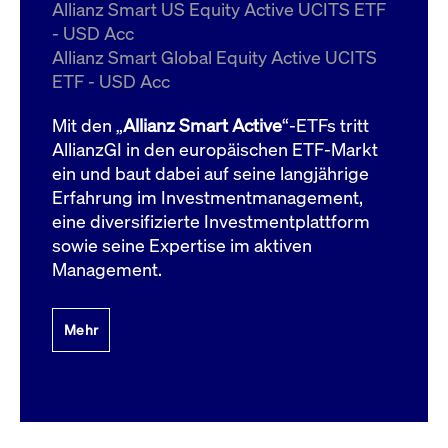
um d
Allianz Smart US Equity Active UCITS ETF
anzu
- USD Acc
ApplicationGatewayAffinityCORS
www.cashmarket.deutsche-
Session
Dies
Allianz Smart Global Equity Active UCITS
boerse.com
Ver
Last
ETF - USD Acc
um s
Clie
glei
Mit den „
Allianz Smart Active
“-ETFs tritt
Brow
werd
AllianzGI in den europäischen ETF-Markt
Benu
ein und baut dabei auf seine langjährige
die 
effe
Erfahrung im Investmentmanagement,
Ress
verb
eine diversifizierte Investmentplattform
unte
(Cro
sowie seine Expertise im aktiven
Shar
Management.
Bear
in v
Bere
Mehr
Gültig
Name
Anbieter / Domain
Beschreibung
Anbieter /
bis
Gültig
Name
Beschreibung
Domain
bis
_pk_id.7.931a
www.cashmarket.deutsche-
1 Jahr
Dieser Cookie-Name
boerse.com
ist mit der Open-