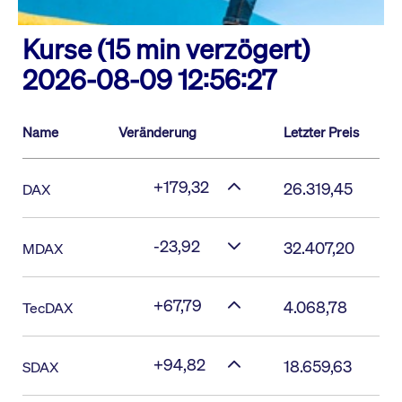
Kurse (15 min verzögert)
2026-08-09 12:56:27
Name
Veränderung
Letzter Preis
+179,32
26.319,45
DAX
-23,92
32.407,20
MDAX
+67,79
4.068,78
TecDAX
+94,82
18.659,63
SDAX