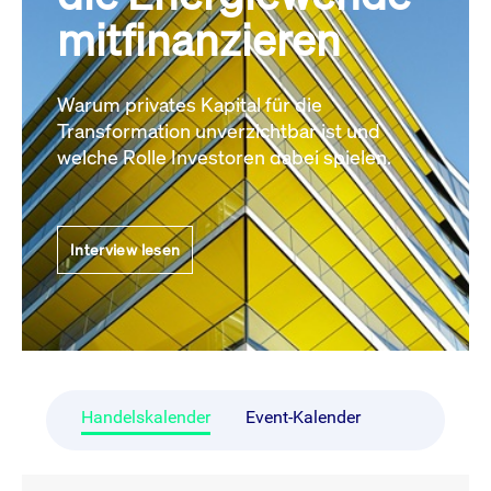
mitfinanzieren
Warum privates Kapital für die
Transformation unverzichtbar ist und
welche Rolle Investoren dabei spielen.
Interview lesen
Handelskalender
Event-Kalender