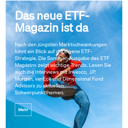
Das neue ETF-
Magazin ist da
Nach den jüngsten Marktschwankungen
lohnt ein Blick auf die eigene ETF-
Strategie. Die Sommer-Ausgabe des ETF
Magazins zeigt wichtige Trends. Lesen Sie
auch die Interviews mit Invesco, J.P.
Morgan, vanEck und Dimensional Fund
Advisors zu aktuellen
Schwerpunktthemen.
Mehr