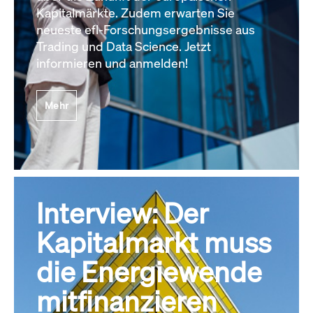
Kapitalmärkte. Zudem erwarten Sie
neueste efl-Forschungsergebnisse aus
Trading und Data Science. Jetzt
informieren und anmelden!
Mehr
Interview: Der
Kapitalmarkt muss
die Energiewende
mitfinanzieren