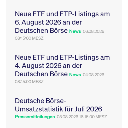
Leistung der Website
VISITOR_PRIVACY_METADATA
YouTube
6
Dieses Cookie dient 
zu messen. Es handelt
.youtube.com
Monate
Speicherung der
Neue ETF und ETP-Listings am
sich um ein Muster-
Einwilligungs- und
Cookie, bei dem auf
Datenschutzbestim
6. August 2026 an der
das Präfix _pk_ses
des Nutzers für ihre
eine kurze Reihe von
Interaktion mit der W
Deutschen Börse
Zahlen und
Es erfasst Daten über
News
06.08.2026
Buchstaben folgt, bei
Einwilligung des Bes
der es sich vermutlich
08:15:00 MESZ
in Bezug auf verschi
um einen
Datenschutzrichtlini
Referenzcode für die
-einstellungen, um
Domain handelt, die
sicherzustellen, dass 
das Cookie setzt.
Präferenzen in zukünf
Neue ETF und ETP-Listings am
Sitzungen geehrt wer
4. August 2026 an der
Deutschen Börse
News
04.08.2026
08:15:00 MESZ
Deutsche Börse-
Umsatzstatistik für Juli 2026
Pressemitteilungen
03.08.2026 16:15:00 MESZ