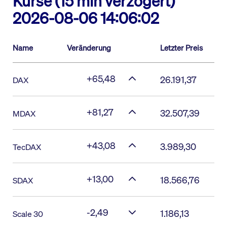
Kurse (15 min verzögert)
2026-08-06 14:06:02
Name
Veränderung
Letzter Preis
+65,48
26.191,37
DAX
+81,27
32.507,39
MDAX
+43,08
3.989,30
TecDAX
+13,00
18.566,76
SDAX
-2,49
1.186,13
Scale 30