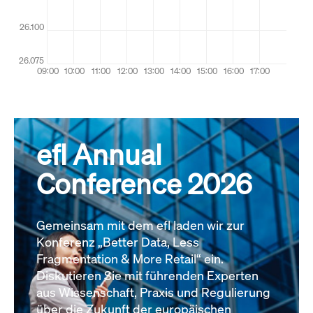
efl Annual
Conference 2026
Gemeinsam mit dem efl laden wir zur
Konferenz „Better Data, Less
Fragmentation & More Retail“ ein.
Diskutieren Sie mit führenden Experten
aus Wissenschaft, Praxis und Regulierung
über die Zukunft der europäischen