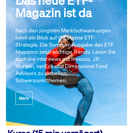
Das neue ETF-
Magazin ist da
Nach den jüngsten Marktschwankungen
lohnt ein Blick auf die eigene ETF-
Strategie. Die Sommer-Ausgabe des ETF
Magazins zeigt wichtige Trends. Lesen Sie
auch die Interviews mit Invesco, J.P.
Morgan, vanEck und Dimensional Fund
Advisors zu aktuellen
Schwerpunktthemen.
Mehr