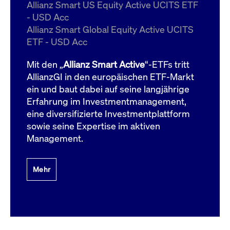
um d
Allianz Smart US Equity Active UCITS ETF
anzu
- USD Acc
ApplicationGatewayAffinityCORS
www.cashmarket.deutsche-
Session
Dies
Allianz Smart Global Equity Active UCITS
boerse.com
Ver
Last
ETF - USD Acc
um s
Clie
glei
Mit den „
Allianz Smart Active
“-ETFs tritt
Brow
werd
AllianzGI in den europäischen ETF-Markt
Benu
ein und baut dabei auf seine langjährige
die 
effe
Erfahrung im Investmentmanagement,
Ress
verb
eine diversifizierte Investmentplattform
unte
(Cro
sowie seine Expertise im aktiven
Shar
Management.
Bear
in v
Bere
Mehr
Gültig
Name
Anbieter / Domain
Beschreibung
Anbieter /
bis
Gültig
Name
Beschreibung
Domain
bis
_pk_id.7.931a
www.cashmarket.deutsche-
1 Jahr
Dieser Cookie-Name
boerse.com
ist mit der Open-