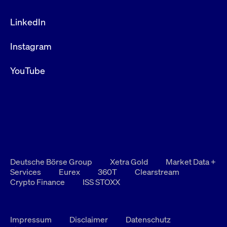
LinkedIn
Instagram
YouTube
Deutsche Börse Group
Xetra Gold
Market Data +
Services
Eurex
360T
Clearstream
Crypto Finance
ISS STOXX
Impressum
Disclaimer
Datenschutz