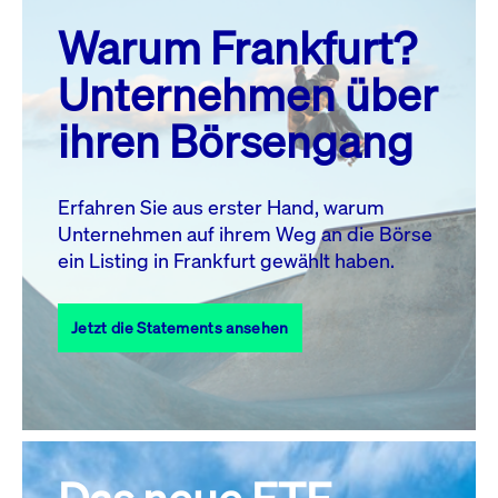
prev
next
Warum Frankfurt?
MO.
DI.
MI.
DO.
FR.
SA.
SO.
Unternehmen über
1
2
ihren Börsengang
3
4
5
7
8
9
6
10
11
12
13
14
15
16
Erfahren Sie aus erster Hand, warum
Unternehmen auf ihrem Weg an die Börse
17
18
19
20
21
22
23
ein Listing in Frankfurt gewählt haben.
24
25
27
28
29
30
26
Jetzt die Statements ansehen
31
Alle Events