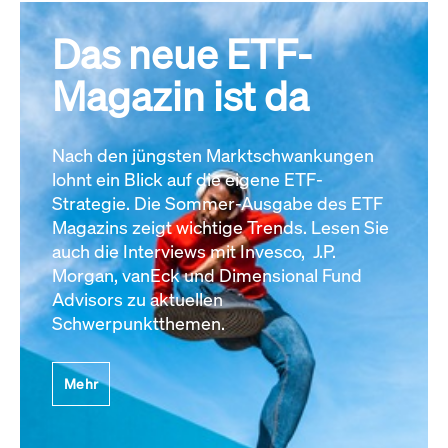
Das neue ETF-
Magazin ist da
Nach den jüngsten Marktschwankungen
lohnt ein Blick auf die eigene ETF-
Strategie. Die Sommer-Ausgabe des ETF
Magazins zeigt wichtige Trends. Lesen Sie
auch die Interviews mit Invesco, J.P.
Morgan, vanEck und Dimensional Fund
Advisors zu aktuellen
Schwerpunktthemen.
Mehr