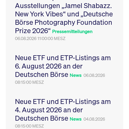
Ausstellungen „Jamel Shabazz.
Leistung der Website
VISITOR_PRIVACY_METADATA
YouTube
6
Dieses Cookie dient 
zu messen. Es handelt
.youtube.com
Monate
Speicherung der
New York Vibes“ und „Deutsche
sich um ein Muster-
Einwilligungs- und
Cookie, bei dem auf
Datenschutzbestim
Börse Photography Foundation
das Präfix _pk_ses
des Nutzers für ihre
eine kurze Reihe von
Interaktion mit der W
Prize 2026“
Zahlen und
Es erfasst Daten über
Pressemitteilungen
Buchstaben folgt, bei
Einwilligung des Bes
der es sich vermutlich
06.08.2026 11:00:00 MESZ
in Bezug auf verschi
um einen
Datenschutzrichtlini
Referenzcode für die
-einstellungen, um
Domain handelt, die
sicherzustellen, dass 
das Cookie setzt.
Präferenzen in zukünf
Neue ETF und ETP-Listings am
Sitzungen geehrt wer
6. August 2026 an der
Deutschen Börse
News
06.08.2026
08:15:00 MESZ
Neue ETF und ETP-Listings am
4. August 2026 an der
Deutschen Börse
News
04.08.2026
08:15:00 MESZ