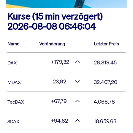
Kurse (15 min verzögert)
2026-08-08 06:46:04
Name
Veränderung
Letzter Preis
+179,32
26.319,45
DAX
-23,92
32.407,20
MDAX
+67,79
4.068,78
TecDAX
+94,82
18.659,63
SDAX