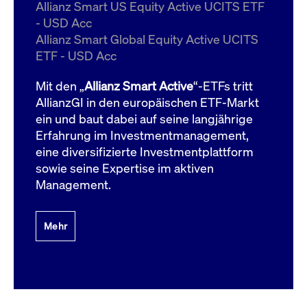
um d
Allianz Smart US Equity Active UCITS ETF
anzu
- USD Acc
ApplicationGatewayAffinityCORS
www.cashmarket.deutsche-
Session
Dies
Allianz Smart Global Equity Active UCITS
boerse.com
Ver
Last
ETF - USD Acc
um s
Clie
glei
Mit den „
Allianz Smart Active
“-ETFs tritt
Brow
werd
AllianzGI in den europäischen ETF-Markt
Benu
ein und baut dabei auf seine langjährige
die 
effe
Erfahrung im Investmentmanagement,
Ress
verb
eine diversifizierte Investmentplattform
unte
(Cro
sowie seine Expertise im aktiven
Shar
Management.
Bear
in v
Bere
Mehr
Gültig
Name
Anbieter / Domain
Beschreibung
Anbieter /
bis
Gültig
Name
Beschreibung
Domain
bis
_pk_id.7.931a
www.cashmarket.deutsche-
1 Jahr
Dieser Cookie-Name
boerse.com
ist mit der Open-