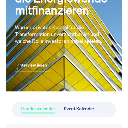
mitfinanzieren
Warum privates Kapital für die
Transformation unverzichtbar ist und
welche Rolle Investoren dabei spielen.
Interview lesen
Handelskalender
Event-Kalender