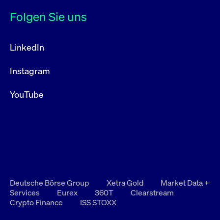
Folgen Sie uns
LinkedIn
Instagram
YouTube
Deutsche Börse Group
Xetra Gold
Market Data +
Services
Eurex
360T
Clearstream
Crypto Finance
ISS STOXX