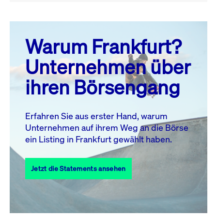
August 26
prev
next
Warum Frankfurt?
MO.
DI.
MI.
DO.
FR.
SA.
SO.
Unternehmen über
1
2
ihren Börsengang
3
4
5
6
7
9
8
10
11
12
13
14
15
16
Erfahren Sie aus erster Hand, warum
Unternehmen auf ihrem Weg an die Börse
17
18
19
20
21
22
23
ein Listing in Frankfurt gewählt haben.
24
25
27
28
29
30
26
Jetzt die Statements ansehen
31
Alle Events