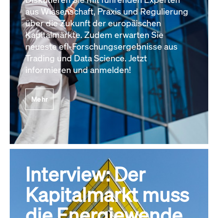
aus Wissenschaft, Praxis und Regulierung
über die Zukunft der europäischen
Kapitalmärkte. Zudem erwarten Sie
neueste efl-Forschungsergebnisse aus
Trading und Data Science. Jetzt
informieren und anmelden!
Mehr
Interview: Der
Kapitalmarkt muss
die Energiewende