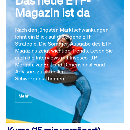
Das neue ETF-
Magazin ist da
Nach den jüngsten Marktschwankungen
lohnt ein Blick auf die eigene ETF-
Strategie. Die Sommer-Ausgabe des ETF
Magazins zeigt wichtige Trends. Lesen Sie
auch die Interviews mit Invesco, J.P.
Morgan, vanEck und Dimensional Fund
Advisors zu aktuellen
Schwerpunktthemen.
Mehr