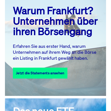
prev
next
Warum Frankfurt?
MO.
DI.
MI.
DO.
FR.
SA.
SO.
Unternehmen über
1
2
ihren Börsengang
3
4
5
6
8
9
7
10
11
12
13
14
15
16
Erfahren Sie aus erster Hand, warum
Unternehmen auf ihrem Weg an die Börse
17
18
19
20
21
22
23
ein Listing in Frankfurt gewählt haben.
24
25
27
28
29
30
26
Jetzt die Statements ansehen
31
Alle Events