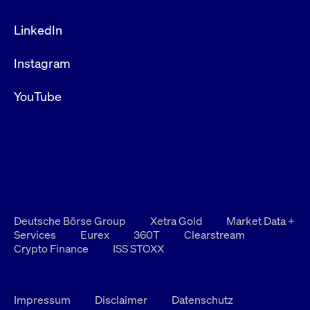
LinkedIn
Instagram
YouTube
Deutsche Börse Group
Xetra Gold
Market Data +
Services
Eurex
360T
Clearstream
Crypto Finance
ISS STOXX
Impressum
Disclaimer
Datenschutz