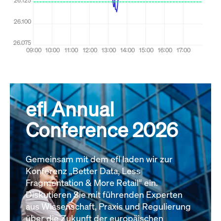
efl Annual
Conference 2026
Gemeinsam mit dem efl laden wir zur
Konferenz „Better Data, Less
Fragmentation & More Retail“ ein.
Diskutieren Sie mit führenden Experten
aus Wissenschaft, Praxis und Regulierung
über die Zukunft der europäischen