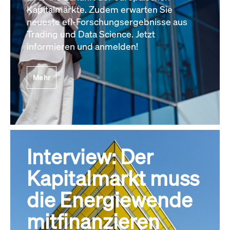
Kapitalmärkte. Zudem erwarten Sie
neueste efl-Forschungsergebnisse aus
Trading und Data Science. Jetzt
informieren und anmelden!
Mehr
Interview: Der
Kapitalmarkt muss
die Energiewende
mitfinanzieren