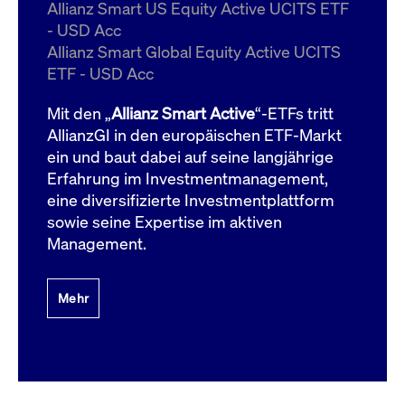
um d
Allianz Smart US Equity Active UCITS ETF
anzu
- USD Acc
ApplicationGatewayAffinityCORS
www.cashmarket.deutsche-
Session
Dies
Allianz Smart Global Equity Active UCITS
boerse.com
Ver
Last
ETF - USD Acc
um s
Clie
glei
Mit den „
Allianz Smart Active
“-ETFs tritt
Brow
werd
AllianzGI in den europäischen ETF-Markt
Benu
ein und baut dabei auf seine langjährige
die 
effe
Erfahrung im Investmentmanagement,
Ress
verb
eine diversifizierte Investmentplattform
unte
(Cro
sowie seine Expertise im aktiven
Shar
Management.
Bear
in v
Bere
Mehr
Gültig
Name
Anbieter / Domain
Beschreibung
Anbieter /
bis
Gültig
Name
Beschreibung
Domain
bis
_pk_id.7.931a
www.cashmarket.deutsche-
1 Jahr
Dieser Cookie-Name
boerse.com
ist mit der Open-