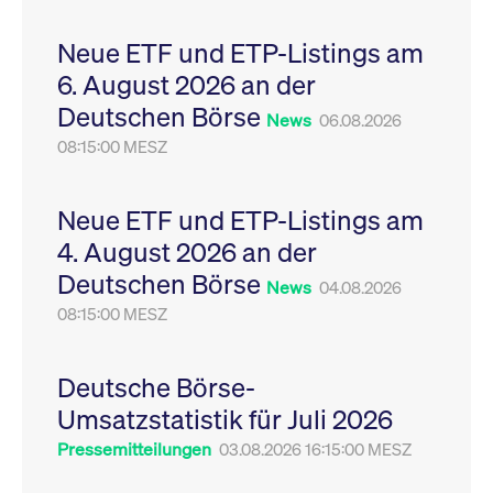
Leistung der Website
VISITOR_PRIVACY_METADATA
YouTube
6
Dieses Cookie dient 
zu messen. Es handelt
.youtube.com
Monate
Speicherung der
Neue ETF und ETP-Listings am
sich um ein Muster-
Einwilligungs- und
Cookie, bei dem auf
Datenschutzbestim
6. August 2026 an der
das Präfix _pk_ses
des Nutzers für ihre
eine kurze Reihe von
Interaktion mit der W
Deutschen Börse
Zahlen und
Es erfasst Daten über
News
06.08.2026
Buchstaben folgt, bei
Einwilligung des Bes
der es sich vermutlich
08:15:00 MESZ
in Bezug auf verschi
um einen
Datenschutzrichtlini
Referenzcode für die
-einstellungen, um
Domain handelt, die
sicherzustellen, dass 
das Cookie setzt.
Präferenzen in zukünf
Neue ETF und ETP-Listings am
Sitzungen geehrt wer
4. August 2026 an der
Deutschen Börse
News
04.08.2026
08:15:00 MESZ
Deutsche Börse-
Umsatzstatistik für Juli 2026
Pressemitteilungen
03.08.2026 16:15:00 MESZ