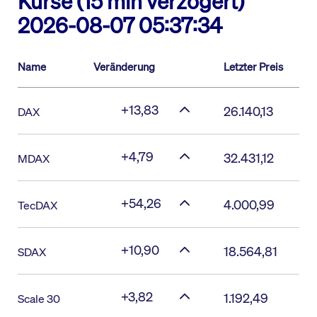
Kurse (15 min verzögert)
2026-08-07 05:37:34
Name
Veränderung
Letzter Preis
+13,83
26.140,13
DAX
+4,79
32.431,12
MDAX
+54,26
4.000,99
TecDAX
+10,90
18.564,81
SDAX
+3,82
1.192,49
Scale 30