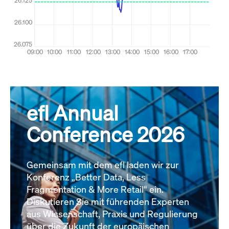
efl Annual
Conference 2026
Gemeinsam mit dem efl laden wir zur
Konferenz „Better Data, Less
Fragmentation & More Retail“ ein.
Diskutieren Sie mit führenden Experten
aus Wissenschaft, Praxis und Regulierung
über die Zukunft der europäischen