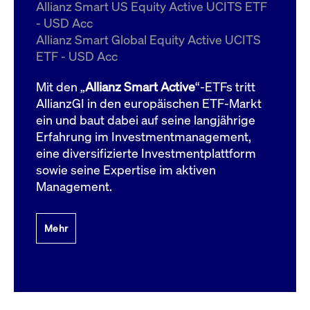
um d
Allianz Smart US Equity Active UCITS ETF
anzu
- USD Acc
ApplicationGatewayAffinityCORS
www.cashmarket.deutsche-
Session
Dies
Allianz Smart Global Equity Active UCITS
boerse.com
Ver
Last
ETF - USD Acc
um s
Clie
glei
Mit den „
Allianz Smart Active
“-ETFs tritt
Brow
werd
AllianzGI in den europäischen ETF-Markt
Benu
ein und baut dabei auf seine langjährige
die 
effe
Erfahrung im Investmentmanagement,
Ress
verb
eine diversifizierte Investmentplattform
unte
(Cro
sowie seine Expertise im aktiven
Shar
Management.
Bear
in v
Bere
Mehr
Gültig
Name
Anbieter / Domain
Beschreibung
Anbieter /
bis
Gültig
Name
Beschreibung
Domain
bis
_pk_id.7.931a
www.cashmarket.deutsche-
1 Jahr
Dieser Cookie-Name
boerse.com
ist mit der Open-