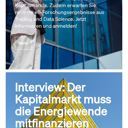
Kapitalmärkte. Zudem erwarten Sie
neueste efl-Forschungsergebnisse aus
Trading und Data Science. Jetzt
informieren und anmelden!
Mehr
Interview: Der
Kapitalmarkt muss
die Energiewende
mitfinanzieren