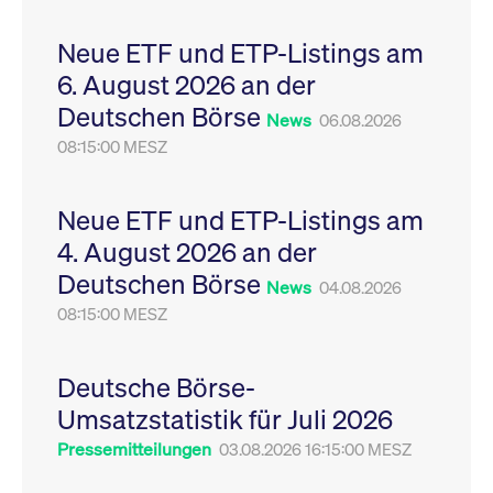
Leistung der Website
VISITOR_PRIVACY_METADATA
YouTube
6
Dieses Cookie dient 
zu messen. Es handelt
.youtube.com
Monate
Speicherung der
Neue ETF und ETP-Listings am
sich um ein Muster-
Einwilligungs- und
Cookie, bei dem auf
Datenschutzbestim
6. August 2026 an der
das Präfix _pk_ses
des Nutzers für ihre
eine kurze Reihe von
Interaktion mit der W
Deutschen Börse
Zahlen und
Es erfasst Daten über
News
06.08.2026
Buchstaben folgt, bei
Einwilligung des Bes
der es sich vermutlich
08:15:00 MESZ
in Bezug auf verschi
um einen
Datenschutzrichtlini
Referenzcode für die
-einstellungen, um
Domain handelt, die
sicherzustellen, dass 
das Cookie setzt.
Präferenzen in zukünf
Neue ETF und ETP-Listings am
Sitzungen geehrt wer
4. August 2026 an der
Deutschen Börse
News
04.08.2026
08:15:00 MESZ
Deutsche Börse-
Umsatzstatistik für Juli 2026
Pressemitteilungen
03.08.2026 16:15:00 MESZ