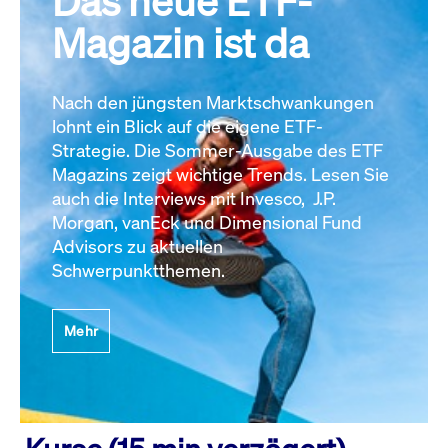
Das neue ETF-
Magazin ist da
Nach den jüngsten Marktschwankungen
lohnt ein Blick auf die eigene ETF-
Strategie. Die Sommer-Ausgabe des ETF
Magazins zeigt wichtige Trends. Lesen Sie
auch die Interviews mit Invesco, J.P.
Morgan, vanEck und Dimensional Fund
Advisors zu aktuellen
Schwerpunktthemen.
Mehr