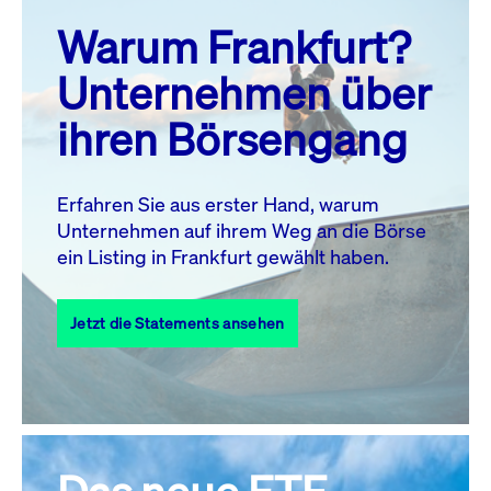
prev
next
Warum Frankfurt?
MO.
DI.
MI.
DO.
FR.
SA.
SO.
Unternehmen über
1
2
ihren Börsengang
3
4
5
6
8
9
7
10
11
12
13
14
15
16
Erfahren Sie aus erster Hand, warum
Unternehmen auf ihrem Weg an die Börse
17
18
19
20
21
22
23
ein Listing in Frankfurt gewählt haben.
24
25
27
28
29
30
26
Jetzt die Statements ansehen
31
Alle Events