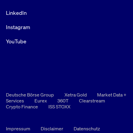
LinkedIn
Instagram
YouTube
Deutsche Börse Group
Xetra Gold
Market Data +
Services
Eurex
360T
Clearstream
Crypto Finance
ISS STOXX
Impressum
Disclaimer
Datenschutz