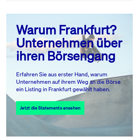
August 26
prev
next
Warum Frankfurt?
MO.
DI.
MI.
DO.
FR.
SA.
SO.
Unternehmen über
1
2
ihren Börsengang
3
4
5
6
7
8
9
11
12
13
14
15
16
10
Erfahren Sie aus erster Hand, warum
Unternehmen auf ihrem Weg an die Börse
17
18
19
20
21
22
23
ein Listing in Frankfurt gewählt haben.
24
25
27
28
29
30
26
Jetzt die Statements ansehen
31
Alle Events