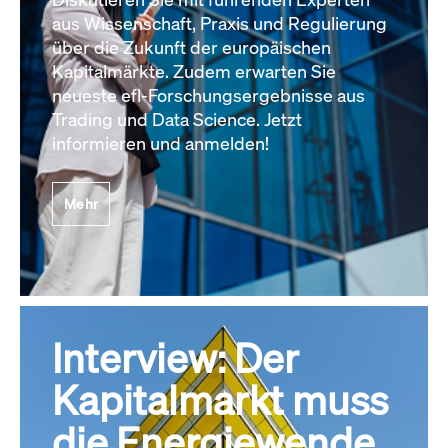
aus Wissenschaft, Praxis und Regulierung
über die Zukunft der europäischen
Kapitalmärkte. Zudem erwarten Sie
neueste efl-Forschungsergebnisse aus
Trading und Data Science. Jetzt
informieren und anmelden!
Mehr
Interview: Der
Kapitalmarkt muss
die Energiewende