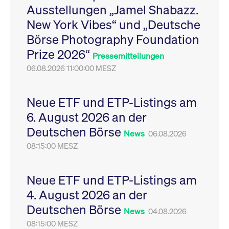
Ausstellungen „Jamel Shabazz.
Leistung der Website
VISITOR_PRIVACY_METADATA
YouTube
6
Dieses Cookie dient 
zu messen. Es handelt
.youtube.com
Monate
Speicherung der
New York Vibes“ und „Deutsche
sich um ein Muster-
Einwilligungs- und
Cookie, bei dem auf
Datenschutzbestim
Börse Photography Foundation
das Präfix _pk_ses
des Nutzers für ihre
eine kurze Reihe von
Interaktion mit der W
Prize 2026“
Zahlen und
Es erfasst Daten über
Pressemitteilungen
Buchstaben folgt, bei
Einwilligung des Bes
der es sich vermutlich
06.08.2026 11:00:00 MESZ
in Bezug auf verschi
um einen
Datenschutzrichtlini
Referenzcode für die
-einstellungen, um
Domain handelt, die
sicherzustellen, dass 
das Cookie setzt.
Präferenzen in zukünf
Neue ETF und ETP-Listings am
Sitzungen geehrt wer
6. August 2026 an der
Deutschen Börse
News
06.08.2026
08:15:00 MESZ
Neue ETF und ETP-Listings am
4. August 2026 an der
Deutschen Börse
News
04.08.2026
08:15:00 MESZ