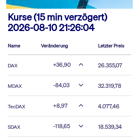
Kurse (15 min verzögert)
2026-08-10 21:26:04
Name
Veränderung
Letzter Preis
+36,90
26.355,07
DAX
-84,03
32.319,78
MDAX
+8,97
4.077,46
TecDAX
-118,65
18.539,34
SDAX