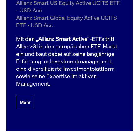
um d
Allianz Smart US Equity Active UCITS ETF
anzu
- USD Acc
ApplicationGatewayAffinityCORS
www.cashmarket.deutsche-
Session
Dies
Allianz Smart Global Equity Active UCITS
boerse.com
Ver
Last
ETF - USD Acc
um s
Clie
glei
Mit den „
Allianz Smart Active
“-ETFs tritt
Brow
werd
AllianzGI in den europäischen ETF-Markt
Benu
ein und baut dabei auf seine langjährige
die 
effe
Erfahrung im Investmentmanagement,
Ress
verb
eine diversifizierte Investmentplattform
unte
(Cro
sowie seine Expertise im aktiven
Shar
Management.
Bear
in v
Bere
Mehr
Gültig
Name
Anbieter / Domain
Beschreibung
Anbieter /
bis
Gültig
Name
Beschreibung
Domain
bis
_pk_id.7.931a
www.cashmarket.deutsche-
1 Jahr
Dieser Cookie-Name
boerse.com
ist mit der Open-