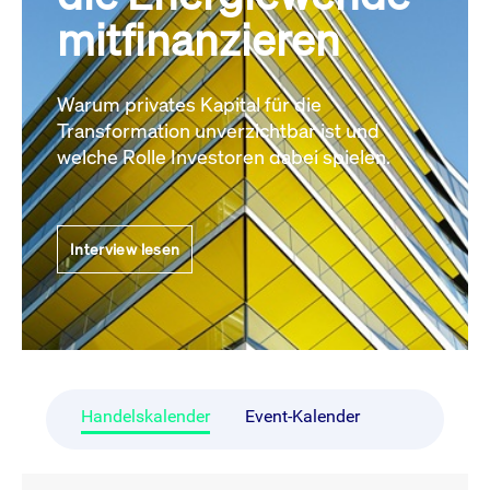
mitfinanzieren
Warum privates Kapital für die
Transformation unverzichtbar ist und
welche Rolle Investoren dabei spielen.
Interview lesen
Handelskalender
Event-Kalender