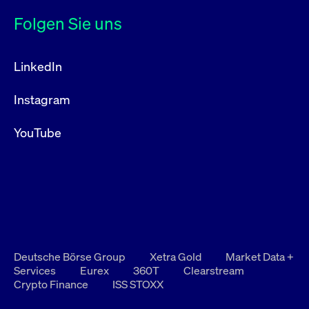
Folgen Sie uns
LinkedIn
Instagram
YouTube
Deutsche Börse Group
Xetra Gold
Market Data +
Services
Eurex
360T
Clearstream
Crypto Finance
ISS STOXX