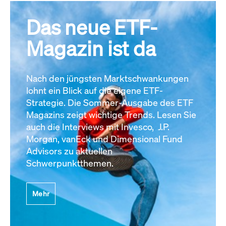
Das neue ETF-
Magazin ist da
Nach den jüngsten Marktschwankungen
lohnt ein Blick auf die eigene ETF-
Strategie. Die Sommer-Ausgabe des ETF
Magazins zeigt wichtige Trends. Lesen Sie
auch die Interviews mit Invesco, J.P.
Morgan, vanEck und Dimensional Fund
Advisors zu aktuellen
Schwerpunktthemen.
Mehr