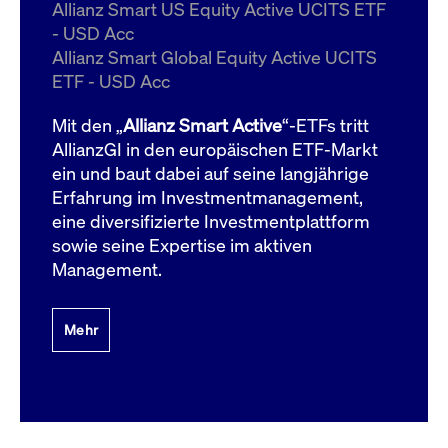
um d
Allianz Smart US Equity Active UCITS ETF
anzu
- USD Acc
ApplicationGatewayAffinityCORS
www.cashmarket.deutsche-
Session
Dies
Allianz Smart Global Equity Active UCITS
boerse.com
Ver
Last
ETF - USD Acc
um s
Clie
glei
Mit den „
Allianz Smart Active
“-ETFs tritt
Brow
werd
AllianzGI in den europäischen ETF-Markt
Benu
ein und baut dabei auf seine langjährige
die 
effe
Erfahrung im Investmentmanagement,
Ress
verb
eine diversifizierte Investmentplattform
unte
(Cro
sowie seine Expertise im aktiven
Shar
Management.
Bear
in v
Bere
Mehr
Gültig
Name
Anbieter / Domain
Beschreibung
Anbieter /
bis
Gültig
Name
Beschreibung
Domain
bis
_pk_id.7.931a
www.cashmarket.deutsche-
1 Jahr
Dieser Cookie-Name
boerse.com
ist mit der Open-