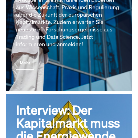
aus Wissenschaft, Praxis und Regulierung
über die Zukunft der europäischen
Kapitalmärkte. Zudem erwarten Sie
neueste efl-Forschungsergebnisse aus
Trading und Data Science. Jetzt
informieren und anmelden!
Mehr
Interview: Der
Kapitalmarkt muss
die Energiewende