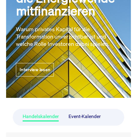
mitfinanzieren
Warum privates Kapital für die
Transformation unverzichtbar ist und
welche Rolle Investoren dabei spielen.
Interview lesen
Handelskalender
Event-Kalender