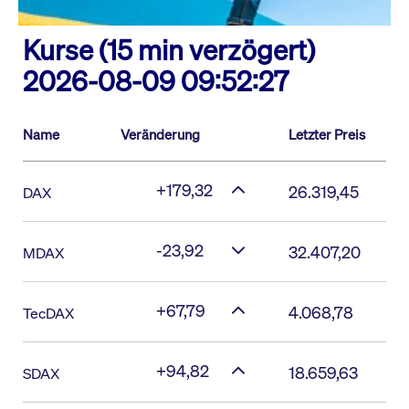
Kurse (15 min verzögert)
2026-08-09 09:52:27
Name
Veränderung
Letzter Preis
+179,32
26.319,45
DAX
-23,92
32.407,20
MDAX
+67,79
4.068,78
TecDAX
+94,82
18.659,63
SDAX