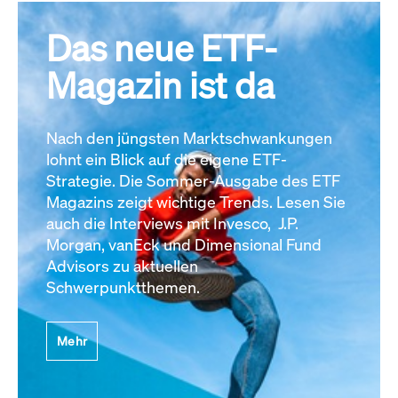
Das neue ETF-
Magazin ist da
Nach den jüngsten Marktschwankungen
lohnt ein Blick auf die eigene ETF-
Strategie. Die Sommer-Ausgabe des ETF
Magazins zeigt wichtige Trends. Lesen Sie
auch die Interviews mit Invesco, J.P.
Morgan, vanEck und Dimensional Fund
Advisors zu aktuellen
Schwerpunktthemen.
Mehr