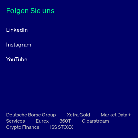
Folgen Sie uns
LinkedIn
Instagram
YouTube
Deutsche Börse Group
Xetra Gold
Market Data +
Services
Eurex
360T
Clearstream
Crypto Finance
ISS STOXX