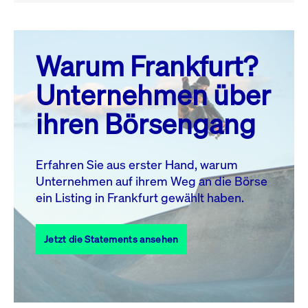
August 26
prev
next
Warum Frankfurt?
MO.
DI.
MI.
DO.
FR.
SA.
SO.
Unternehmen über
1
2
ihren Börsengang
3
4
5
6
7
8
9
10
11
12
13
14
15
16
Erfahren Sie aus erster Hand, warum
Unternehmen auf ihrem Weg an die Börse
17
18
19
20
21
22
23
ein Listing in Frankfurt gewählt haben.
24
25
27
28
29
30
26
Jetzt die Statements ansehen
31
Alle Events