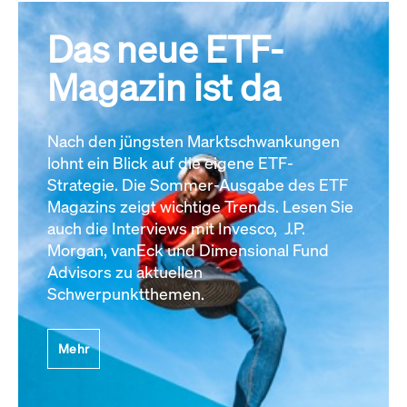
Das neue ETF-
Magazin ist da
Nach den jüngsten Marktschwankungen
lohnt ein Blick auf die eigene ETF-
Strategie. Die Sommer-Ausgabe des ETF
Magazins zeigt wichtige Trends. Lesen Sie
auch die Interviews mit Invesco, J.P.
Morgan, vanEck und Dimensional Fund
Advisors zu aktuellen
Schwerpunktthemen.
Mehr