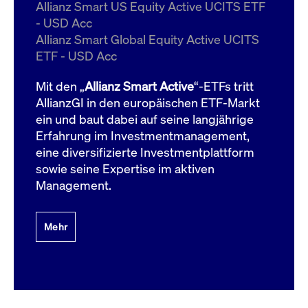
um d
Allianz Smart US Equity Active UCITS ETF
anzu
- USD Acc
ApplicationGatewayAffinityCORS
www.cashmarket.deutsche-
Session
Dies
Allianz Smart Global Equity Active UCITS
boerse.com
Ver
Last
ETF - USD Acc
um s
Clie
glei
Mit den „
Allianz Smart Active
“-ETFs tritt
Brow
werd
AllianzGI in den europäischen ETF-Markt
Benu
ein und baut dabei auf seine langjährige
die 
effe
Erfahrung im Investmentmanagement,
Ress
verb
eine diversifizierte Investmentplattform
unte
(Cro
sowie seine Expertise im aktiven
Shar
Management.
Bear
in v
Bere
Mehr
Gültig
Name
Anbieter / Domain
Beschreibung
Anbieter /
bis
Gültig
Name
Beschreibung
Domain
bis
_pk_id.7.931a
www.cashmarket.deutsche-
1 Jahr
Dieser Cookie-Name
boerse.com
ist mit der Open-