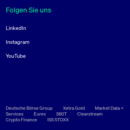
Folgen Sie uns
LinkedIn
Instagram
YouTube
Deutsche Börse Group
Xetra Gold
Market Data +
Services
Eurex
360T
Clearstream
Crypto Finance
ISS STOXX