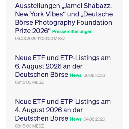
Ausstellungen „Jamel Shabazz.
Leistung der Website
VISITOR_PRIVACY_METADATA
YouTube
6
Dieses Cookie dient 
zu messen. Es handelt
.youtube.com
Monate
Speicherung der
New York Vibes“ und „Deutsche
sich um ein Muster-
Einwilligungs- und
Cookie, bei dem auf
Datenschutzbestim
Börse Photography Foundation
das Präfix _pk_ses
des Nutzers für ihre
eine kurze Reihe von
Interaktion mit der W
Prize 2026“
Zahlen und
Es erfasst Daten über
Pressemitteilungen
Buchstaben folgt, bei
Einwilligung des Bes
der es sich vermutlich
06.08.2026 11:00:00 MESZ
in Bezug auf verschi
um einen
Datenschutzrichtlini
Referenzcode für die
-einstellungen, um
Domain handelt, die
sicherzustellen, dass 
das Cookie setzt.
Präferenzen in zukünf
Neue ETF und ETP-Listings am
Sitzungen geehrt wer
6. August 2026 an der
Deutschen Börse
News
06.08.2026
08:15:00 MESZ
Neue ETF und ETP-Listings am
4. August 2026 an der
Deutschen Börse
News
04.08.2026
08:15:00 MESZ