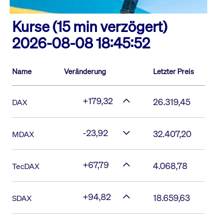
Kurse (15 min verzögert)
2026-08-08 18:45:52
Name
Veränderung
Letzter Preis
+179,32
26.319,45
DAX
-23,92
32.407,20
MDAX
+67,79
4.068,78
TecDAX
+94,82
18.659,63
SDAX