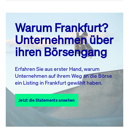
August 26
prev
next
Warum Frankfurt?
MO.
DI.
MI.
DO.
FR.
SA.
SO.
Unternehmen über
1
2
ihren Börsengang
3
4
5
6
7
9
8
10
11
12
13
14
15
16
Erfahren Sie aus erster Hand, warum
Unternehmen auf ihrem Weg an die Börse
17
18
19
20
21
22
23
ein Listing in Frankfurt gewählt haben.
24
25
27
28
29
30
26
Jetzt die Statements ansehen
31
Alle Events