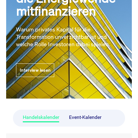
mitfinanzieren
Warum privates Kapital für die
Transformation unverzichtbar ist und
welche Rolle Investoren dabei spielen.
Interview lesen
Handelskalender
Event-Kalender