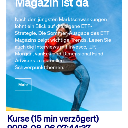
Magazin ist da
Nach den jüngsten Marktschwankungen
lohnt ein Blick auf die eigene ETF-
Strategie. Die Sommer-Ausgabe des ETF
Magazins zeigt wichtige Trends. Lesen Sie
auch die Interviews mit Invesco, J.P.
Morgan, vanEck und Dimensional Fund
Advisors zu aktuellen
Schwerpunktthemen.
Mehr
Kurse (15 min verzögert)