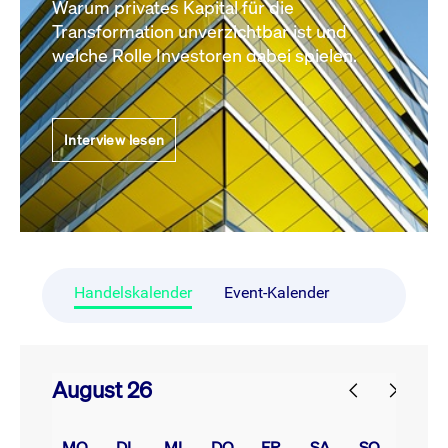
Warum privates Kapital für die
Transformation unverzichtbar ist und
welche Rolle Investoren dabei spielen.
Interview lesen
Handelskalender
Event-Kalender
August 26
prev
next
MO.
DI.
MI.
DO.
FR.
SA.
SO.