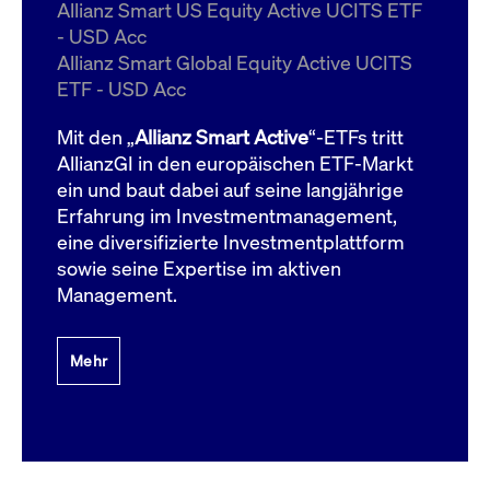
um d
Allianz Smart US Equity Active UCITS ETF
anzu
- USD Acc
ApplicationGatewayAffinityCORS
www.cashmarket.deutsche-
Session
Dies
Allianz Smart Global Equity Active UCITS
boerse.com
Ver
Last
ETF - USD Acc
um s
Clie
glei
Mit den „
Allianz Smart Active
“-ETFs tritt
Brow
werd
AllianzGI in den europäischen ETF-Markt
Benu
ein und baut dabei auf seine langjährige
die 
effe
Erfahrung im Investmentmanagement,
Ress
verb
eine diversifizierte Investmentplattform
unte
(Cro
sowie seine Expertise im aktiven
Shar
Management.
Bear
in v
Bere
Mehr
Gültig
Name
Anbieter / Domain
Beschreibung
Anbieter /
bis
Gültig
Name
Beschreibung
Domain
bis
_pk_id.7.931a
www.cashmarket.deutsche-
1 Jahr
Dieser Cookie-Name
boerse.com
ist mit der Open-