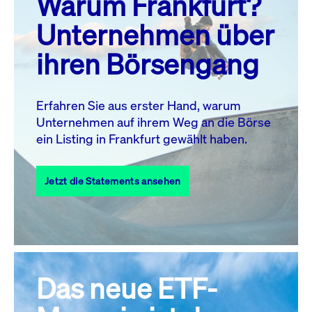
Warum Frankfurt?
MO.
DI.
MI.
DO.
FR.
SA.
SO.
Unternehmen über
1
2
ihren Börsengang
3
4
5
7
8
9
6
10
11
12
13
14
15
16
Erfahren Sie aus erster Hand, warum
Unternehmen auf ihrem Weg an die Börse
17
18
19
20
21
22
23
ein Listing in Frankfurt gewählt haben.
24
25
27
28
29
30
26
Jetzt die Statements ansehen
31
Alle Events
Das neue ETF-