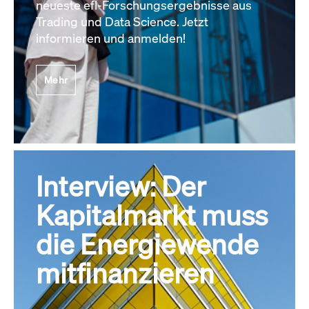
neueste efl-Forschungsergebnisse aus
Trading und Data Science. Jetzt
informieren und anmelden!
Mehr
Interview: Der
Kapitalmarkt muss
die Energiewende
mitfinanzieren