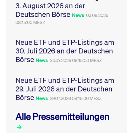
3. August 2026 an der
Leistung der Website
VISITOR_PRIVACY_METADATA
YouTube
6
Dieses Cookie dient 
zu messen. Es handelt
.youtube.com
Monate
Speicherung der
Deutschen Börse
sich um ein Muster-
Einwilligungs- und
News
03.08.2026
Cookie, bei dem auf
Datenschutzbestim
das Präfix _pk_ses
08:15:00 MESZ
des Nutzers für ihre
eine kurze Reihe von
Interaktion mit der W
Zahlen und
Es erfasst Daten über
Buchstaben folgt, bei
Einwilligung des Bes
der es sich vermutlich
in Bezug auf verschi
Neue ETF und ETP-Listings am
um einen
Datenschutzrichtlini
Referenzcode für die
-einstellungen, um
30. Juli 2026 an der Deutschen
Domain handelt, die
sicherzustellen, dass 
das Cookie setzt.
Präferenzen in zukünf
Börse
News
30.07.2026 08:15:00 MESZ
Sitzungen geehrt wer
Neue ETF und ETP-Listings am
29. Juli 2026 an der Deutschen
Börse
News
29.07.2026 08:15:00 MESZ
Alle Pressemitteilungen