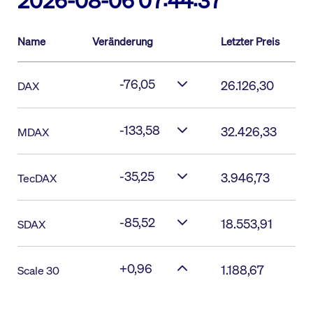
2026-08-06 07:44:37
Name
Veränderung
Letzter Preis
-76,05
26.126,30
DAX
-133,58
32.426,33
MDAX
-35,25
3.946,73
TecDAX
-85,52
18.553,91
SDAX
+0,96
1.188,67
Scale 30