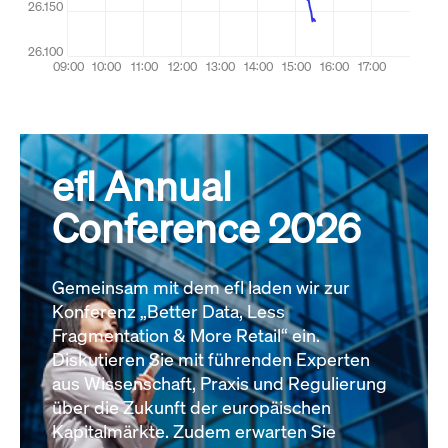
efl Annual
Conference 2026
Gemeinsam mit dem efl laden wir zur
Konferenz „Better Data, Less
Fragmentation & More Retail“ ein.
Diskutieren Sie mit führenden Experten
aus Wissenschaft, Praxis und Regulierung
über die Zukunft der europäischen
Kapitalmärkte. Zudem erwarten Sie