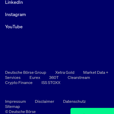
LinkedIn
Instagram
YouTube
Deutsche Börse Group
Xetra Gold
Market Data +
Services
Eurex
360T
Clearstream
Crypto Finance
ISS STOXX
Impressum
Disclaimer
Datenschutz
Sitemap
© Deutsche Börse