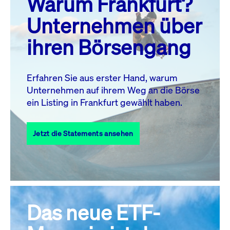
Warum Frankfurt?
MO.
DI.
MI.
DO.
FR.
SA.
SO.
Unternehmen über
1
2
ihren Börsengang
3
4
5
7
8
9
6
10
11
12
13
14
15
16
Erfahren Sie aus erster Hand, warum
Unternehmen auf ihrem Weg an die Börse
17
18
19
20
21
22
23
ein Listing in Frankfurt gewählt haben.
24
25
27
28
29
30
26
Jetzt die Statements ansehen
31
Alle Events
Das neue ETF-