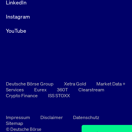
LinkedIn
Instagram
YouTube
Deutsche Börse Group
Xetra Gold
Market Data +
Services
Eurex
360T
Clearstream
Crypto Finance
ISS STOXX
Impressum
Disclaimer
Datenschutz
Sitemap
© Deutsche Börse