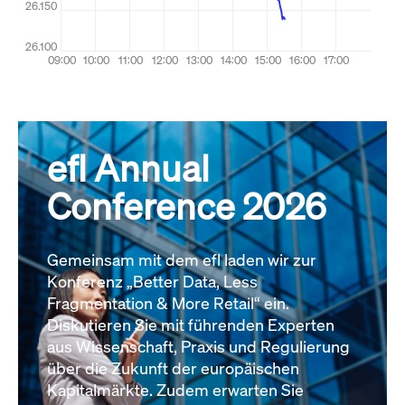
efl Annual
Conference 2026
Gemeinsam mit dem efl laden wir zur
Konferenz „Better Data, Less
Fragmentation & More Retail“ ein.
Diskutieren Sie mit führenden Experten
aus Wissenschaft, Praxis und Regulierung
über die Zukunft der europäischen
Kapitalmärkte. Zudem erwarten Sie