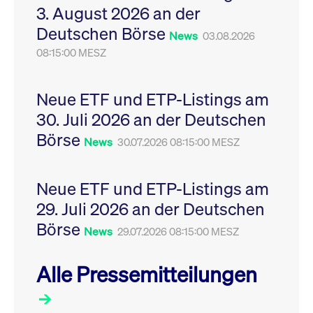
3. August 2026 an der
Leistung der Website
VISITOR_PRIVACY_METADATA
YouTube
6
Dieses Cookie dient 
zu messen. Es handelt
.youtube.com
Monate
Speicherung der
Deutschen Börse
sich um ein Muster-
Einwilligungs- und
News
03.08.2026
Cookie, bei dem auf
Datenschutzbestim
das Präfix _pk_ses
08:15:00 MESZ
des Nutzers für ihre
eine kurze Reihe von
Interaktion mit der W
Zahlen und
Es erfasst Daten über
Buchstaben folgt, bei
Einwilligung des Bes
der es sich vermutlich
in Bezug auf verschi
Neue ETF und ETP-Listings am
um einen
Datenschutzrichtlini
Referenzcode für die
-einstellungen, um
30. Juli 2026 an der Deutschen
Domain handelt, die
sicherzustellen, dass 
das Cookie setzt.
Präferenzen in zukünf
Börse
News
30.07.2026 08:15:00 MESZ
Sitzungen geehrt wer
Neue ETF und ETP-Listings am
29. Juli 2026 an der Deutschen
Börse
News
29.07.2026 08:15:00 MESZ
Alle Pressemitteilungen