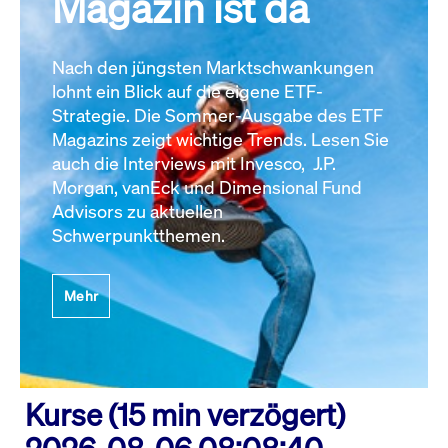
Magazin ist da
Nach den jüngsten Marktschwankungen
lohnt ein Blick auf die eigene ETF-
Strategie. Die Sommer-Ausgabe des ETF
Magazins zeigt wichtige Trends. Lesen Sie
auch die Interviews mit Invesco, J.P.
Morgan, vanEck und Dimensional Fund
Advisors zu aktuellen
Schwerpunktthemen.
Mehr
Kurse (15 min verzögert)