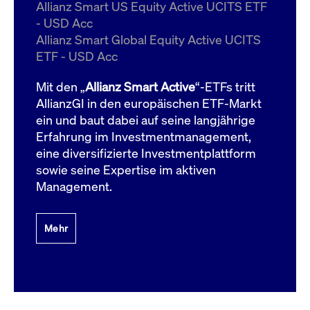
um d
Allianz Smart US Equity Active UCITS ETF
anzu
- USD Acc
ApplicationGatewayAffinityCORS
www.cashmarket.deutsche-
Session
Dies
Allianz Smart Global Equity Active UCITS
boerse.com
Ver
Last
ETF - USD Acc
um s
Clie
glei
Mit den „
Allianz Smart Active
“-ETFs tritt
Brow
werd
AllianzGI in den europäischen ETF-Markt
Benu
ein und baut dabei auf seine langjährige
die 
effe
Erfahrung im Investmentmanagement,
Ress
verb
eine diversifizierte Investmentplattform
unte
(Cro
sowie seine Expertise im aktiven
Shar
Management.
Bear
in v
Bere
Mehr
Gültig
Name
Anbieter / Domain
Beschreibung
Anbieter /
bis
Gültig
Name
Beschreibung
Domain
bis
_pk_id.7.931a
www.cashmarket.deutsche-
1 Jahr
Dieser Cookie-Name
boerse.com
ist mit der Open-