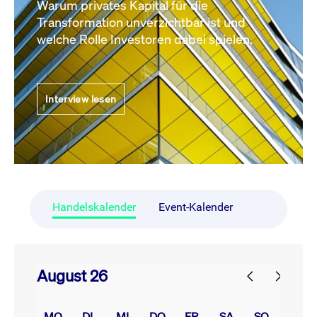
Warum privates Kapital für die
Transformation unverzichtbar ist und
welche Rolle Investoren dabei spielen.
Interview lesen
Handelskalender
Event-Kalender
August 26
prev
next
MO.
DI.
MI.
DO.
FR.
SA.
SO.