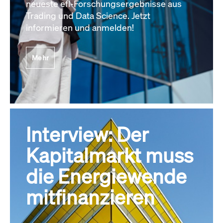
neueste efl-Forschungsergebnisse aus
Trading und Data Science. Jetzt
informieren und anmelden!
Mehr
Interview: Der
Kapitalmarkt muss
die Energiewende
mitfinanzieren