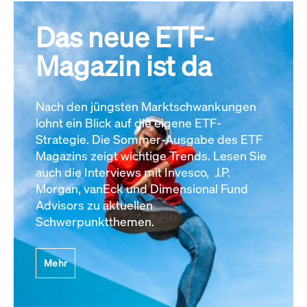
Das neue ETF-
Magazin ist da
Nach den jüngsten Marktschwankungen
lohnt ein Blick auf die eigene ETF-
Strategie. Die Sommer-Ausgabe des ETF
Magazins zeigt wichtige Trends. Lesen Sie
auch die Interviews mit Invesco, J.P.
Morgan, vanEck und Dimensional Fund
Advisors zu aktuellen
Schwerpunktthemen.
Mehr