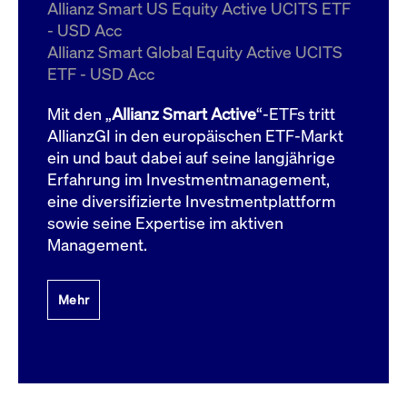
um d
Allianz Smart US Equity Active UCITS ETF
anzu
- USD Acc
ApplicationGatewayAffinityCORS
www.cashmarket.deutsche-
Session
Dies
Allianz Smart Global Equity Active UCITS
boerse.com
Ver
Last
ETF - USD Acc
um s
Clie
glei
Mit den „
Allianz Smart Active
“-ETFs tritt
Brow
werd
AllianzGI in den europäischen ETF-Markt
Benu
ein und baut dabei auf seine langjährige
die 
effe
Erfahrung im Investmentmanagement,
Ress
verb
eine diversifizierte Investmentplattform
unte
(Cro
sowie seine Expertise im aktiven
Shar
Management.
Bear
in v
Bere
Mehr
Gültig
Name
Anbieter / Domain
Beschreibung
Anbieter /
bis
Gültig
Name
Beschreibung
Domain
bis
_pk_id.7.931a
www.cashmarket.deutsche-
1 Jahr
Dieser Cookie-Name
boerse.com
ist mit der Open-