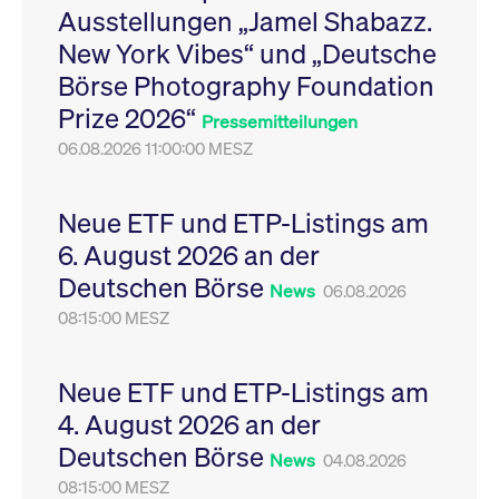
Ausstellungen „Jamel Shabazz.
Leistung der Website
VISITOR_PRIVACY_METADATA
YouTube
6
Dieses Cookie dient 
zu messen. Es handelt
.youtube.com
Monate
Speicherung der
New York Vibes“ und „Deutsche
sich um ein Muster-
Einwilligungs- und
Cookie, bei dem auf
Datenschutzbestim
Börse Photography Foundation
das Präfix _pk_ses
des Nutzers für ihre
eine kurze Reihe von
Interaktion mit der W
Prize 2026“
Zahlen und
Es erfasst Daten über
Pressemitteilungen
Buchstaben folgt, bei
Einwilligung des Bes
der es sich vermutlich
06.08.2026 11:00:00 MESZ
in Bezug auf verschi
um einen
Datenschutzrichtlini
Referenzcode für die
-einstellungen, um
Domain handelt, die
sicherzustellen, dass 
das Cookie setzt.
Präferenzen in zukünf
Neue ETF und ETP-Listings am
Sitzungen geehrt wer
6. August 2026 an der
Deutschen Börse
News
06.08.2026
08:15:00 MESZ
Neue ETF und ETP-Listings am
4. August 2026 an der
Deutschen Börse
News
04.08.2026
08:15:00 MESZ