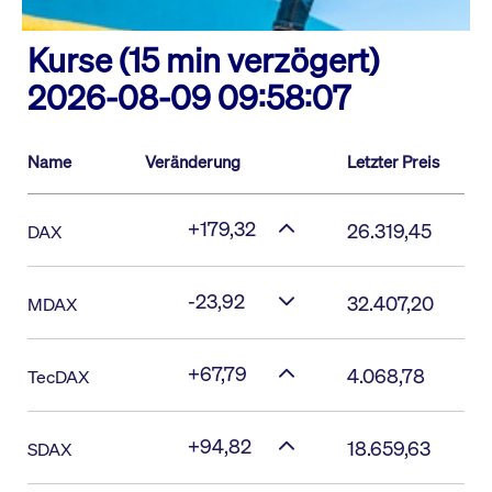
Kurse (15 min verzögert)
2026-08-09 09:58:07
Name
Veränderung
Letzter Preis
+179,32
26.319,45
DAX
-23,92
32.407,20
MDAX
+67,79
4.068,78
TecDAX
+94,82
18.659,63
SDAX