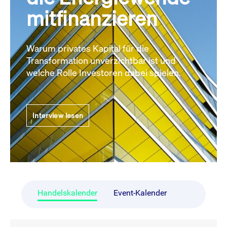
mitfinanzieren
Warum privates Kapital für die
Transformation unverzichtbar ist und
welche Rolle Investoren dabei spielen.
Interview lesen
Handelskalender
Event-Kalender