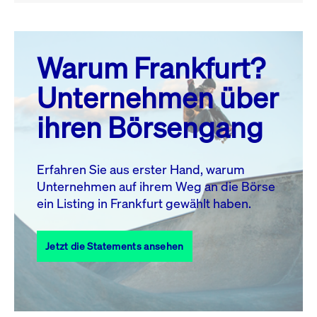
August 26
prev
next
Warum Frankfurt?
MO.
DI.
MI.
DO.
FR.
SA.
SO.
Unternehmen über
1
2
ihren Börsengang
3
4
5
6
7
8
9
10
11
12
13
14
15
16
Erfahren Sie aus erster Hand, warum
Unternehmen auf ihrem Weg an die Börse
17
18
19
20
21
22
23
ein Listing in Frankfurt gewählt haben.
24
25
27
28
29
30
26
Jetzt die Statements ansehen
31
Alle Events