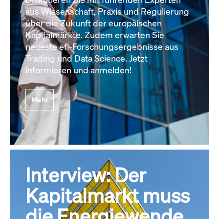
aus Wissenschaft, Praxis und Regulierung
über die Zukunft der europäischen
Kapitalmärkte. Zudem erwarten Sie
neueste efl-Forschungsergebnisse aus
Trading und Data Science. Jetzt
informieren und anmelden!
Mehr
Interview: Der
Kapitalmarkt muss
die Energiewende