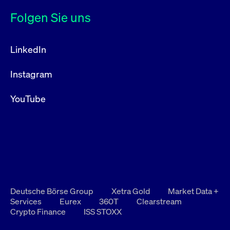
Folgen Sie uns
LinkedIn
Instagram
YouTube
Deutsche Börse Group
Xetra Gold
Market Data +
Services
Eurex
360T
Clearstream
Crypto Finance
ISS STOXX