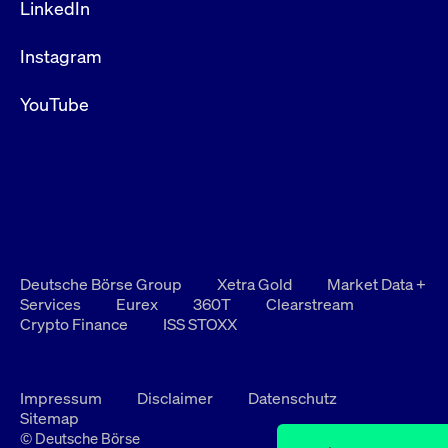
LinkedIn
Instagram
YouTube
Deutsche Börse Group
Xetra Gold
Market Data +
Services
Eurex
360T
Clearstream
Crypto Finance
ISS STOXX
Impressum
Disclaimer
Datenschutz
Sitemap
© Deutsche Börse