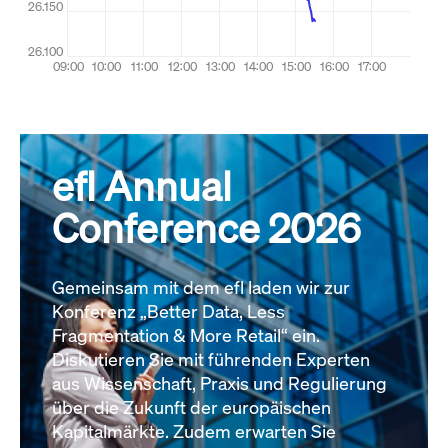
efl Annual
Conference 2026
Gemeinsam mit dem efl laden wir zur
Konferenz „Better Data, Less
Fragmentation & More Retail“ ein.
Diskutieren Sie mit führenden Experten
aus Wissenschaft, Praxis und Regulierung
über die Zukunft der europäischen
Kapitalmärkte. Zudem erwarten Sie