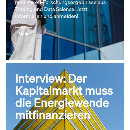
neueste efl-Forschungsergebnisse aus
Trading und Data Science. Jetzt
informieren und anmelden!
Mehr
Interview: Der
Kapitalmarkt muss
die Energiewende
mitfinanzieren