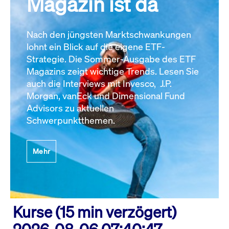
Magazin ist da
Nach den jüngsten Marktschwankungen
lohnt ein Blick auf die eigene ETF-
Strategie. Die Sommer-Ausgabe des ETF
Magazins zeigt wichtige Trends. Lesen Sie
auch die Interviews mit Invesco, J.P.
Morgan, vanEck und Dimensional Fund
Advisors zu aktuellen
Schwerpunktthemen.
Mehr
Kurse (15 min verzögert)