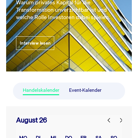
Warum privates Kapital für die
Transformation unverzichtbar ist und
welche Rolle Investoren dabei spielen.
Interview lesen
Handelskalender
Event-Kalender
August 26
prev
next
MO.
DI.
MI.
DO.
FR.
SA.
SO.