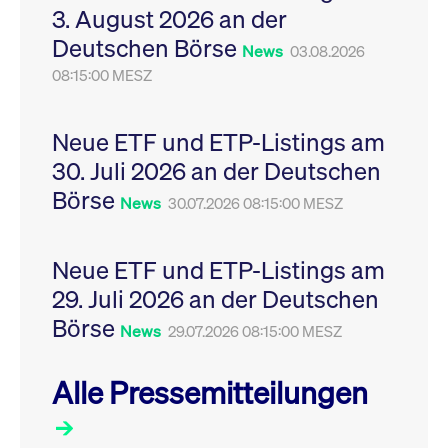
3. August 2026 an der
Leistung der Website
VISITOR_PRIVACY_METADATA
YouTube
6
Dieses Cookie dient 
zu messen. Es handelt
.youtube.com
Monate
Speicherung der
Deutschen Börse
sich um ein Muster-
Einwilligungs- und
News
03.08.2026
Cookie, bei dem auf
Datenschutzbestim
das Präfix _pk_ses
08:15:00 MESZ
des Nutzers für ihre
eine kurze Reihe von
Interaktion mit der W
Zahlen und
Es erfasst Daten über
Buchstaben folgt, bei
Einwilligung des Bes
der es sich vermutlich
in Bezug auf verschi
Neue ETF und ETP-Listings am
um einen
Datenschutzrichtlini
Referenzcode für die
-einstellungen, um
30. Juli 2026 an der Deutschen
Domain handelt, die
sicherzustellen, dass 
das Cookie setzt.
Präferenzen in zukünf
Börse
News
30.07.2026 08:15:00 MESZ
Sitzungen geehrt wer
Neue ETF und ETP-Listings am
29. Juli 2026 an der Deutschen
Börse
News
29.07.2026 08:15:00 MESZ
Alle Pressemitteilungen