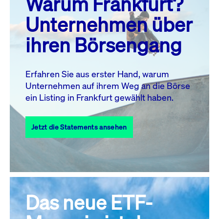
Warum Frankfurt?
MO.
DI.
MI.
DO.
FR.
SA.
SO.
Unternehmen über
1
2
ihren Börsengang
3
4
5
7
8
9
6
10
11
12
13
14
15
16
Erfahren Sie aus erster Hand, warum
Unternehmen auf ihrem Weg an die Börse
17
18
19
20
21
22
23
ein Listing in Frankfurt gewählt haben.
24
25
27
28
29
30
26
Jetzt die Statements ansehen
31
Alle Events
Das neue ETF-