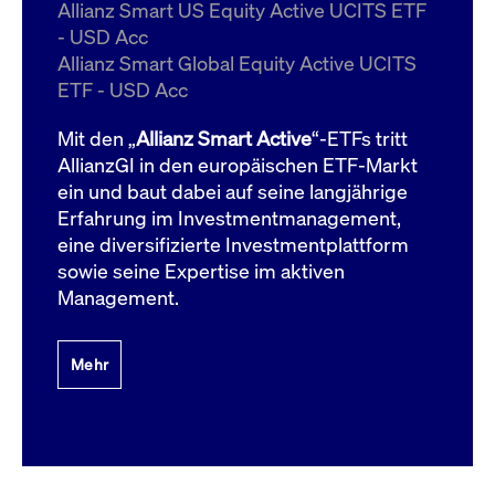
um d
Allianz Smart US Equity Active UCITS ETF
anzu
- USD Acc
ApplicationGatewayAffinityCORS
www.cashmarket.deutsche-
Session
Dies
Allianz Smart Global Equity Active UCITS
boerse.com
Ver
Last
ETF - USD Acc
um s
Clie
glei
Mit den „
Allianz Smart Active
“-ETFs tritt
Brow
werd
AllianzGI in den europäischen ETF-Markt
Benu
ein und baut dabei auf seine langjährige
die 
effe
Erfahrung im Investmentmanagement,
Ress
verb
eine diversifizierte Investmentplattform
unte
(Cro
sowie seine Expertise im aktiven
Shar
Management.
Bear
in v
Bere
Mehr
Gültig
Name
Anbieter / Domain
Beschreibung
Anbieter /
bis
Gültig
Name
Beschreibung
Domain
bis
_pk_id.7.931a
www.cashmarket.deutsche-
1 Jahr
Dieser Cookie-Name
boerse.com
ist mit der Open-