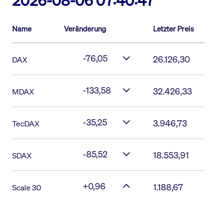
2026-08-06 07:40:47
Name
Veränderung
Letzter Preis
-76,05
26.126,30
DAX
-133,58
32.426,33
MDAX
-35,25
3.946,73
TecDAX
-85,52
18.553,91
SDAX
+0,96
1.188,67
Scale 30