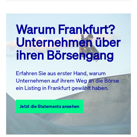
August 26
prev
next
Warum Frankfurt?
MO.
DI.
MI.
DO.
FR.
SA.
SO.
Unternehmen über
1
2
ihren Börsengang
3
4
5
6
7
9
8
10
11
12
13
14
15
16
Erfahren Sie aus erster Hand, warum
Unternehmen auf ihrem Weg an die Börse
17
18
19
20
21
22
23
ein Listing in Frankfurt gewählt haben.
24
25
27
28
29
30
26
Jetzt die Statements ansehen
31
Alle Events