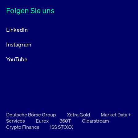
Folgen Sie uns
LinkedIn
Instagram
YouTube
Deutsche Börse Group
Xetra Gold
Market Data +
Services
Eurex
360T
Clearstream
Crypto Finance
ISS STOXX