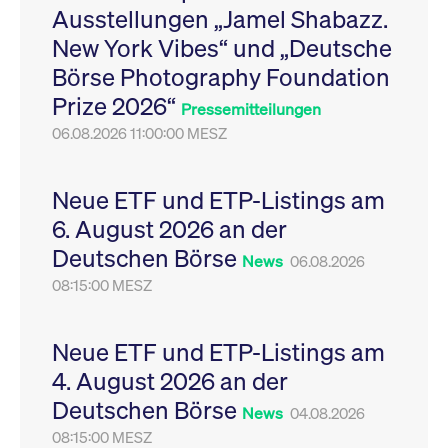
Ausstellungen „Jamel Shabazz.
Leistung der Website
VISITOR_PRIVACY_METADATA
YouTube
6
Dieses Cookie dient 
zu messen. Es handelt
.youtube.com
Monate
Speicherung der
New York Vibes“ und „Deutsche
sich um ein Muster-
Einwilligungs- und
Cookie, bei dem auf
Datenschutzbestim
Börse Photography Foundation
das Präfix _pk_ses
des Nutzers für ihre
eine kurze Reihe von
Interaktion mit der W
Prize 2026“
Zahlen und
Es erfasst Daten über
Pressemitteilungen
Buchstaben folgt, bei
Einwilligung des Bes
der es sich vermutlich
06.08.2026 11:00:00 MESZ
in Bezug auf verschi
um einen
Datenschutzrichtlini
Referenzcode für die
-einstellungen, um
Domain handelt, die
sicherzustellen, dass 
das Cookie setzt.
Präferenzen in zukünf
Neue ETF und ETP-Listings am
Sitzungen geehrt wer
6. August 2026 an der
Deutschen Börse
News
06.08.2026
08:15:00 MESZ
Neue ETF und ETP-Listings am
4. August 2026 an der
Deutschen Börse
News
04.08.2026
08:15:00 MESZ