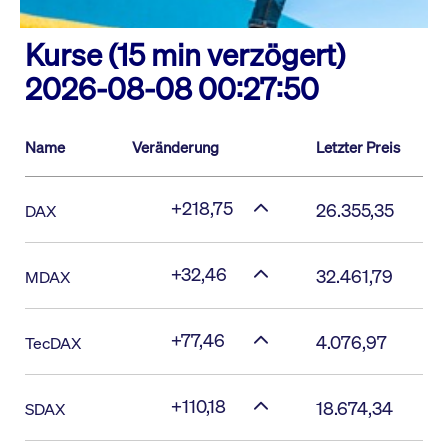
Kurse (15 min verzögert)
2026-08-08 00:27:50
Name
Veränderung
Letzter Preis
+218,75
26.355,35
DAX
+32,46
32.461,79
MDAX
+77,46
4.076,97
TecDAX
+110,18
18.674,34
SDAX