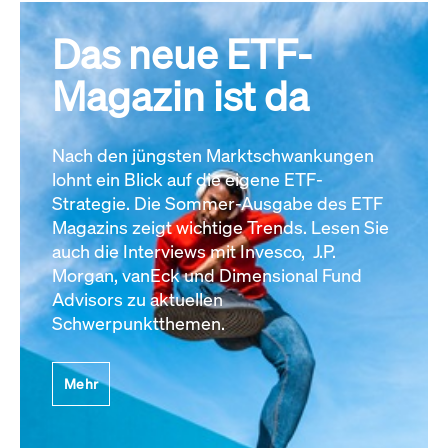
Das neue ETF-
Magazin ist da
Nach den jüngsten Marktschwankungen
lohnt ein Blick auf die eigene ETF-
Strategie. Die Sommer-Ausgabe des ETF
Magazins zeigt wichtige Trends. Lesen Sie
auch die Interviews mit Invesco, J.P.
Morgan, vanEck und Dimensional Fund
Advisors zu aktuellen
Schwerpunktthemen.
Mehr