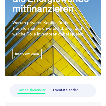
mitfinanzieren
Warum privates Kapital für die
Transformation unverzichtbar ist und
welche Rolle Investoren dabei spielen.
Interview lesen
Handelskalender
Event-Kalender