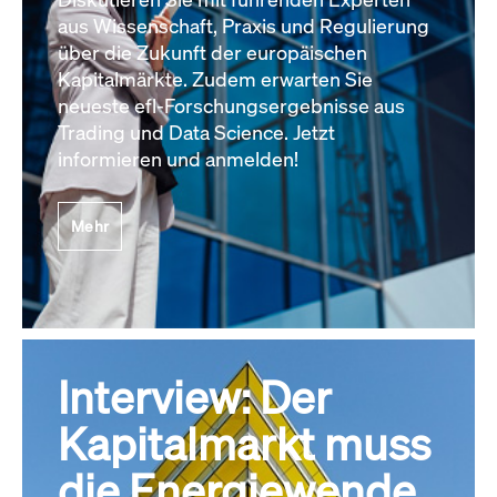
aus Wissenschaft, Praxis und Regulierung
über die Zukunft der europäischen
Kapitalmärkte. Zudem erwarten Sie
neueste efl-Forschungsergebnisse aus
Trading und Data Science. Jetzt
informieren und anmelden!
Mehr
Interview: Der
Kapitalmarkt muss
die Energiewende