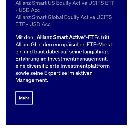
um d
Allianz Smart US Equity Active UCITS ETF
anzu
- USD Acc
ApplicationGatewayAffinityCORS
www.cashmarket.deutsche-
Session
Dies
Allianz Smart Global Equity Active UCITS
boerse.com
Ver
Last
ETF - USD Acc
um s
Clie
glei
Mit den „
Allianz Smart Active
“-ETFs tritt
Brow
werd
AllianzGI in den europäischen ETF-Markt
Benu
ein und baut dabei auf seine langjährige
die 
effe
Erfahrung im Investmentmanagement,
Ress
verb
eine diversifizierte Investmentplattform
unte
(Cro
sowie seine Expertise im aktiven
Shar
Management.
Bear
in v
Bere
Mehr
Gültig
Name
Anbieter / Domain
Beschreibung
Anbieter /
bis
Gültig
Name
Beschreibung
Domain
bis
_pk_id.7.931a
www.cashmarket.deutsche-
1 Jahr
Dieser Cookie-Name
boerse.com
ist mit der Open-