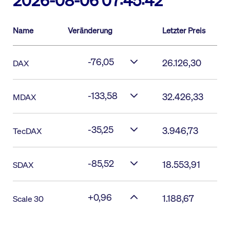
2026-08-06 07:45:42
Name
Veränderung
Letzter Preis
-76,05
26.126,30
DAX
-133,58
32.426,33
MDAX
-35,25
3.946,73
TecDAX
-85,52
18.553,91
SDAX
+0,96
1.188,67
Scale 30