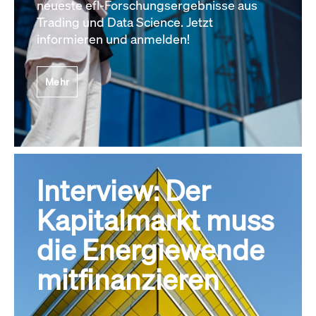
neueste efl-Forschungsergebnisse aus
Trading und Data Science. Jetzt
informieren und anmelden!
Mehr
Interview: Der
Kapitalmarkt muss
die Energiewende
mitfinanzieren