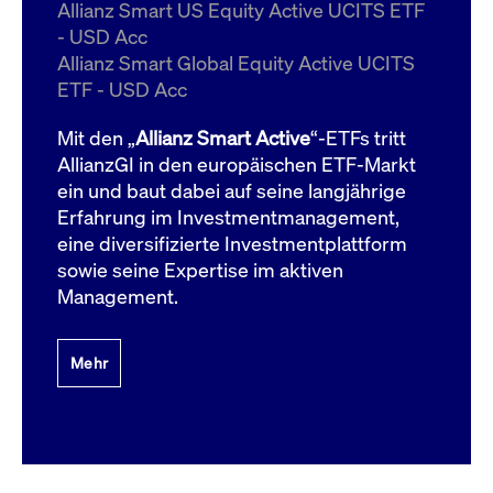
um d
Allianz Smart US Equity Active UCITS ETF
anzu
- USD Acc
ApplicationGatewayAffinityCORS
www.cashmarket.deutsche-
Session
Dies
Allianz Smart Global Equity Active UCITS
boerse.com
Ver
Last
ETF - USD Acc
um s
Clie
glei
Mit den „
Allianz Smart Active
“-ETFs tritt
Brow
werd
AllianzGI in den europäischen ETF-Markt
Benu
ein und baut dabei auf seine langjährige
die 
effe
Erfahrung im Investmentmanagement,
Ress
verb
eine diversifizierte Investmentplattform
unte
(Cro
sowie seine Expertise im aktiven
Shar
Management.
Bear
in v
Bere
Mehr
Gültig
Name
Anbieter / Domain
Beschreibung
Anbieter /
bis
Gültig
Name
Beschreibung
Domain
bis
_pk_id.7.931a
www.cashmarket.deutsche-
1 Jahr
Dieser Cookie-Name
boerse.com
ist mit der Open-