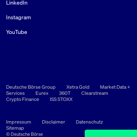
LinkedIn
Instagram
YouTube
Deutsche Börse Group
Xetra Gold
Market Data +
Services
Eurex
360T
Clearstream
Crypto Finance
ISS STOXX
Impressum
Disclaimer
Datenschutz
Sitemap
© Deutsche Börse