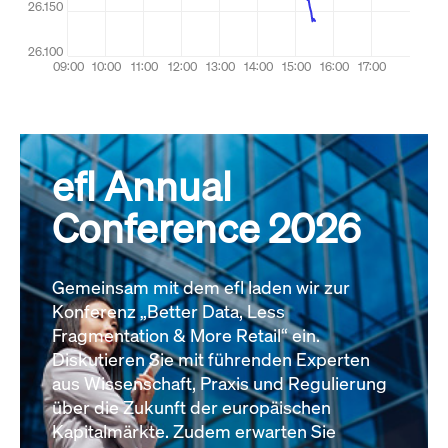
efl Annual
Conference 2026
Gemeinsam mit dem efl laden wir zur
Konferenz „Better Data, Less
Fragmentation & More Retail“ ein.
Diskutieren Sie mit führenden Experten
aus Wissenschaft, Praxis und Regulierung
über die Zukunft der europäischen
Kapitalmärkte. Zudem erwarten Sie