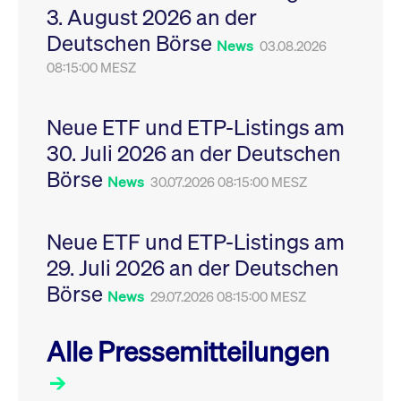
3. August 2026 an der
Leistung der Website
VISITOR_PRIVACY_METADATA
YouTube
6
Dieses Cookie dient 
zu messen. Es handelt
.youtube.com
Monate
Speicherung der
Deutschen Börse
sich um ein Muster-
Einwilligungs- und
News
03.08.2026
Cookie, bei dem auf
Datenschutzbestim
das Präfix _pk_ses
08:15:00 MESZ
des Nutzers für ihre
eine kurze Reihe von
Interaktion mit der W
Zahlen und
Es erfasst Daten über
Buchstaben folgt, bei
Einwilligung des Bes
der es sich vermutlich
in Bezug auf verschi
Neue ETF und ETP-Listings am
um einen
Datenschutzrichtlini
Referenzcode für die
-einstellungen, um
30. Juli 2026 an der Deutschen
Domain handelt, die
sicherzustellen, dass 
das Cookie setzt.
Präferenzen in zukünf
Börse
News
30.07.2026 08:15:00 MESZ
Sitzungen geehrt wer
Neue ETF und ETP-Listings am
29. Juli 2026 an der Deutschen
Börse
News
29.07.2026 08:15:00 MESZ
Alle Pressemitteilungen