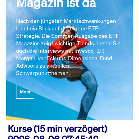
Magazin ist da
Nach den jüngsten Marktschwankungen
lohnt ein Blick auf die eigene ETF-
Strategie. Die Sommer-Ausgabe des ETF
Magazins zeigt wichtige Trends. Lesen Sie
auch die Interviews mit Invesco, J.P.
Morgan, vanEck und Dimensional Fund
Advisors zu aktuellen
Schwerpunktthemen.
Mehr
Kurse (15 min verzögert)