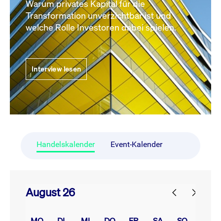
Warum privates Kapital für die
Transformation unverzichtbar ist und
welche Rolle Investoren dabei spielen.
Interview lesen
Handelskalender
Event-Kalender
August 26
prev
next
MO.
DI.
MI.
DO.
FR.
SA.
SO.