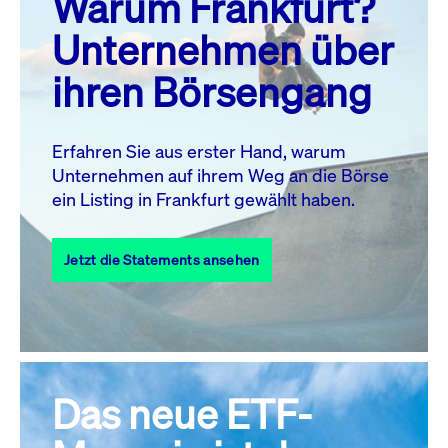
Warum Frankfurt?
MO.
DI.
MI.
DO.
FR.
SA.
SO.
Unternehmen über
1
2
ihren Börsengang
3
4
5
7
8
9
6
10
11
12
13
14
15
16
Erfahren Sie aus erster Hand, warum
Unternehmen auf ihrem Weg an die Börse
17
18
19
20
21
22
23
ein Listing in Frankfurt gewählt haben.
24
25
27
28
29
30
26
Jetzt die Statements ansehen
31
Alle Events
Das neue ETF-