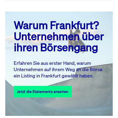
August 26
prev
next
Warum Frankfurt?
MO.
DI.
MI.
DO.
FR.
SA.
SO.
Unternehmen über
1
2
ihren Börsengang
3
4
5
6
7
8
9
11
12
13
14
15
16
10
Erfahren Sie aus erster Hand, warum
Unternehmen auf ihrem Weg an die Börse
17
18
19
20
21
22
23
ein Listing in Frankfurt gewählt haben.
24
25
27
28
29
30
26
Jetzt die Statements ansehen
31
Alle Events