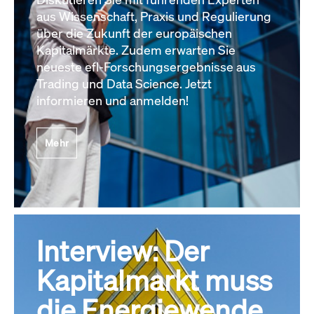
aus Wissenschaft, Praxis und Regulierung
über die Zukunft der europäischen
Kapitalmärkte. Zudem erwarten Sie
neueste efl-Forschungsergebnisse aus
Trading und Data Science. Jetzt
informieren und anmelden!
Mehr
Interview: Der
Kapitalmarkt muss
die Energiewende