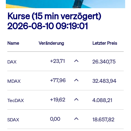
Kurse (15 min verzögert)
2026-08-10 09:19:01
Name
Veränderung
Letzter Preis
+23,71
26.340,75
DAX
+77,96
32.483,94
MDAX
+19,62
4.088,21
TecDAX
0,00
18.657,82
SDAX