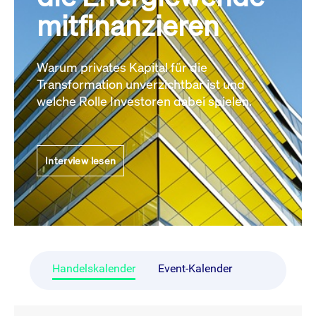
mitfinanzieren
Warum privates Kapital für die
Transformation unverzichtbar ist und
welche Rolle Investoren dabei spielen.
Interview lesen
Handelskalender
Event-Kalender