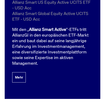
um d
Allianz Smart US Equity Active UCITS ETF
anzu
- USD Acc
ApplicationGatewayAffinityCORS
www.cashmarket.deutsche-
Session
Dies
Allianz Smart Global Equity Active UCITS
boerse.com
Ver
Last
ETF - USD Acc
um s
Clie
glei
Mit den „
Allianz Smart Active
“-ETFs tritt
Brow
werd
AllianzGI in den europäischen ETF-Markt
Benu
ein und baut dabei auf seine langjährige
die 
effe
Erfahrung im Investmentmanagement,
Ress
verb
eine diversifizierte Investmentplattform
unte
(Cro
sowie seine Expertise im aktiven
Shar
Management.
Bear
in v
Bere
Mehr
Gültig
Name
Anbieter / Domain
Beschreibung
Anbieter /
bis
Gültig
Name
Beschreibung
Domain
bis
_pk_id.7.931a
www.cashmarket.deutsche-
1 Jahr
Dieser Cookie-Name
boerse.com
ist mit der Open-