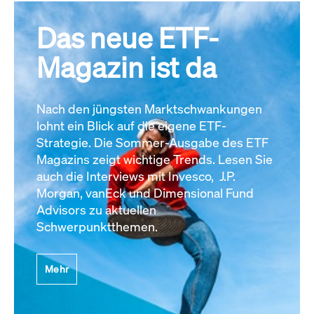
Das neue ETF-
Magazin ist da
Nach den jüngsten Marktschwankungen
lohnt ein Blick auf die eigene ETF-
Strategie. Die Sommer-Ausgabe des ETF
Magazins zeigt wichtige Trends. Lesen Sie
auch die Interviews mit Invesco, J.P.
Morgan, vanEck und Dimensional Fund
Advisors zu aktuellen
Schwerpunktthemen.
Mehr