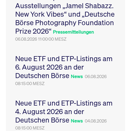
Ausstellungen „Jamel Shabazz.
Leistung der Website
VISITOR_PRIVACY_METADATA
YouTube
6
Dieses Cookie dient 
zu messen. Es handelt
.youtube.com
Monate
Speicherung der
New York Vibes“ und „Deutsche
sich um ein Muster-
Einwilligungs- und
Cookie, bei dem auf
Datenschutzbestim
Börse Photography Foundation
das Präfix _pk_ses
des Nutzers für ihre
eine kurze Reihe von
Interaktion mit der W
Prize 2026“
Zahlen und
Es erfasst Daten über
Pressemitteilungen
Buchstaben folgt, bei
Einwilligung des Bes
der es sich vermutlich
06.08.2026 11:00:00 MESZ
in Bezug auf verschi
um einen
Datenschutzrichtlini
Referenzcode für die
-einstellungen, um
Domain handelt, die
sicherzustellen, dass 
das Cookie setzt.
Präferenzen in zukünf
Neue ETF und ETP-Listings am
Sitzungen geehrt wer
6. August 2026 an der
Deutschen Börse
News
06.08.2026
08:15:00 MESZ
Neue ETF und ETP-Listings am
4. August 2026 an der
Deutschen Börse
News
04.08.2026
08:15:00 MESZ