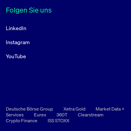
Folgen Sie uns
LinkedIn
Instagram
YouTube
Deutsche Börse Group
Xetra Gold
Market Data +
Services
Eurex
360T
Clearstream
Crypto Finance
ISS STOXX