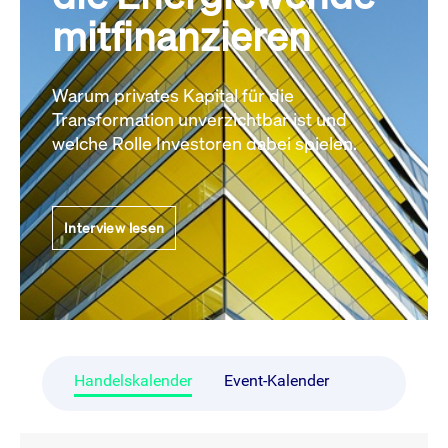
mitfinanzieren
Warum privates Kapital für die
Transformation unverzichtbar ist und
welche Rolle Investoren dabei spielen.
Interview lesen
Handelskalender
Event-Kalender