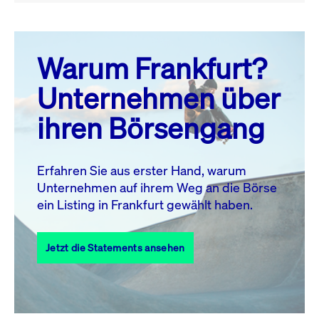
August 26
prev
next
Warum Frankfurt?
MO.
DI.
MI.
DO.
FR.
SA.
SO.
Unternehmen über
1
2
ihren Börsengang
3
4
5
6
8
9
7
10
11
12
13
14
15
16
Erfahren Sie aus erster Hand, warum
Unternehmen auf ihrem Weg an die Börse
17
18
19
20
21
22
23
ein Listing in Frankfurt gewählt haben.
24
25
27
28
29
30
26
Jetzt die Statements ansehen
31
Alle Events