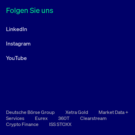
Folgen Sie uns
LinkedIn
Instagram
YouTube
Deutsche Börse Group
Xetra Gold
Market Data +
Services
Eurex
360T
Clearstream
Crypto Finance
ISS STOXX