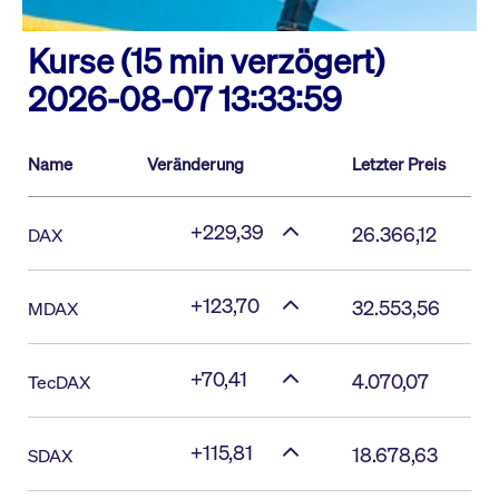
Kurse (15 min verzögert)
2026-08-07 13:33:59
Name
Veränderung
Letzter Preis
+229,39
26.366,12
DAX
+123,70
32.553,56
MDAX
+70,41
4.070,07
TecDAX
+115,81
18.678,63
SDAX