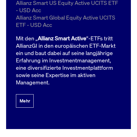
um d
Allianz Smart US Equity Active UCITS ETF
anzu
- USD Acc
ApplicationGatewayAffinityCORS
www.cashmarket.deutsche-
Session
Dies
Allianz Smart Global Equity Active UCITS
boerse.com
Ver
Last
ETF - USD Acc
um s
Clie
glei
Mit den „
Allianz Smart Active
“-ETFs tritt
Brow
werd
AllianzGI in den europäischen ETF-Markt
Benu
ein und baut dabei auf seine langjährige
die 
effe
Erfahrung im Investmentmanagement,
Ress
verb
eine diversifizierte Investmentplattform
unte
(Cro
sowie seine Expertise im aktiven
Shar
Management.
Bear
in v
Bere
Mehr
Gültig
Name
Anbieter / Domain
Beschreibung
Anbieter /
bis
Gültig
Name
Beschreibung
Domain
bis
_pk_id.7.931a
www.cashmarket.deutsche-
1 Jahr
Dieser Cookie-Name
boerse.com
ist mit der Open-