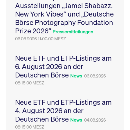
Ausstellungen „Jamel Shabazz.
Leistung der Website
VISITOR_PRIVACY_METADATA
YouTube
6
Dieses Cookie dient 
zu messen. Es handelt
.youtube.com
Monate
Speicherung der
New York Vibes“ und „Deutsche
sich um ein Muster-
Einwilligungs- und
Cookie, bei dem auf
Datenschutzbestim
Börse Photography Foundation
das Präfix _pk_ses
des Nutzers für ihre
eine kurze Reihe von
Interaktion mit der W
Prize 2026“
Zahlen und
Es erfasst Daten über
Pressemitteilungen
Buchstaben folgt, bei
Einwilligung des Bes
der es sich vermutlich
06.08.2026 11:00:00 MESZ
in Bezug auf verschi
um einen
Datenschutzrichtlini
Referenzcode für die
-einstellungen, um
Domain handelt, die
sicherzustellen, dass 
das Cookie setzt.
Präferenzen in zukünf
Neue ETF und ETP-Listings am
Sitzungen geehrt wer
6. August 2026 an der
Deutschen Börse
News
06.08.2026
08:15:00 MESZ
Neue ETF und ETP-Listings am
4. August 2026 an der
Deutschen Börse
News
04.08.2026
08:15:00 MESZ