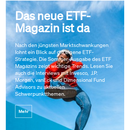
Das neue ETF-
Magazin ist da
Nach den jüngsten Marktschwankungen
lohnt ein Blick auf die eigene ETF-
Strategie. Die Sommer-Ausgabe des ETF
Magazins zeigt wichtige Trends. Lesen Sie
auch die Interviews mit Invesco, J.P.
Morgan, vanEck und Dimensional Fund
Advisors zu aktuellen
Schwerpunktthemen.
Mehr