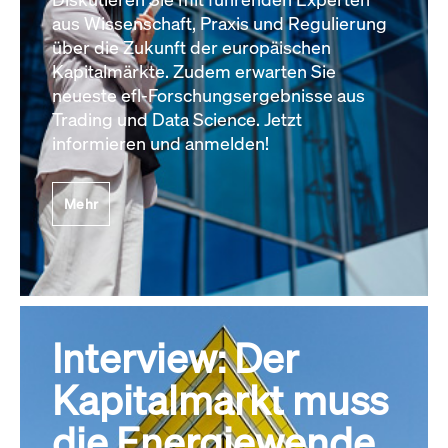
aus Wissenschaft, Praxis und Regulierung
über die Zukunft der europäischen
Kapitalmärkte. Zudem erwarten Sie
neueste efl-Forschungsergebnisse aus
Trading und Data Science. Jetzt
informieren und anmelden!
Mehr
Interview: Der
Kapitalmarkt muss
die Energiewende