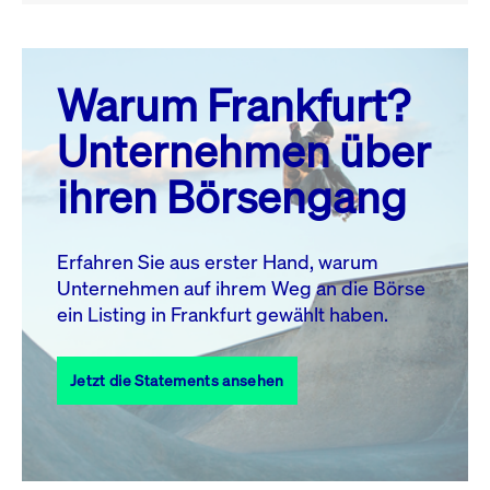
August 26
prev
next
Warum Frankfurt?
MO.
DI.
MI.
DO.
FR.
SA.
SO.
Unternehmen über
1
2
ihren Börsengang
3
4
5
6
7
9
8
10
11
12
13
14
15
16
Erfahren Sie aus erster Hand, warum
Unternehmen auf ihrem Weg an die Börse
17
18
19
20
21
22
23
ein Listing in Frankfurt gewählt haben.
24
25
27
28
29
30
26
Jetzt die Statements ansehen
31
Alle Events