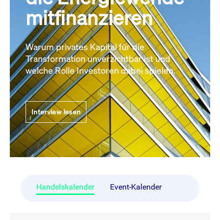
mitfinanzieren
Warum privates Kapital für die
Transformation unverzichtbar ist und
welche Rolle Investoren dabei spielen.
Interview lesen
Handelskalender
Event-Kalender