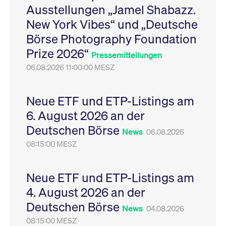
Ausstellungen „Jamel Shabazz.
Leistung der Website
VISITOR_PRIVACY_METADATA
YouTube
6
Dieses Cookie dient 
zu messen. Es handelt
.youtube.com
Monate
Speicherung der
New York Vibes“ und „Deutsche
sich um ein Muster-
Einwilligungs- und
Cookie, bei dem auf
Datenschutzbestim
Börse Photography Foundation
das Präfix _pk_ses
des Nutzers für ihre
eine kurze Reihe von
Interaktion mit der W
Prize 2026“
Zahlen und
Es erfasst Daten über
Pressemitteilungen
Buchstaben folgt, bei
Einwilligung des Bes
der es sich vermutlich
06.08.2026 11:00:00 MESZ
in Bezug auf verschi
um einen
Datenschutzrichtlini
Referenzcode für die
-einstellungen, um
Domain handelt, die
sicherzustellen, dass 
das Cookie setzt.
Präferenzen in zukünf
Neue ETF und ETP-Listings am
Sitzungen geehrt wer
6. August 2026 an der
Deutschen Börse
News
06.08.2026
08:15:00 MESZ
Neue ETF und ETP-Listings am
4. August 2026 an der
Deutschen Börse
News
04.08.2026
08:15:00 MESZ