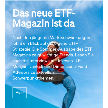
Das neue ETF-
Magazin ist da
Nach den jüngsten Marktschwankungen
lohnt ein Blick auf die eigene ETF-
Strategie. Die Sommer-Ausgabe des ETF
Magazins zeigt wichtige Trends. Lesen Sie
auch die Interviews mit Invesco, J.P.
Morgan, vanEck und Dimensional Fund
Advisors zu aktuellen
Schwerpunktthemen.
Mehr