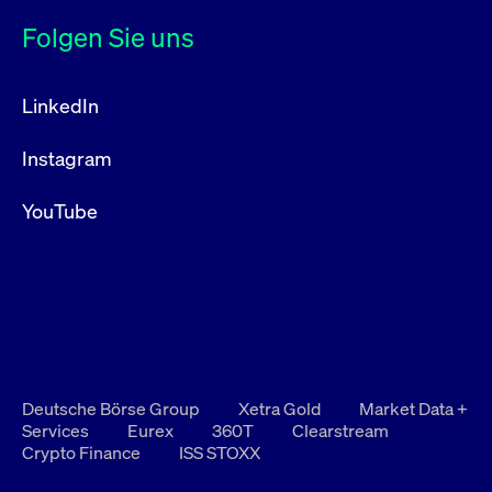
Folgen Sie uns
LinkedIn
Instagram
YouTube
Deutsche Börse Group
Xetra Gold
Market Data +
Services
Eurex
360T
Clearstream
Crypto Finance
ISS STOXX