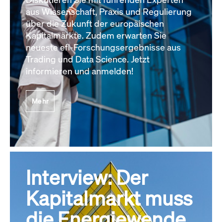
aus Wissenschaft, Praxis und Regulierung
über die Zukunft der europäischen
Kapitalmärkte. Zudem erwarten Sie
neueste efl-Forschungsergebnisse aus
Trading und Data Science. Jetzt
informieren und anmelden!
Mehr
Interview: Der
Kapitalmarkt muss
die Energiewende