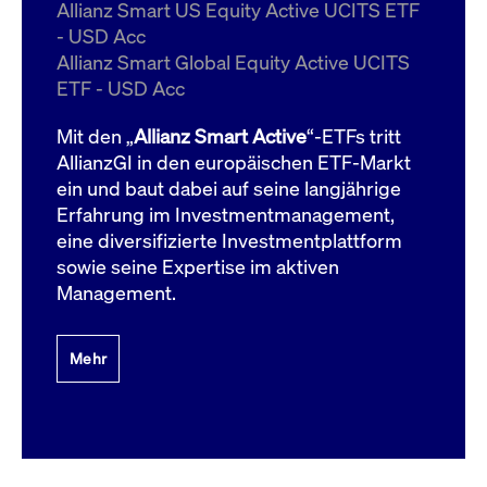
um d
Allianz Smart US Equity Active UCITS ETF
anzu
- USD Acc
ApplicationGatewayAffinityCORS
www.cashmarket.deutsche-
Session
Dies
Allianz Smart Global Equity Active UCITS
boerse.com
Ver
Last
ETF - USD Acc
um s
Clie
glei
Mit den „
Allianz Smart Active
“-ETFs tritt
Brow
werd
AllianzGI in den europäischen ETF-Markt
Benu
ein und baut dabei auf seine langjährige
die 
effe
Erfahrung im Investmentmanagement,
Ress
verb
eine diversifizierte Investmentplattform
unte
(Cro
sowie seine Expertise im aktiven
Shar
Management.
Bear
in v
Bere
Mehr
Gültig
Name
Anbieter / Domain
Beschreibung
Anbieter /
bis
Gültig
Name
Beschreibung
Domain
bis
_pk_id.7.931a
www.cashmarket.deutsche-
1 Jahr
Dieser Cookie-Name
boerse.com
ist mit der Open-