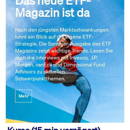
Das neue ETF-
Magazin ist da
Nach den jüngsten Marktschwankungen
lohnt ein Blick auf die eigene ETF-
Strategie. Die Sommer-Ausgabe des ETF
Magazins zeigt wichtige Trends. Lesen Sie
auch die Interviews mit Invesco, J.P.
Morgan, vanEck und Dimensional Fund
Advisors zu aktuellen
Schwerpunktthemen.
Mehr