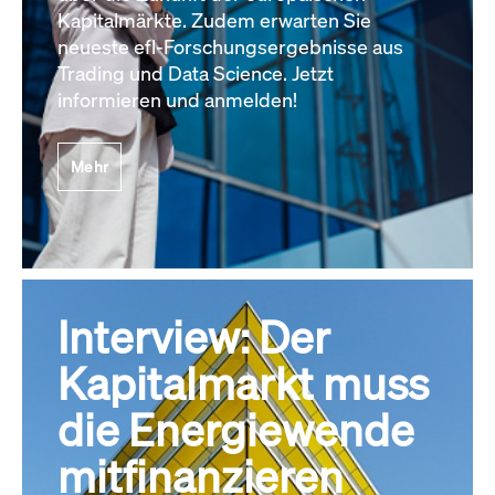
Kapitalmärkte. Zudem erwarten Sie
neueste efl-Forschungsergebnisse aus
Trading und Data Science. Jetzt
informieren und anmelden!
Mehr
Interview: Der
Kapitalmarkt muss
die Energiewende
mitfinanzieren