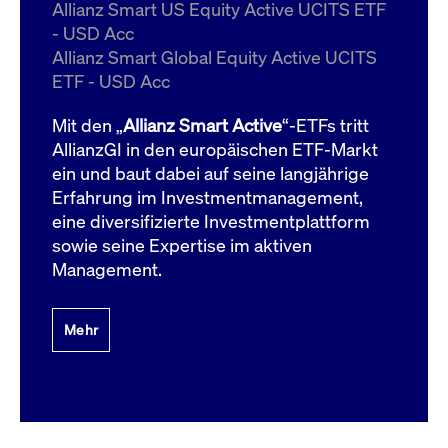
um d
Allianz Smart US Equity Active UCITS ETF
anzu
- USD Acc
ApplicationGatewayAffinityCORS
www.cashmarket.deutsche-
Session
Dies
Allianz Smart Global Equity Active UCITS
boerse.com
Ver
Last
ETF - USD Acc
um s
Clie
glei
Mit den „
Allianz Smart Active
“-ETFs tritt
Brow
werd
AllianzGI in den europäischen ETF-Markt
Benu
ein und baut dabei auf seine langjährige
die 
effe
Erfahrung im Investmentmanagement,
Ress
verb
eine diversifizierte Investmentplattform
unte
(Cro
sowie seine Expertise im aktiven
Shar
Management.
Bear
in v
Bere
Mehr
Gültig
Name
Anbieter / Domain
Beschreibung
Anbieter /
bis
Gültig
Name
Beschreibung
Domain
bis
_pk_id.7.931a
www.cashmarket.deutsche-
1 Jahr
Dieser Cookie-Name
boerse.com
ist mit der Open-