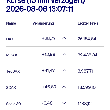
Kurse (15 min verzögert)
2026-08-06 13:07:11
Name
Veränderung
Letzter Preis
+28,77
26.154,54
DAX
+12,98
32.438,34
MDAX
+41,47
3.987,71
TecDAX
+46,50
18.599,10
SDAX
-0,48
1.188,12
Scale 30