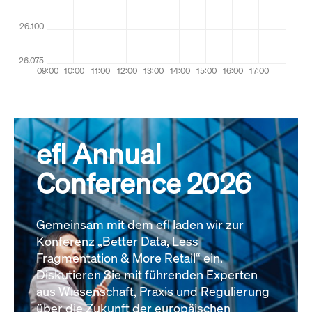
efl Annual
Conference 2026
Gemeinsam mit dem efl laden wir zur
Konferenz „Better Data, Less
Fragmentation & More Retail“ ein.
Diskutieren Sie mit führenden Experten
aus Wissenschaft, Praxis und Regulierung
über die Zukunft der europäischen