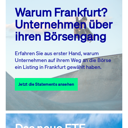
prev
next
Warum Frankfurt?
MO.
DI.
MI.
DO.
FR.
SA.
SO.
Unternehmen über
1
2
ihren Börsengang
3
4
5
7
8
9
6
10
11
12
13
14
15
16
Erfahren Sie aus erster Hand, warum
Unternehmen auf ihrem Weg an die Börse
17
18
19
20
21
22
23
ein Listing in Frankfurt gewählt haben.
24
25
27
28
29
30
26
Jetzt die Statements ansehen
31
Alle Events