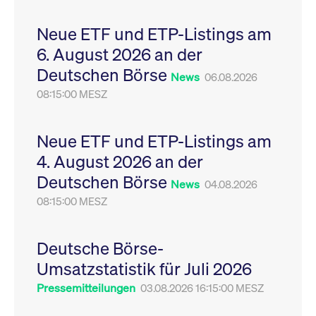
Leistung der Website
VISITOR_PRIVACY_METADATA
YouTube
6
Dieses Cookie dient 
zu messen. Es handelt
.youtube.com
Monate
Speicherung der
Neue ETF und ETP-Listings am
sich um ein Muster-
Einwilligungs- und
Cookie, bei dem auf
Datenschutzbestim
6. August 2026 an der
das Präfix _pk_ses
des Nutzers für ihre
eine kurze Reihe von
Interaktion mit der W
Deutschen Börse
Zahlen und
Es erfasst Daten über
News
06.08.2026
Buchstaben folgt, bei
Einwilligung des Bes
der es sich vermutlich
08:15:00 MESZ
in Bezug auf verschi
um einen
Datenschutzrichtlini
Referenzcode für die
-einstellungen, um
Domain handelt, die
sicherzustellen, dass 
das Cookie setzt.
Präferenzen in zukünf
Neue ETF und ETP-Listings am
Sitzungen geehrt wer
4. August 2026 an der
Deutschen Börse
News
04.08.2026
08:15:00 MESZ
Deutsche Börse-
Umsatzstatistik für Juli 2026
Pressemitteilungen
03.08.2026 16:15:00 MESZ