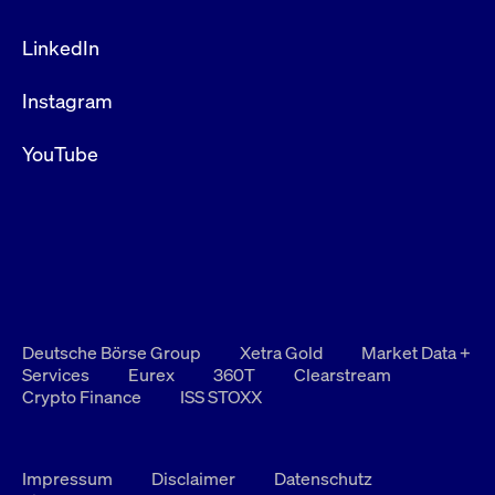
LinkedIn
Instagram
YouTube
Deutsche Börse Group
Xetra Gold
Market Data +
Services
Eurex
360T
Clearstream
Crypto Finance
ISS STOXX
Impressum
Disclaimer
Datenschutz