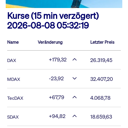
Kurse (15 min verzögert)
2026-08-08 05:32:19
Name
Veränderung
Letzter Preis
+179,32
26.319,45
DAX
-23,92
32.407,20
MDAX
+67,79
4.068,78
TecDAX
+94,82
18.659,63
SDAX