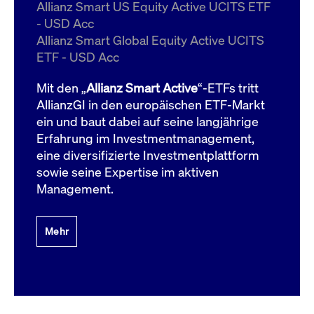
um d
Allianz Smart US Equity Active UCITS ETF
anzu
- USD Acc
ApplicationGatewayAffinityCORS
www.cashmarket.deutsche-
Session
Dies
Allianz Smart Global Equity Active UCITS
boerse.com
Ver
Last
ETF - USD Acc
um s
Clie
glei
Mit den „
Allianz Smart Active
“-ETFs tritt
Brow
werd
AllianzGI in den europäischen ETF-Markt
Benu
ein und baut dabei auf seine langjährige
die 
effe
Erfahrung im Investmentmanagement,
Ress
verb
eine diversifizierte Investmentplattform
unte
(Cro
sowie seine Expertise im aktiven
Shar
Management.
Bear
in v
Bere
Mehr
Gültig
Name
Anbieter / Domain
Beschreibung
Anbieter /
bis
Gültig
Name
Beschreibung
Domain
bis
_pk_id.7.931a
www.cashmarket.deutsche-
1 Jahr
Dieser Cookie-Name
boerse.com
ist mit der Open-