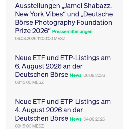
Ausstellungen „Jamel Shabazz.
Leistung der Website
VISITOR_PRIVACY_METADATA
YouTube
6
Dieses Cookie dient 
zu messen. Es handelt
.youtube.com
Monate
Speicherung der
New York Vibes“ und „Deutsche
sich um ein Muster-
Einwilligungs- und
Cookie, bei dem auf
Datenschutzbestim
Börse Photography Foundation
das Präfix _pk_ses
des Nutzers für ihre
eine kurze Reihe von
Interaktion mit der W
Prize 2026“
Zahlen und
Es erfasst Daten über
Pressemitteilungen
Buchstaben folgt, bei
Einwilligung des Bes
der es sich vermutlich
06.08.2026 11:00:00 MESZ
in Bezug auf verschi
um einen
Datenschutzrichtlini
Referenzcode für die
-einstellungen, um
Domain handelt, die
sicherzustellen, dass 
das Cookie setzt.
Präferenzen in zukünf
Neue ETF und ETP-Listings am
Sitzungen geehrt wer
6. August 2026 an der
Deutschen Börse
News
06.08.2026
08:15:00 MESZ
Neue ETF und ETP-Listings am
4. August 2026 an der
Deutschen Börse
News
04.08.2026
08:15:00 MESZ