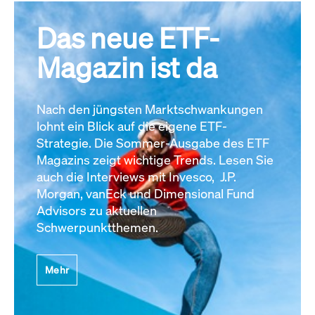
Das neue ETF-
Magazin ist da
Nach den jüngsten Marktschwankungen
lohnt ein Blick auf die eigene ETF-
Strategie. Die Sommer-Ausgabe des ETF
Magazins zeigt wichtige Trends. Lesen Sie
auch die Interviews mit Invesco, J.P.
Morgan, vanEck und Dimensional Fund
Advisors zu aktuellen
Schwerpunktthemen.
Mehr