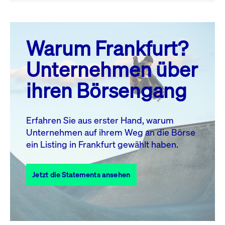
August 26
prev
next
Warum Frankfurt?
MO.
DI.
MI.
DO.
FR.
SA.
SO.
Unternehmen über
1
2
ihren Börsengang
3
4
5
6
7
9
8
10
11
12
13
14
15
16
Erfahren Sie aus erster Hand, warum
Unternehmen auf ihrem Weg an die Börse
17
18
19
20
21
22
23
ein Listing in Frankfurt gewählt haben.
24
25
27
28
29
30
26
Jetzt die Statements ansehen
31
Alle Events