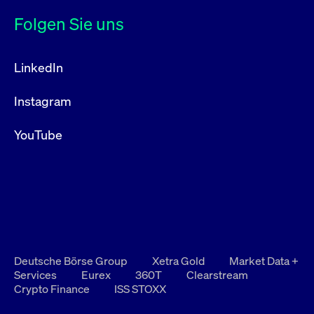
Folgen Sie uns
LinkedIn
Instagram
YouTube
Deutsche Börse Group
Xetra Gold
Market Data +
Services
Eurex
360T
Clearstream
Crypto Finance
ISS STOXX