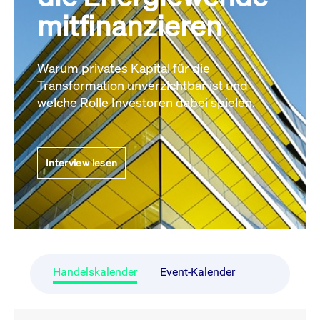
mitfinanzieren
Warum privates Kapital für die
Transformation unverzichtbar ist und
welche Rolle Investoren dabei spielen.
Interview lesen
Handelskalender
Event-Kalender