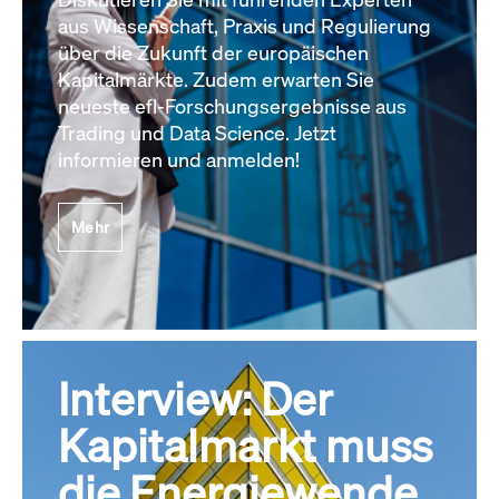
aus Wissenschaft, Praxis und Regulierung
über die Zukunft der europäischen
Kapitalmärkte. Zudem erwarten Sie
neueste efl-Forschungsergebnisse aus
Trading und Data Science. Jetzt
informieren und anmelden!
Mehr
Interview: Der
Kapitalmarkt muss
die Energiewende