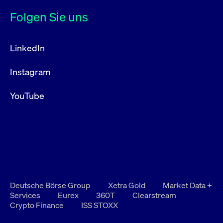
Folgen Sie uns
LinkedIn
Instagram
YouTube
Deutsche Börse Group
Xetra Gold
Market Data +
Services
Eurex
360T
Clearstream
Crypto Finance
ISS STOXX