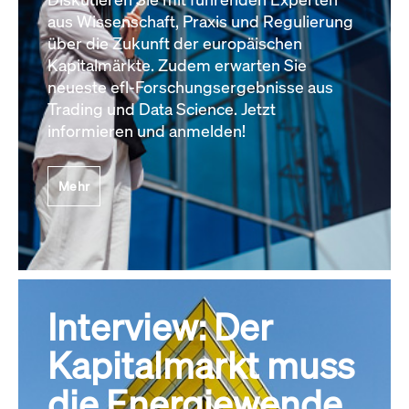
aus Wissenschaft, Praxis und Regulierung
über die Zukunft der europäischen
Kapitalmärkte. Zudem erwarten Sie
neueste efl-Forschungsergebnisse aus
Trading und Data Science. Jetzt
informieren und anmelden!
Mehr
Interview: Der
Kapitalmarkt muss
die Energiewende