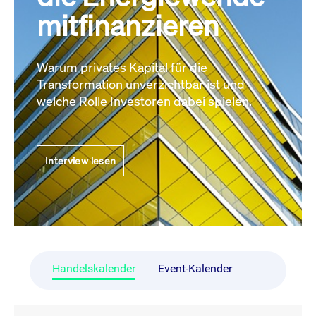
mitfinanzieren
Warum privates Kapital für die
Transformation unverzichtbar ist und
welche Rolle Investoren dabei spielen.
Interview lesen
Handelskalender
Event-Kalender