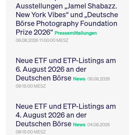
Ausstellungen „Jamel Shabazz.
Leistung der Website
VISITOR_PRIVACY_METADATA
YouTube
6
Dieses Cookie dient 
zu messen. Es handelt
.youtube.com
Monate
Speicherung der
New York Vibes“ und „Deutsche
sich um ein Muster-
Einwilligungs- und
Cookie, bei dem auf
Datenschutzbestim
Börse Photography Foundation
das Präfix _pk_ses
des Nutzers für ihre
eine kurze Reihe von
Interaktion mit der W
Prize 2026“
Zahlen und
Es erfasst Daten über
Pressemitteilungen
Buchstaben folgt, bei
Einwilligung des Bes
der es sich vermutlich
06.08.2026 11:00:00 MESZ
in Bezug auf verschi
um einen
Datenschutzrichtlini
Referenzcode für die
-einstellungen, um
Domain handelt, die
sicherzustellen, dass 
das Cookie setzt.
Präferenzen in zukünf
Neue ETF und ETP-Listings am
Sitzungen geehrt wer
6. August 2026 an der
Deutschen Börse
News
06.08.2026
08:15:00 MESZ
Neue ETF und ETP-Listings am
4. August 2026 an der
Deutschen Börse
News
04.08.2026
08:15:00 MESZ