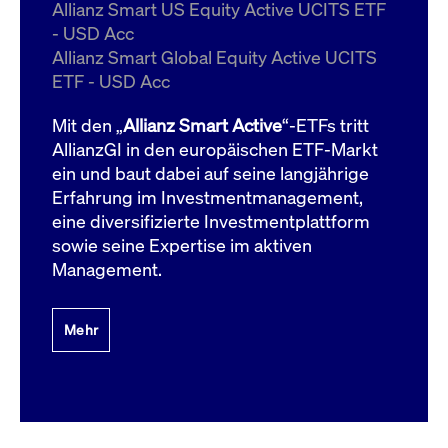
um d
Allianz Smart US Equity Active UCITS ETF
anzu
- USD Acc
ApplicationGatewayAffinityCORS
www.cashmarket.deutsche-
Session
Dies
Allianz Smart Global Equity Active UCITS
boerse.com
Ver
Last
ETF - USD Acc
um s
Clie
glei
Mit den „
Allianz Smart Active
“-ETFs tritt
Brow
werd
AllianzGI in den europäischen ETF-Markt
Benu
ein und baut dabei auf seine langjährige
die 
effe
Erfahrung im Investmentmanagement,
Ress
verb
eine diversifizierte Investmentplattform
unte
(Cro
sowie seine Expertise im aktiven
Shar
Management.
Bear
in v
Bere
Mehr
Gültig
Name
Anbieter / Domain
Beschreibung
Anbieter /
bis
Gültig
Name
Beschreibung
Domain
bis
_pk_id.7.931a
www.cashmarket.deutsche-
1 Jahr
Dieser Cookie-Name
boerse.com
ist mit der Open-