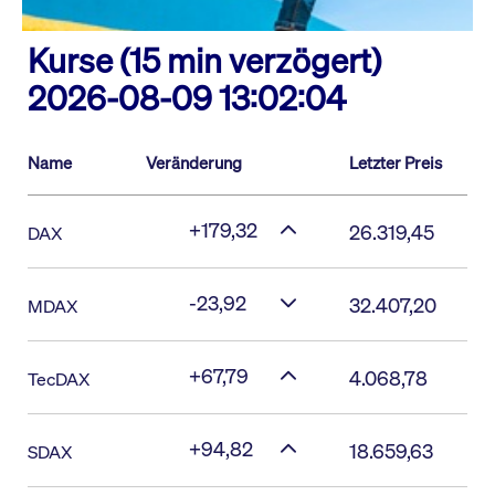
Kurse (15 min verzögert)
2026-08-09 13:02:04
Name
Veränderung
Letzter Preis
+179,32
26.319,45
DAX
-23,92
32.407,20
MDAX
+67,79
4.068,78
TecDAX
+94,82
18.659,63
SDAX