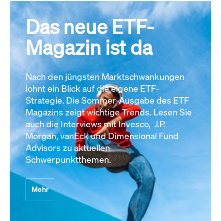
Das neue ETF-
Magazin ist da
Nach den jüngsten Marktschwankungen
lohnt ein Blick auf die eigene ETF-
Strategie. Die Sommer-Ausgabe des ETF
Magazins zeigt wichtige Trends. Lesen Sie
auch die Interviews mit Invesco, J.P.
Morgan, vanEck und Dimensional Fund
Advisors zu aktuellen
Schwerpunktthemen.
Mehr