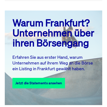
August 26
prev
next
Warum Frankfurt?
MO.
DI.
MI.
DO.
FR.
SA.
SO.
Unternehmen über
1
2
ihren Börsengang
3
4
5
6
7
8
9
10
11
12
13
14
15
16
Erfahren Sie aus erster Hand, warum
Unternehmen auf ihrem Weg an die Börse
17
18
19
20
21
22
23
ein Listing in Frankfurt gewählt haben.
24
25
27
28
29
30
26
Jetzt die Statements ansehen
31
Alle Events