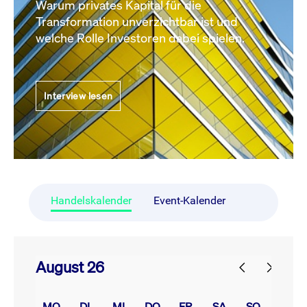
Warum privates Kapital für die
Transformation unverzichtbar ist und
welche Rolle Investoren dabei spielen.
Interview lesen
Handelskalender
Event-Kalender
August 26
prev
next
MO.
DI.
MI.
DO.
FR.
SA.
SO.