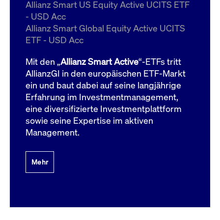
um d
Allianz Smart US Equity Active UCITS ETF
anzu
- USD Acc
ApplicationGatewayAffinityCORS
www.cashmarket.deutsche-
Session
Dies
Allianz Smart Global Equity Active UCITS
boerse.com
Ver
Last
ETF - USD Acc
um s
Clie
glei
Mit den „
Allianz Smart Active
“-ETFs tritt
Brow
werd
AllianzGI in den europäischen ETF-Markt
Benu
ein und baut dabei auf seine langjährige
die 
effe
Erfahrung im Investmentmanagement,
Ress
verb
eine diversifizierte Investmentplattform
unte
(Cro
sowie seine Expertise im aktiven
Shar
Management.
Bear
in v
Bere
Mehr
Gültig
Name
Anbieter / Domain
Beschreibung
Anbieter /
bis
Gültig
Name
Beschreibung
Domain
bis
_pk_id.7.931a
www.cashmarket.deutsche-
1 Jahr
Dieser Cookie-Name
boerse.com
ist mit der Open-