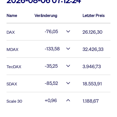
2026-08-06 07:12:24
Name
Veränderung
Letzter Preis
-76,05
26.126,30
DAX
-133,58
32.426,33
MDAX
-35,25
3.946,73
TecDAX
-85,52
18.553,91
SDAX
+0,96
1.188,67
Scale 30