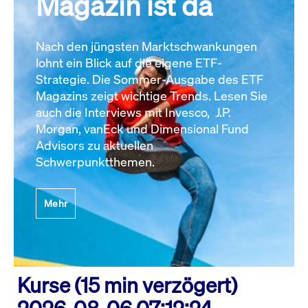
Magazin ist da
Nach den jüngsten Marktschwankungen
lohnt ein Blick auf die eigene ETF-
Strategie. Die Sommer-Ausgabe des ETF
Magazins zeigt wichtige Trends. Lesen Sie
auch die Interviews mit Invesco, J.P.
Morgan, vanEck und Dimensional Fund
Advisors zu aktuellen
Schwerpunktthemen.
Mehr
Kurse (15 min verzögert)