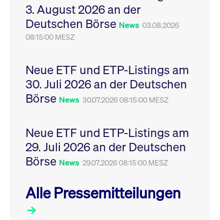
3. August 2026 an der
Leistung der Website
VISITOR_PRIVACY_METADATA
YouTube
6
Dieses Cookie dient 
zu messen. Es handelt
.youtube.com
Monate
Speicherung der
Deutschen Börse
sich um ein Muster-
Einwilligungs- und
News
03.08.2026
Cookie, bei dem auf
Datenschutzbestim
das Präfix _pk_ses
08:15:00 MESZ
des Nutzers für ihre
eine kurze Reihe von
Interaktion mit der W
Zahlen und
Es erfasst Daten über
Buchstaben folgt, bei
Einwilligung des Bes
der es sich vermutlich
in Bezug auf verschi
Neue ETF und ETP-Listings am
um einen
Datenschutzrichtlini
Referenzcode für die
-einstellungen, um
30. Juli 2026 an der Deutschen
Domain handelt, die
sicherzustellen, dass 
das Cookie setzt.
Präferenzen in zukünf
Börse
News
30.07.2026 08:15:00 MESZ
Sitzungen geehrt wer
Neue ETF und ETP-Listings am
29. Juli 2026 an der Deutschen
Börse
News
29.07.2026 08:15:00 MESZ
Alle Pressemitteilungen