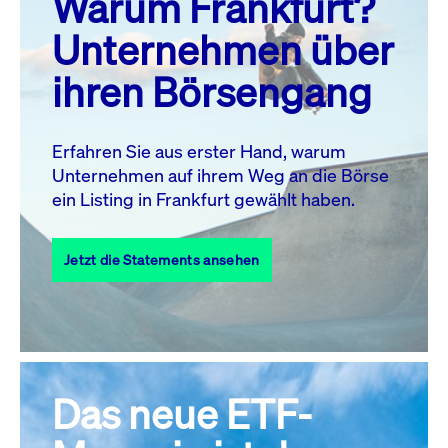
Warum Frankfurt?
MO.
DI.
MI.
DO.
FR.
SA.
SO.
Unternehmen über
1
2
ihren Börsengang
3
4
5
7
8
9
6
10
11
12
13
14
15
16
Erfahren Sie aus erster Hand, warum
Unternehmen auf ihrem Weg an die Börse
17
18
19
20
21
22
23
ein Listing in Frankfurt gewählt haben.
24
25
27
28
29
30
26
Jetzt die Statements ansehen
31
Alle Events
Das neue ETF-