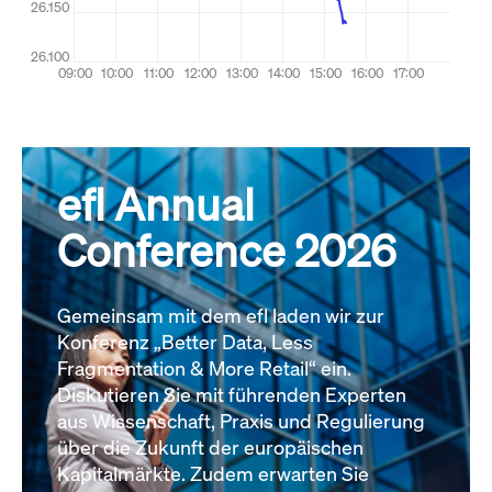
efl Annual
Conference 2026
Gemeinsam mit dem efl laden wir zur
Konferenz „Better Data, Less
Fragmentation & More Retail“ ein.
Diskutieren Sie mit führenden Experten
aus Wissenschaft, Praxis und Regulierung
über die Zukunft der europäischen
Kapitalmärkte. Zudem erwarten Sie