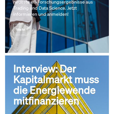
neueste efl-Forschungsergebnisse aus
Trading und Data Science. Jetzt
informieren und anmelden!
Mehr
Interview: Der
Kapitalmarkt muss
die Energiewende
mitfinanzieren