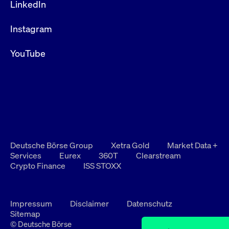
LinkedIn
Instagram
YouTube
Deutsche Börse Group
Xetra Gold
Market Data +
Services
Eurex
360T
Clearstream
Crypto Finance
ISS STOXX
Impressum
Disclaimer
Datenschutz
Sitemap
© Deutsche Börse