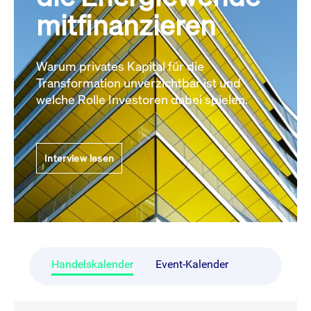
mitfinanzieren
Warum privates Kapital für die
Transformation unverzichtbar ist und
welche Rolle Investoren dabei spielen.
Interview lesen
Handelskalender
Event-Kalender