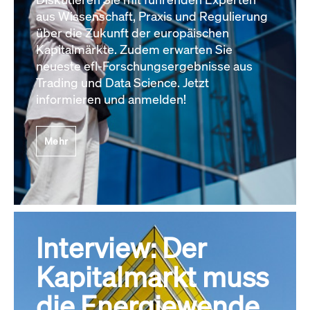
aus Wissenschaft, Praxis und Regulierung
über die Zukunft der europäischen
Kapitalmärkte. Zudem erwarten Sie
neueste efl-Forschungsergebnisse aus
Trading und Data Science. Jetzt
informieren und anmelden!
Mehr
Interview: Der
Kapitalmarkt muss
die Energiewende