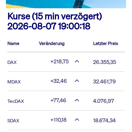
Kurse (15 min verzögert)
2026-08-07 19:00:18
Name
Veränderung
Letzter Preis
+218,75
26.355,35
DAX
+32,46
32.461,79
MDAX
+77,46
4.076,97
TecDAX
+110,18
18.674,34
SDAX