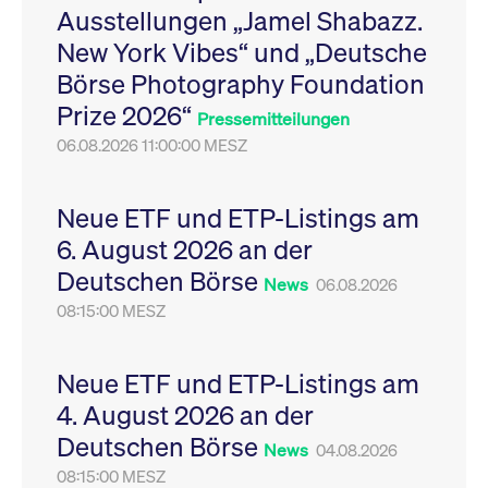
Ausstellungen „Jamel Shabazz.
Leistung der Website
VISITOR_PRIVACY_METADATA
YouTube
6
Dieses Cookie dient 
zu messen. Es handelt
.youtube.com
Monate
Speicherung der
New York Vibes“ und „Deutsche
sich um ein Muster-
Einwilligungs- und
Cookie, bei dem auf
Datenschutzbestim
Börse Photography Foundation
das Präfix _pk_ses
des Nutzers für ihre
eine kurze Reihe von
Interaktion mit der W
Prize 2026“
Zahlen und
Es erfasst Daten über
Pressemitteilungen
Buchstaben folgt, bei
Einwilligung des Bes
der es sich vermutlich
06.08.2026 11:00:00 MESZ
in Bezug auf verschi
um einen
Datenschutzrichtlini
Referenzcode für die
-einstellungen, um
Domain handelt, die
sicherzustellen, dass 
das Cookie setzt.
Präferenzen in zukünf
Neue ETF und ETP-Listings am
Sitzungen geehrt wer
6. August 2026 an der
Deutschen Börse
News
06.08.2026
08:15:00 MESZ
Neue ETF und ETP-Listings am
4. August 2026 an der
Deutschen Börse
News
04.08.2026
08:15:00 MESZ