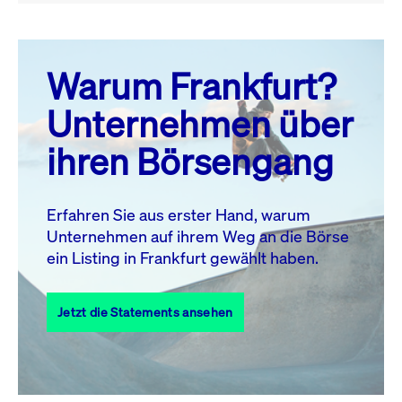
August 26
prev
next
Warum Frankfurt?
MO.
DI.
MI.
DO.
FR.
SA.
SO.
Unternehmen über
1
2
ihren Börsengang
3
4
5
6
8
9
7
10
11
12
13
14
15
16
Erfahren Sie aus erster Hand, warum
Unternehmen auf ihrem Weg an die Börse
17
18
19
20
21
22
23
ein Listing in Frankfurt gewählt haben.
24
25
27
28
29
30
26
Jetzt die Statements ansehen
31
Alle Events