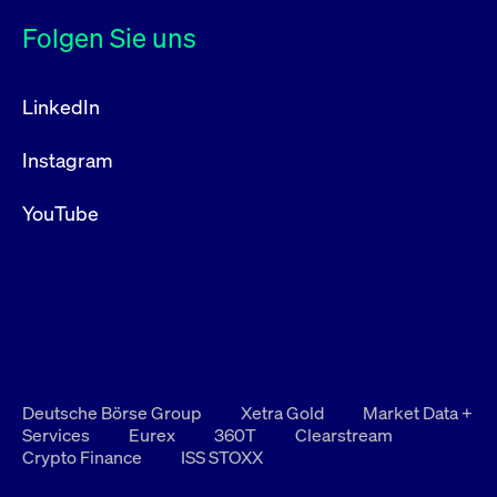
Folgen Sie uns
LinkedIn
Instagram
YouTube
Deutsche Börse Group
Xetra Gold
Market Data +
Services
Eurex
360T
Clearstream
Crypto Finance
ISS STOXX