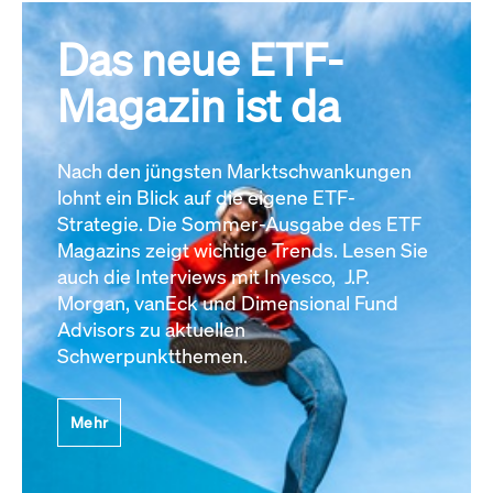
Das neue ETF-
Magazin ist da
Nach den jüngsten Marktschwankungen
lohnt ein Blick auf die eigene ETF-
Strategie. Die Sommer-Ausgabe des ETF
Magazins zeigt wichtige Trends. Lesen Sie
auch die Interviews mit Invesco, J.P.
Morgan, vanEck und Dimensional Fund
Advisors zu aktuellen
Schwerpunktthemen.
Mehr