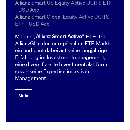
um d
Allianz Smart US Equity Active UCITS ETF
anzu
- USD Acc
ApplicationGatewayAffinityCORS
www.cashmarket.deutsche-
Session
Dies
Allianz Smart Global Equity Active UCITS
boerse.com
Ver
Last
ETF - USD Acc
um s
Clie
glei
Mit den „
Allianz Smart Active
“-ETFs tritt
Brow
werd
AllianzGI in den europäischen ETF-Markt
Benu
ein und baut dabei auf seine langjährige
die 
effe
Erfahrung im Investmentmanagement,
Ress
verb
eine diversifizierte Investmentplattform
unte
(Cro
sowie seine Expertise im aktiven
Shar
Management.
Bear
in v
Bere
Mehr
Gültig
Name
Anbieter / Domain
Beschreibung
Anbieter /
bis
Gültig
Name
Beschreibung
Domain
bis
_pk_id.7.931a
www.cashmarket.deutsche-
1 Jahr
Dieser Cookie-Name
boerse.com
ist mit der Open-