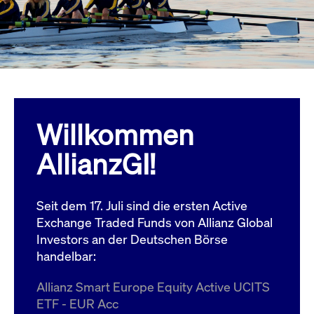
Wird
Jetzt abonnieren
institutionellen Kunden Zugang zu einem
verw
ano
Dark Pool, der die effiziente Ausführung
vom
zum Midpoint-Preis ermöglicht.
aufr
ApplicationGatewayAffinity
www.cashmarket.deutsche-
Session
Dies
boerse.com
Affi
Benu
Mehr
sich
Anfr
inne
Willkommen
dens
gese
Inte
AllianzGI!
Anw
gewä
CookieScriptConsent
CookieScript
1 Jahr
Dies
.cashmarket.deutsche-
Cook
Seit dem 17. Juli sind die ersten Active
boerse.com
verw
Einw
Exchange Traded Funds von Allianz Global
für 
spei
Investors an der Deutschen Börse
Bann
handelbar:
Scri
ord
funk
Allianz Smart Europe Equity Active UCITS
ApplicationGatewayAffinityCORS
analytics.deutsche-
Session
Notw
ETF - EUR Acc
boerse.com
vom 