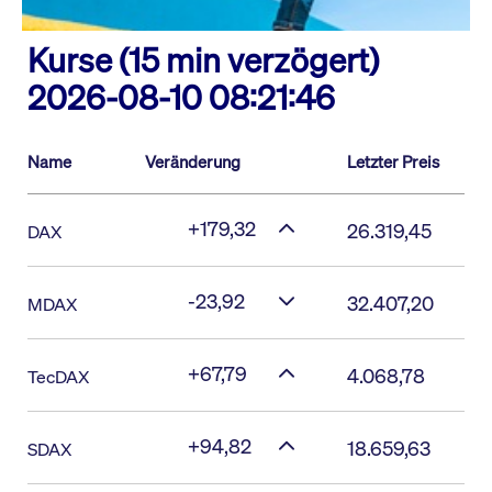
Kurse (15 min verzögert)
2026-08-10 08:21:46
Name
Veränderung
Letzter Preis
+179,32
26.319,45
DAX
-23,92
32.407,20
MDAX
+67,79
4.068,78
TecDAX
+94,82
18.659,63
SDAX