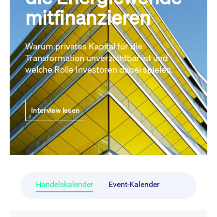
mitfinanzieren
Warum privates Kapital für die
Transformation unverzichtbar ist und
welche Rolle Investoren dabei spielen.
Interview lesen
Handelskalender
Event-Kalender