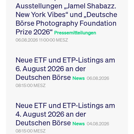
Ausstellungen „Jamel Shabazz.
Leistung der Website
VISITOR_PRIVACY_METADATA
YouTube
6
Dieses Cookie dient 
zu messen. Es handelt
.youtube.com
Monate
Speicherung der
New York Vibes“ und „Deutsche
sich um ein Muster-
Einwilligungs- und
Cookie, bei dem auf
Datenschutzbestim
Börse Photography Foundation
das Präfix _pk_ses
des Nutzers für ihre
eine kurze Reihe von
Interaktion mit der W
Prize 2026“
Zahlen und
Es erfasst Daten über
Pressemitteilungen
Buchstaben folgt, bei
Einwilligung des Bes
der es sich vermutlich
06.08.2026 11:00:00 MESZ
in Bezug auf verschi
um einen
Datenschutzrichtlini
Referenzcode für die
-einstellungen, um
Domain handelt, die
sicherzustellen, dass 
das Cookie setzt.
Präferenzen in zukünf
Neue ETF und ETP-Listings am
Sitzungen geehrt wer
6. August 2026 an der
Deutschen Börse
News
06.08.2026
08:15:00 MESZ
Neue ETF und ETP-Listings am
4. August 2026 an der
Deutschen Börse
News
04.08.2026
08:15:00 MESZ