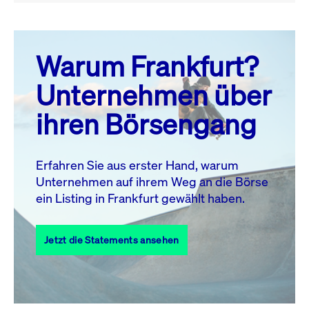
August 26
prev
next
Warum Frankfurt?
MO.
DI.
MI.
DO.
FR.
SA.
SO.
Unternehmen über
1
2
ihren Börsengang
3
4
5
6
7
8
9
11
12
13
14
15
16
10
Erfahren Sie aus erster Hand, warum
Unternehmen auf ihrem Weg an die Börse
17
18
19
20
21
22
23
ein Listing in Frankfurt gewählt haben.
24
25
27
28
29
30
26
Jetzt die Statements ansehen
31
Alle Events