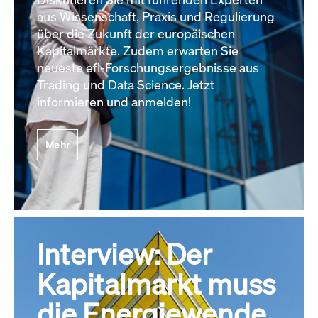
aus Wissenschaft, Praxis und Regulierung
über die Zukunft der europäischen
Kapitalmärkte. Zudem erwarten Sie
neueste efl-Forschungsergebnisse aus
Trading und Data Science. Jetzt
informieren und anmelden!
Mehr
Interview: Der
Kapitalmarkt muss
die Energiewende