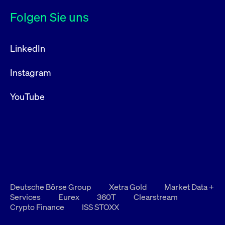
Folgen Sie uns
LinkedIn
Instagram
YouTube
Deutsche Börse Group
Xetra Gold
Market Data +
Services
Eurex
360T
Clearstream
Crypto Finance
ISS STOXX