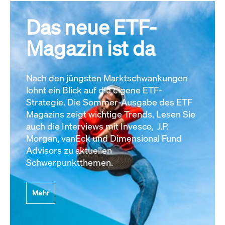
Das neue ETF-
Magazin ist da
Nach den jüngsten Marktschwankungen
lohnt ein Blick auf die eigene ETF-
Strategie. Die Sommer-Ausgabe des ETF
Magazins zeigt wichtige Trends. Lesen Sie
auch die Interviews mit Invesco, J.P.
Morgan, vanEck und Dimensional Fund
Advisors zu aktuellen
Schwerpunktthemen.
Mehr