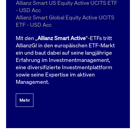
um d
Allianz Smart US Equity Active UCITS ETF
anzu
- USD Acc
ApplicationGatewayAffinityCORS
www.cashmarket.deutsche-
Session
Dies
Allianz Smart Global Equity Active UCITS
boerse.com
Ver
Last
ETF - USD Acc
um s
Clie
glei
Mit den „
Allianz Smart Active
“-ETFs tritt
Brow
werd
AllianzGI in den europäischen ETF-Markt
Benu
ein und baut dabei auf seine langjährige
die 
effe
Erfahrung im Investmentmanagement,
Ress
verb
eine diversifizierte Investmentplattform
unte
(Cro
sowie seine Expertise im aktiven
Shar
Management.
Bear
in v
Bere
Mehr
Gültig
Name
Anbieter / Domain
Beschreibung
Anbieter /
bis
Gültig
Name
Beschreibung
Domain
bis
_pk_id.7.931a
www.cashmarket.deutsche-
1 Jahr
Dieser Cookie-Name
boerse.com
ist mit der Open-