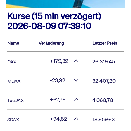
Kurse (15 min verzögert)
2026-08-09 07:39:10
Name
Veränderung
Letzter Preis
+179,32
26.319,45
DAX
-23,92
32.407,20
MDAX
+67,79
4.068,78
TecDAX
+94,82
18.659,63
SDAX