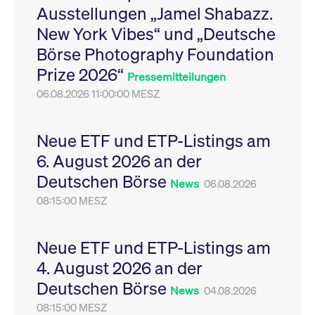
Ausstellungen „Jamel Shabazz.
Leistung der Website
VISITOR_PRIVACY_METADATA
YouTube
6
Dieses Cookie dient 
zu messen. Es handelt
.youtube.com
Monate
Speicherung der
New York Vibes“ und „Deutsche
sich um ein Muster-
Einwilligungs- und
Cookie, bei dem auf
Datenschutzbestim
Börse Photography Foundation
das Präfix _pk_ses
des Nutzers für ihre
eine kurze Reihe von
Interaktion mit der W
Prize 2026“
Zahlen und
Es erfasst Daten über
Pressemitteilungen
Buchstaben folgt, bei
Einwilligung des Bes
der es sich vermutlich
06.08.2026 11:00:00 MESZ
in Bezug auf verschi
um einen
Datenschutzrichtlini
Referenzcode für die
-einstellungen, um
Domain handelt, die
sicherzustellen, dass 
das Cookie setzt.
Präferenzen in zukünf
Neue ETF und ETP-Listings am
Sitzungen geehrt wer
6. August 2026 an der
Deutschen Börse
News
06.08.2026
08:15:00 MESZ
Neue ETF und ETP-Listings am
4. August 2026 an der
Deutschen Börse
News
04.08.2026
08:15:00 MESZ