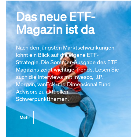
Das neue ETF-
Magazin ist da
Nach den jüngsten Marktschwankungen
lohnt ein Blick auf die eigene ETF-
Strategie. Die Sommer-Ausgabe des ETF
Magazins zeigt wichtige Trends. Lesen Sie
auch die Interviews mit Invesco, J.P.
Morgan, vanEck und Dimensional Fund
Advisors zu aktuellen
Schwerpunktthemen.
Mehr