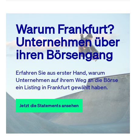
August 26
prev
next
Warum Frankfurt?
MO.
DI.
MI.
DO.
FR.
SA.
SO.
Unternehmen über
1
2
ihren Börsengang
3
4
5
6
7
8
9
10
11
12
13
14
15
16
Erfahren Sie aus erster Hand, warum
Unternehmen auf ihrem Weg an die Börse
17
18
19
20
21
22
23
ein Listing in Frankfurt gewählt haben.
24
25
27
28
29
30
26
Jetzt die Statements ansehen
31
Alle Events