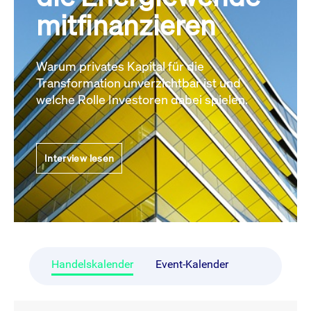
mitfinanzieren
Warum privates Kapital für die
Transformation unverzichtbar ist und
welche Rolle Investoren dabei spielen.
Interview lesen
Handelskalender
Event-Kalender