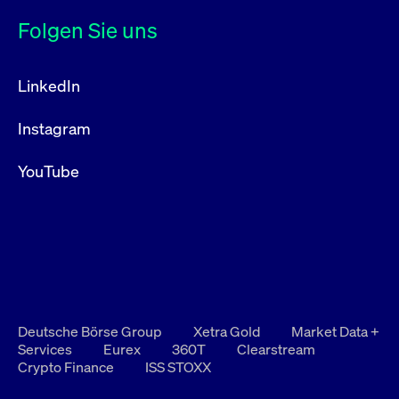
Folgen Sie uns
LinkedIn
Instagram
YouTube
Deutsche Börse Group
Xetra Gold
Market Data +
Services
Eurex
360T
Clearstream
Crypto Finance
ISS STOXX