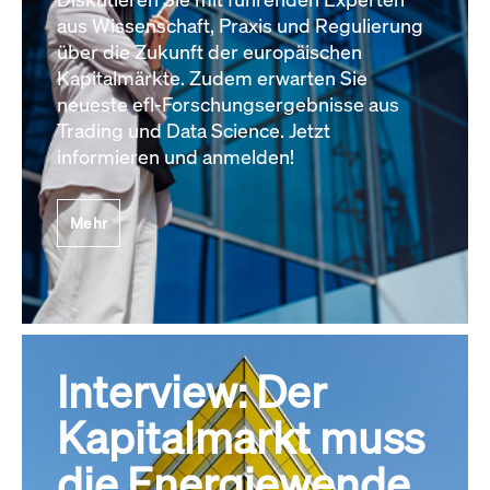
aus Wissenschaft, Praxis und Regulierung
über die Zukunft der europäischen
Kapitalmärkte. Zudem erwarten Sie
neueste efl-Forschungsergebnisse aus
Trading und Data Science. Jetzt
informieren und anmelden!
Mehr
Interview: Der
Kapitalmarkt muss
die Energiewende