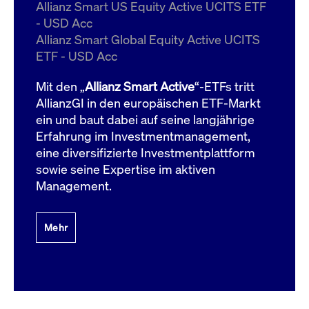
um d
Allianz Smart US Equity Active UCITS ETF
anzu
- USD Acc
ApplicationGatewayAffinityCORS
www.cashmarket.deutsche-
Session
Dies
Allianz Smart Global Equity Active UCITS
boerse.com
Ver
Last
ETF - USD Acc
um s
Clie
glei
Mit den „
Allianz Smart Active
“-ETFs tritt
Brow
werd
AllianzGI in den europäischen ETF-Markt
Benu
ein und baut dabei auf seine langjährige
die 
effe
Erfahrung im Investmentmanagement,
Ress
verb
eine diversifizierte Investmentplattform
unte
(Cro
sowie seine Expertise im aktiven
Shar
Management.
Bear
in v
Bere
Mehr
Gültig
Name
Anbieter / Domain
Beschreibung
Anbieter /
bis
Gültig
Name
Beschreibung
Domain
bis
_pk_id.7.931a
www.cashmarket.deutsche-
1 Jahr
Dieser Cookie-Name
boerse.com
ist mit der Open-