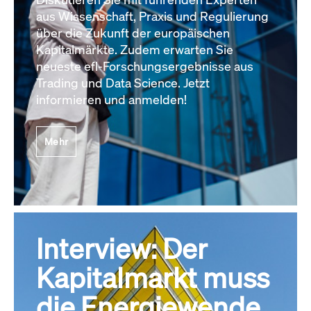
aus Wissenschaft, Praxis und Regulierung
über die Zukunft der europäischen
Kapitalmärkte. Zudem erwarten Sie
neueste efl-Forschungsergebnisse aus
Trading und Data Science. Jetzt
informieren und anmelden!
Mehr
Interview: Der
Kapitalmarkt muss
die Energiewende