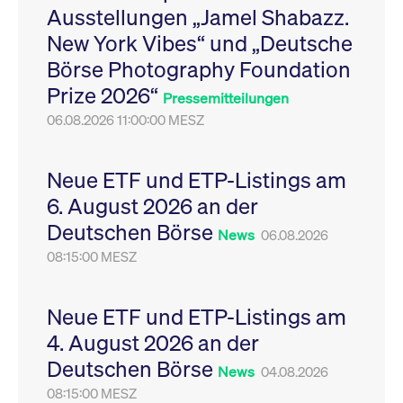
Ausstellungen „Jamel Shabazz.
Leistung der Website
VISITOR_PRIVACY_METADATA
YouTube
6
Dieses Cookie dient 
zu messen. Es handelt
.youtube.com
Monate
Speicherung der
New York Vibes“ und „Deutsche
sich um ein Muster-
Einwilligungs- und
Cookie, bei dem auf
Datenschutzbestim
Börse Photography Foundation
das Präfix _pk_ses
des Nutzers für ihre
eine kurze Reihe von
Interaktion mit der W
Prize 2026“
Zahlen und
Es erfasst Daten über
Pressemitteilungen
Buchstaben folgt, bei
Einwilligung des Bes
der es sich vermutlich
06.08.2026 11:00:00 MESZ
in Bezug auf verschi
um einen
Datenschutzrichtlini
Referenzcode für die
-einstellungen, um
Domain handelt, die
sicherzustellen, dass 
das Cookie setzt.
Präferenzen in zukünf
Neue ETF und ETP-Listings am
Sitzungen geehrt wer
6. August 2026 an der
Deutschen Börse
News
06.08.2026
08:15:00 MESZ
Neue ETF und ETP-Listings am
4. August 2026 an der
Deutschen Börse
News
04.08.2026
08:15:00 MESZ