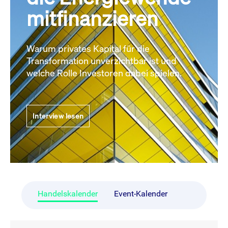
mitfinanzieren
Warum privates Kapital für die
Transformation unverzichtbar ist und
welche Rolle Investoren dabei spielen.
Interview lesen
Handelskalender
Event-Kalender