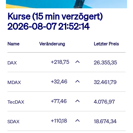
Kurse (15 min verzögert)
2026-08-07 21:52:14
Name
Veränderung
Letzter Preis
+218,75
26.355,35
DAX
+32,46
32.461,79
MDAX
+77,46
4.076,97
TecDAX
+110,18
18.674,34
SDAX