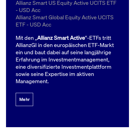
um d
Allianz Smart US Equity Active UCITS ETF
anzu
- USD Acc
ApplicationGatewayAffinityCORS
www.cashmarket.deutsche-
Session
Dies
Allianz Smart Global Equity Active UCITS
boerse.com
Ver
Last
ETF - USD Acc
um s
Clie
glei
Mit den „
Allianz Smart Active
“-ETFs tritt
Brow
werd
AllianzGI in den europäischen ETF-Markt
Benu
ein und baut dabei auf seine langjährige
die 
effe
Erfahrung im Investmentmanagement,
Ress
verb
eine diversifizierte Investmentplattform
unte
(Cro
sowie seine Expertise im aktiven
Shar
Management.
Bear
in v
Bere
Mehr
Gültig
Name
Anbieter / Domain
Beschreibung
Anbieter /
bis
Gültig
Name
Beschreibung
Domain
bis
_pk_id.7.931a
www.cashmarket.deutsche-
1 Jahr
Dieser Cookie-Name
boerse.com
ist mit der Open-