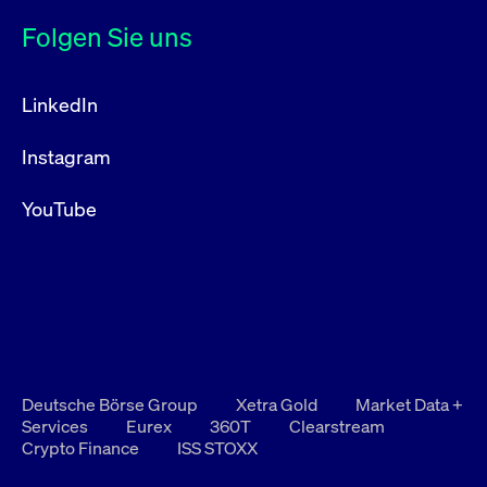
Folgen Sie uns
LinkedIn
Instagram
YouTube
Deutsche Börse Group
Xetra Gold
Market Data +
Services
Eurex
360T
Clearstream
Crypto Finance
ISS STOXX