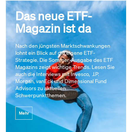
Das neue ETF-
Magazin ist da
Nach den jüngsten Marktschwankungen
lohnt ein Blick auf die eigene ETF-
Strategie. Die Sommer-Ausgabe des ETF
Magazins zeigt wichtige Trends. Lesen Sie
auch die Interviews mit Invesco, J.P.
Morgan, vanEck und Dimensional Fund
Advisors zu aktuellen
Schwerpunktthemen.
Mehr