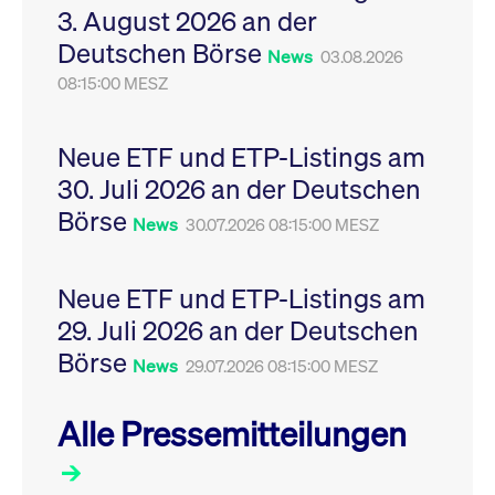
3. August 2026 an der
Leistung der Website
VISITOR_PRIVACY_METADATA
YouTube
6
Dieses Cookie dient 
zu messen. Es handelt
.youtube.com
Monate
Speicherung der
Deutschen Börse
sich um ein Muster-
Einwilligungs- und
News
03.08.2026
Cookie, bei dem auf
Datenschutzbestim
das Präfix _pk_ses
08:15:00 MESZ
des Nutzers für ihre
eine kurze Reihe von
Interaktion mit der W
Zahlen und
Es erfasst Daten über
Buchstaben folgt, bei
Einwilligung des Bes
der es sich vermutlich
in Bezug auf verschi
Neue ETF und ETP-Listings am
um einen
Datenschutzrichtlini
Referenzcode für die
-einstellungen, um
30. Juli 2026 an der Deutschen
Domain handelt, die
sicherzustellen, dass 
das Cookie setzt.
Präferenzen in zukünf
Börse
News
30.07.2026 08:15:00 MESZ
Sitzungen geehrt wer
Neue ETF und ETP-Listings am
29. Juli 2026 an der Deutschen
Börse
News
29.07.2026 08:15:00 MESZ
Alle Pressemitteilungen