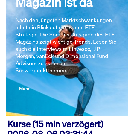
Magazin ist da
Nach den jüngsten Marktschwankungen
lohnt ein Blick auf die eigene ETF-
Strategie. Die Sommer-Ausgabe des ETF
Magazins zeigt wichtige Trends. Lesen Sie
auch die Interviews mit Invesco, J.P.
Morgan, vanEck und Dimensional Fund
Advisors zu aktuellen
Schwerpunktthemen.
Mehr
Kurse (15 min verzögert)