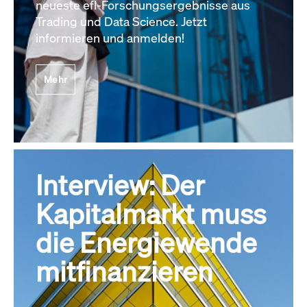
neueste efl-Forschungsergebnisse aus
Trading und Data Science. Jetzt
informieren und anmelden!
Mehr
Interview: Der
Kapitalmarkt muss
die Energiewende
mitfinanzieren