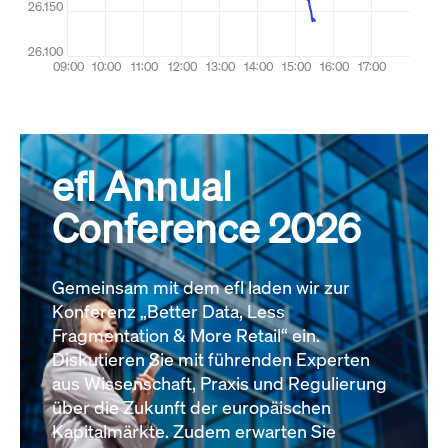
efl Annual
Conference 2026
Gemeinsam mit dem efl laden wir zur
Konferenz „Better Data, Less
Fragmentation & More Retail“ ein.
Diskutieren Sie mit führenden Experten
aus Wissenschaft, Praxis und Regulierung
über die Zukunft der europäischen
Kapitalmärkte. Zudem erwarten Sie