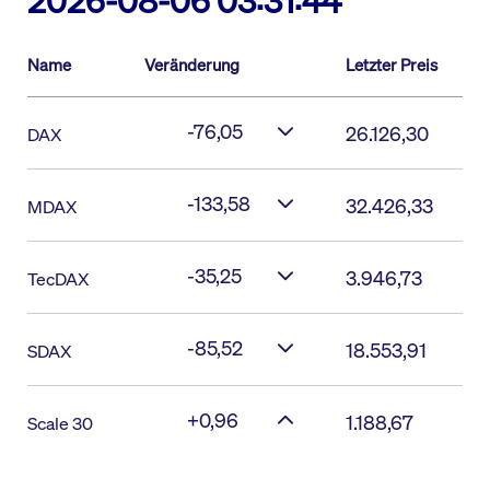
2026-08-06 03:31:44
Name
Veränderung
Letzter Preis
-76,05
26.126,30
DAX
-133,58
32.426,33
MDAX
-35,25
3.946,73
TecDAX
-85,52
18.553,91
SDAX
+0,96
1.188,67
Scale 30