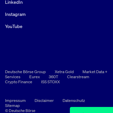
LinkedIn
Instagram
YouTube
Deutsche Börse Group
Xetra Gold
Market Data +
Services
Eurex
360T
Clearstream
Crypto Finance
ISS STOXX
Impressum
Disclaimer
Datenschutz
Sitemap
© Deutsche Börse