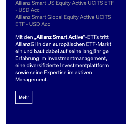
um d
Allianz Smart US Equity Active UCITS ETF
anzu
- USD Acc
ApplicationGatewayAffinityCORS
www.cashmarket.deutsche-
Session
Dies
Allianz Smart Global Equity Active UCITS
boerse.com
Ver
Last
ETF - USD Acc
um s
Clie
glei
Mit den „
Allianz Smart Active
“-ETFs tritt
Brow
werd
AllianzGI in den europäischen ETF-Markt
Benu
ein und baut dabei auf seine langjährige
die 
effe
Erfahrung im Investmentmanagement,
Ress
verb
eine diversifizierte Investmentplattform
unte
(Cro
sowie seine Expertise im aktiven
Shar
Management.
Bear
in v
Bere
Mehr
Gültig
Name
Anbieter / Domain
Beschreibung
Anbieter /
bis
Gültig
Name
Beschreibung
Domain
bis
_pk_id.7.931a
www.cashmarket.deutsche-
1 Jahr
Dieser Cookie-Name
boerse.com
ist mit der Open-