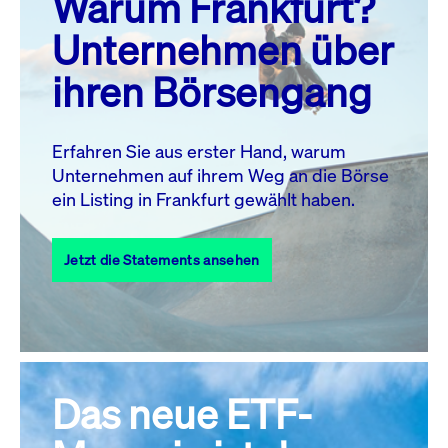
Warum Frankfurt?
MO.
DI.
MI.
DO.
FR.
SA.
SO.
Unternehmen über
1
2
ihren Börsengang
3
4
5
7
8
9
6
10
11
12
13
14
15
16
Erfahren Sie aus erster Hand, warum
Unternehmen auf ihrem Weg an die Börse
17
18
19
20
21
22
23
ein Listing in Frankfurt gewählt haben.
24
25
27
28
29
30
26
Jetzt die Statements ansehen
31
Alle Events
Das neue ETF-