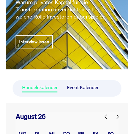
Warum privates Kapital für die
Transformation unverzichtbar ist und
welche Rolle Investoren dabei spielen.
Interview lesen
Handelskalender
Event-Kalender
August 26
prev
next
MO.
DI.
MI.
DO.
FR.
SA.
SO.