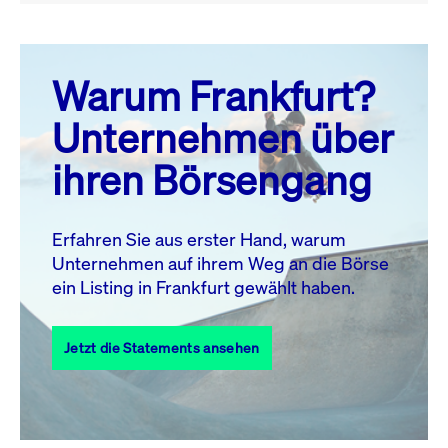
August 26
prev
next
Warum Frankfurt?
MO.
DI.
MI.
DO.
FR.
SA.
SO.
Unternehmen über
1
2
ihren Börsengang
3
4
5
6
8
9
7
10
11
12
13
14
15
16
Erfahren Sie aus erster Hand, warum
Unternehmen auf ihrem Weg an die Börse
17
18
19
20
21
22
23
ein Listing in Frankfurt gewählt haben.
24
25
27
28
29
30
26
Jetzt die Statements ansehen
31
Alle Events