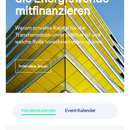
mitfinanzieren
Warum privates Kapital für die
Transformation unverzichtbar ist und
welche Rolle Investoren dabei spielen.
Interview lesen
Handelskalender
Event-Kalender