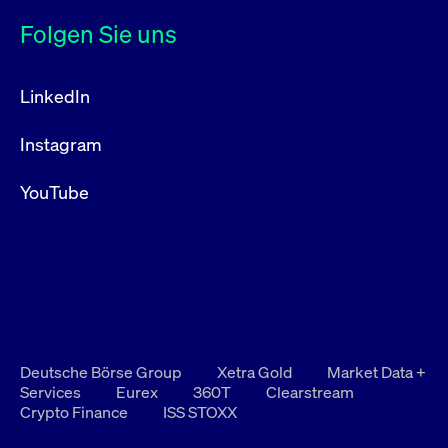
Folgen Sie uns
LinkedIn
Instagram
YouTube
Deutsche Börse Group
Xetra Gold
Market Data +
Services
Eurex
360T
Clearstream
Crypto Finance
ISS STOXX