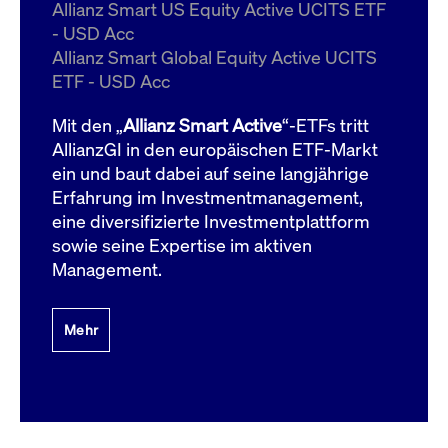
um d
Allianz Smart US Equity Active UCITS ETF
anzu
- USD Acc
ApplicationGatewayAffinityCORS
www.cashmarket.deutsche-
Session
Dies
Allianz Smart Global Equity Active UCITS
boerse.com
Ver
Last
ETF - USD Acc
um s
Clie
glei
Mit den „
Allianz Smart Active
“-ETFs tritt
Brow
werd
AllianzGI in den europäischen ETF-Markt
Benu
ein und baut dabei auf seine langjährige
die 
effe
Erfahrung im Investmentmanagement,
Ress
verb
eine diversifizierte Investmentplattform
unte
(Cro
sowie seine Expertise im aktiven
Shar
Management.
Bear
in v
Bere
Mehr
Gültig
Name
Anbieter / Domain
Beschreibung
Anbieter /
bis
Gültig
Name
Beschreibung
Domain
bis
_pk_id.7.931a
www.cashmarket.deutsche-
1 Jahr
Dieser Cookie-Name
boerse.com
ist mit der Open-