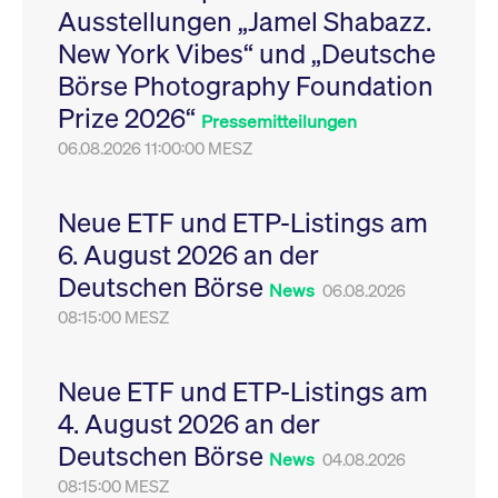
Ausstellungen „Jamel Shabazz.
Leistung der Website
VISITOR_PRIVACY_METADATA
YouTube
6
Dieses Cookie dient 
zu messen. Es handelt
.youtube.com
Monate
Speicherung der
New York Vibes“ und „Deutsche
sich um ein Muster-
Einwilligungs- und
Cookie, bei dem auf
Datenschutzbestim
Börse Photography Foundation
das Präfix _pk_ses
des Nutzers für ihre
eine kurze Reihe von
Interaktion mit der W
Prize 2026“
Zahlen und
Es erfasst Daten über
Pressemitteilungen
Buchstaben folgt, bei
Einwilligung des Bes
der es sich vermutlich
06.08.2026 11:00:00 MESZ
in Bezug auf verschi
um einen
Datenschutzrichtlini
Referenzcode für die
-einstellungen, um
Domain handelt, die
sicherzustellen, dass 
das Cookie setzt.
Präferenzen in zukünf
Neue ETF und ETP-Listings am
Sitzungen geehrt wer
6. August 2026 an der
Deutschen Börse
News
06.08.2026
08:15:00 MESZ
Neue ETF und ETP-Listings am
4. August 2026 an der
Deutschen Börse
News
04.08.2026
08:15:00 MESZ