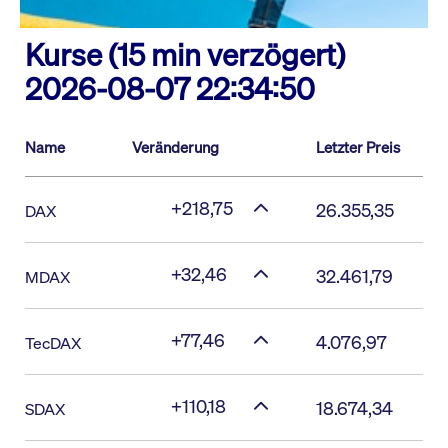
Kurse (15 min verzögert)
2026-08-07 22:34:50
Name
Veränderung
Letzter Preis
+218,75
26.355,35
DAX
+32,46
32.461,79
MDAX
+77,46
4.076,97
TecDAX
+110,18
18.674,34
SDAX