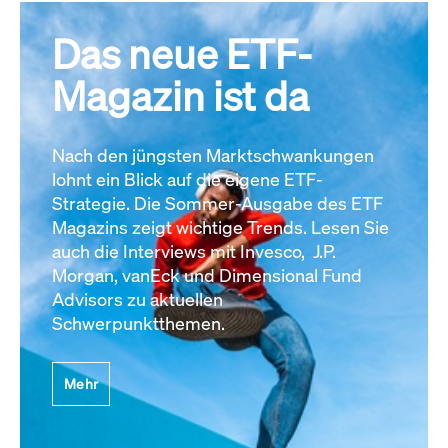
Das neue ETF-
Magazin ist da
Nach den jüngsten Marktschwankungen
lohnt ein Blick auf die eigene ETF-
Strategie. Die Sommer-Ausgabe des ETF
Magazins zeigt wichtige Trends. Lesen Sie
auch die Interviews mit Invesco, J.P.
Morgan, vanEck und Dimensional Fund
Advisors zu aktuellen
Schwerpunktthemen.
Mehr