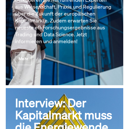
aus Wissenschaft, Praxis und Regulierung
über die Zukunft der europäischen
Kapitalmärkte. Zudem erwarten Sie
neueste efl-Forschungsergebnisse aus
Trading und Data Science. Jetzt
informieren und anmelden!
Mehr
Interview: Der
Kapitalmarkt muss
die Energiewende