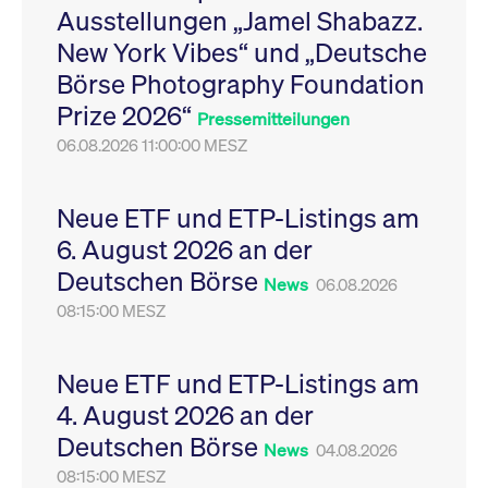
Ausstellungen „Jamel Shabazz.
Leistung der Website
VISITOR_PRIVACY_METADATA
YouTube
6
Dieses Cookie dient 
zu messen. Es handelt
.youtube.com
Monate
Speicherung der
New York Vibes“ und „Deutsche
sich um ein Muster-
Einwilligungs- und
Cookie, bei dem auf
Datenschutzbestim
Börse Photography Foundation
das Präfix _pk_ses
des Nutzers für ihre
eine kurze Reihe von
Interaktion mit der W
Prize 2026“
Zahlen und
Es erfasst Daten über
Pressemitteilungen
Buchstaben folgt, bei
Einwilligung des Bes
der es sich vermutlich
06.08.2026 11:00:00 MESZ
in Bezug auf verschi
um einen
Datenschutzrichtlini
Referenzcode für die
-einstellungen, um
Domain handelt, die
sicherzustellen, dass 
das Cookie setzt.
Präferenzen in zukünf
Neue ETF und ETP-Listings am
Sitzungen geehrt wer
6. August 2026 an der
Deutschen Börse
News
06.08.2026
08:15:00 MESZ
Neue ETF und ETP-Listings am
4. August 2026 an der
Deutschen Börse
News
04.08.2026
08:15:00 MESZ