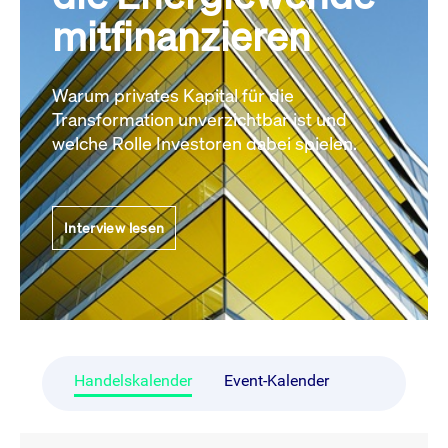
mitfinanzieren
Warum privates Kapital für die
Transformation unverzichtbar ist und
welche Rolle Investoren dabei spielen.
Interview lesen
Handelskalender
Event-Kalender