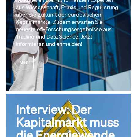
aus Wissenschaft, Praxis und Regulierung
über die Zukunft der europäischen
Kapitalmärkte. Zudem erwarten Sie
neueste efl-Forschungsergebnisse aus
Trading und Data Science. Jetzt
informieren und anmelden!
Mehr
Interview: Der
Kapitalmarkt muss
die Energiewende