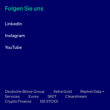
Folgen Sie uns
LinkedIn
Instagram
YouTube
Deutsche Börse Group
Xetra Gold
Market Data +
Services
Eurex
360T
Clearstream
Crypto Finance
ISS STOXX