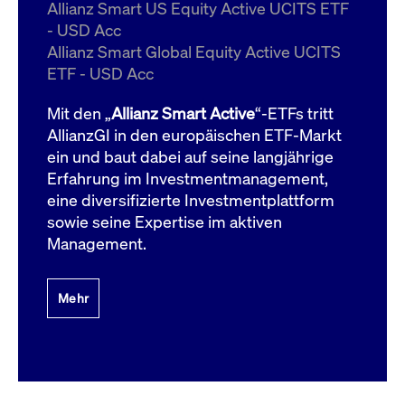
um d
Allianz Smart US Equity Active UCITS ETF
anzu
- USD Acc
ApplicationGatewayAffinityCORS
www.cashmarket.deutsche-
Session
Dies
Allianz Smart Global Equity Active UCITS
boerse.com
Ver
Last
ETF - USD Acc
um s
Clie
glei
Mit den „
Allianz Smart Active
“-ETFs tritt
Brow
werd
AllianzGI in den europäischen ETF-Markt
Benu
ein und baut dabei auf seine langjährige
die 
effe
Erfahrung im Investmentmanagement,
Ress
verb
eine diversifizierte Investmentplattform
unte
(Cro
sowie seine Expertise im aktiven
Shar
Management.
Bear
in v
Bere
Mehr
Gültig
Name
Anbieter / Domain
Beschreibung
Anbieter /
bis
Gültig
Name
Beschreibung
Domain
bis
_pk_id.7.931a
www.cashmarket.deutsche-
1 Jahr
Dieser Cookie-Name
boerse.com
ist mit der Open-