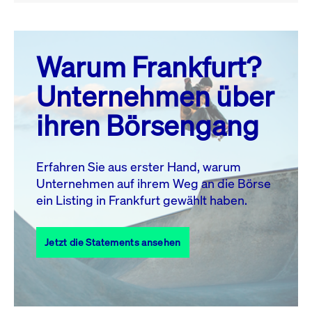
August 26
prev
next
Warum Frankfurt?
MO.
DI.
MI.
DO.
FR.
SA.
SO.
Unternehmen über
1
2
ihren Börsengang
3
4
5
6
7
8
9
10
11
12
13
14
15
16
Erfahren Sie aus erster Hand, warum
Unternehmen auf ihrem Weg an die Börse
17
18
19
20
21
22
23
ein Listing in Frankfurt gewählt haben.
24
25
27
28
29
30
26
Jetzt die Statements ansehen
31
Alle Events