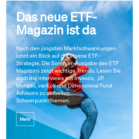
Das neue ETF-
Magazin ist da
Nach den jüngsten Marktschwankungen
lohnt ein Blick auf die eigene ETF-
Strategie. Die Sommer-Ausgabe des ETF
Magazins zeigt wichtige Trends. Lesen Sie
auch die Interviews mit Invesco, J.P.
Morgan, vanEck und Dimensional Fund
Advisors zu aktuellen
Schwerpunktthemen.
Mehr