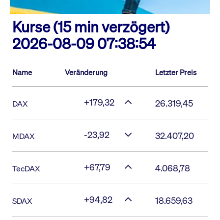
Kurse (15 min verzögert)
2026-08-09 07:38:54
Name
Veränderung
Letzter Preis
+179,32
26.319,45
DAX
-23,92
32.407,20
MDAX
+67,79
4.068,78
TecDAX
+94,82
18.659,63
SDAX