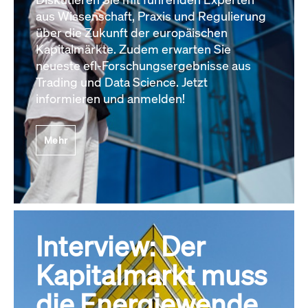
aus Wissenschaft, Praxis und Regulierung
über die Zukunft der europäischen
Kapitalmärkte. Zudem erwarten Sie
neueste efl-Forschungsergebnisse aus
Trading und Data Science. Jetzt
informieren und anmelden!
Mehr
Interview: Der
Kapitalmarkt muss
die Energiewende