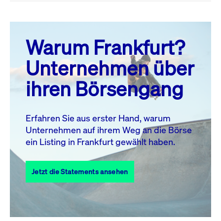
August 26
prev
next
Warum Frankfurt?
MO.
DI.
MI.
DO.
FR.
SA.
SO.
Unternehmen über
1
2
ihren Börsengang
3
4
5
6
7
9
8
10
11
12
13
14
15
16
Erfahren Sie aus erster Hand, warum
Unternehmen auf ihrem Weg an die Börse
17
18
19
20
21
22
23
ein Listing in Frankfurt gewählt haben.
24
25
27
28
29
30
26
Jetzt die Statements ansehen
31
Alle Events