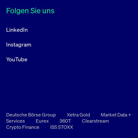
Folgen Sie uns
LinkedIn
Instagram
YouTube
Deutsche Börse Group
Xetra Gold
Market Data +
Services
Eurex
360T
Clearstream
Crypto Finance
ISS STOXX