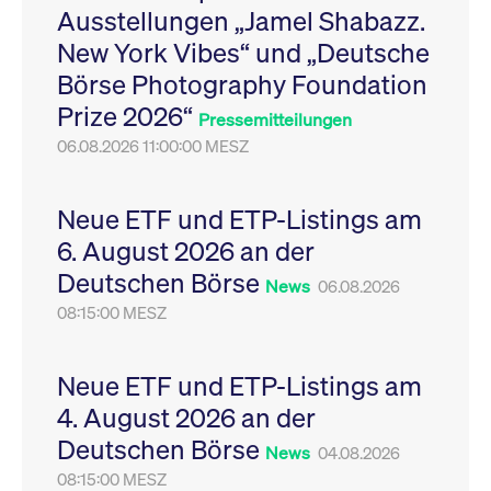
Ausstellungen „Jamel Shabazz.
Leistung der Website
VISITOR_PRIVACY_METADATA
YouTube
6
Dieses Cookie dient 
zu messen. Es handelt
.youtube.com
Monate
Speicherung der
New York Vibes“ und „Deutsche
sich um ein Muster-
Einwilligungs- und
Cookie, bei dem auf
Datenschutzbestim
Börse Photography Foundation
das Präfix _pk_ses
des Nutzers für ihre
eine kurze Reihe von
Interaktion mit der W
Prize 2026“
Zahlen und
Es erfasst Daten über
Pressemitteilungen
Buchstaben folgt, bei
Einwilligung des Bes
der es sich vermutlich
06.08.2026 11:00:00 MESZ
in Bezug auf verschi
um einen
Datenschutzrichtlini
Referenzcode für die
-einstellungen, um
Domain handelt, die
sicherzustellen, dass 
das Cookie setzt.
Präferenzen in zukünf
Neue ETF und ETP-Listings am
Sitzungen geehrt wer
6. August 2026 an der
Deutschen Börse
News
06.08.2026
08:15:00 MESZ
Neue ETF und ETP-Listings am
4. August 2026 an der
Deutschen Börse
News
04.08.2026
08:15:00 MESZ