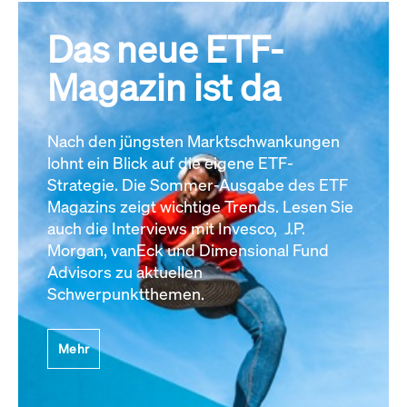
Das neue ETF-
Magazin ist da
Nach den jüngsten Marktschwankungen
lohnt ein Blick auf die eigene ETF-
Strategie. Die Sommer-Ausgabe des ETF
Magazins zeigt wichtige Trends. Lesen Sie
auch die Interviews mit Invesco, J.P.
Morgan, vanEck und Dimensional Fund
Advisors zu aktuellen
Schwerpunktthemen.
Mehr