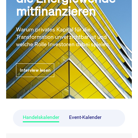
mitfinanzieren
Warum privates Kapital für die
Transformation unverzichtbar ist und
welche Rolle Investoren dabei spielen.
Interview lesen
Handelskalender
Event-Kalender