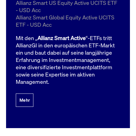
um d
Allianz Smart US Equity Active UCITS ETF
anzu
- USD Acc
ApplicationGatewayAffinityCORS
www.cashmarket.deutsche-
Session
Dies
Allianz Smart Global Equity Active UCITS
boerse.com
Ver
Last
ETF - USD Acc
um s
Clie
glei
Mit den „
Allianz Smart Active
“-ETFs tritt
Brow
werd
AllianzGI in den europäischen ETF-Markt
Benu
ein und baut dabei auf seine langjährige
die 
effe
Erfahrung im Investmentmanagement,
Ress
verb
eine diversifizierte Investmentplattform
unte
(Cro
sowie seine Expertise im aktiven
Shar
Management.
Bear
in v
Bere
Mehr
Gültig
Name
Anbieter / Domain
Beschreibung
Anbieter /
bis
Gültig
Name
Beschreibung
Domain
bis
_pk_id.7.931a
www.cashmarket.deutsche-
1 Jahr
Dieser Cookie-Name
boerse.com
ist mit der Open-