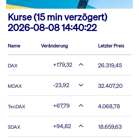
Kurse (15 min verzögert)
2026-08-08 14:40:22
Name
Veränderung
Letzter Preis
+179,32
26.319,45
DAX
-23,92
32.407,20
MDAX
+67,79
4.068,78
TecDAX
+94,82
18.659,63
SDAX