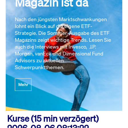
Magazin ist da
Nach den jüngsten Marktschwankungen
lohnt ein Blick auf die eigene ETF-
Strategie. Die Sommer-Ausgabe des ETF
Magazins zeigt wichtige Trends. Lesen Sie
auch die Interviews mit Invesco, J.P.
Morgan, vanEck und Dimensional Fund
Advisors zu aktuellen
Schwerpunktthemen.
Mehr
Kurse (15 min verzögert)