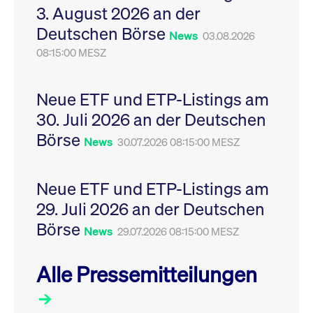
3. August 2026 an der
Leistung der Website
VISITOR_PRIVACY_METADATA
YouTube
6
Dieses Cookie dient 
zu messen. Es handelt
.youtube.com
Monate
Speicherung der
Deutschen Börse
sich um ein Muster-
Einwilligungs- und
News
03.08.2026
Cookie, bei dem auf
Datenschutzbestim
das Präfix _pk_ses
08:15:00 MESZ
des Nutzers für ihre
eine kurze Reihe von
Interaktion mit der W
Zahlen und
Es erfasst Daten über
Buchstaben folgt, bei
Einwilligung des Bes
der es sich vermutlich
in Bezug auf verschi
Neue ETF und ETP-Listings am
um einen
Datenschutzrichtlini
Referenzcode für die
-einstellungen, um
30. Juli 2026 an der Deutschen
Domain handelt, die
sicherzustellen, dass 
das Cookie setzt.
Präferenzen in zukünf
Börse
News
30.07.2026 08:15:00 MESZ
Sitzungen geehrt wer
Neue ETF und ETP-Listings am
29. Juli 2026 an der Deutschen
Börse
News
29.07.2026 08:15:00 MESZ
Alle Pressemitteilungen