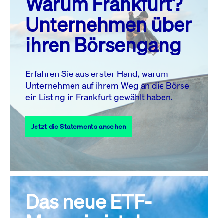
Warum Frankfurt?
MO.
DI.
MI.
DO.
FR.
SA.
SO.
Unternehmen über
1
2
ihren Börsengang
3
4
5
7
8
9
6
10
11
12
13
14
15
16
Erfahren Sie aus erster Hand, warum
Unternehmen auf ihrem Weg an die Börse
17
18
19
20
21
22
23
ein Listing in Frankfurt gewählt haben.
24
25
27
28
29
30
26
Jetzt die Statements ansehen
31
Alle Events
Das neue ETF-