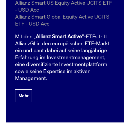
um d
Allianz Smart US Equity Active UCITS ETF
anzu
- USD Acc
ApplicationGatewayAffinityCORS
www.cashmarket.deutsche-
Session
Dies
Allianz Smart Global Equity Active UCITS
boerse.com
Ver
Last
ETF - USD Acc
um s
Clie
glei
Mit den „
Allianz Smart Active
“-ETFs tritt
Brow
werd
AllianzGI in den europäischen ETF-Markt
Benu
ein und baut dabei auf seine langjährige
die 
effe
Erfahrung im Investmentmanagement,
Ress
verb
eine diversifizierte Investmentplattform
unte
(Cro
sowie seine Expertise im aktiven
Shar
Management.
Bear
in v
Bere
Mehr
Gültig
Name
Anbieter / Domain
Beschreibung
Anbieter /
bis
Gültig
Name
Beschreibung
Domain
bis
_pk_id.7.931a
www.cashmarket.deutsche-
1 Jahr
Dieser Cookie-Name
boerse.com
ist mit der Open-