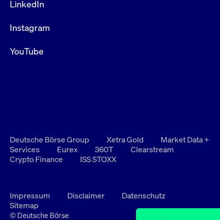
LinkedIn
Instagram
YouTube
Deutsche Börse Group
Xetra Gold
Market Data +
Services
Eurex
360T
Clearstream
Crypto Finance
ISS STOXX
Impressum
Disclaimer
Datenschutz
Sitemap
© Deutsche Börse