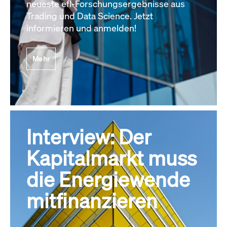
neueste efl-Forschungsergebnisse aus
Trading und Data Science. Jetzt
informieren und anmelden!
Mehr
Interview: Der
Kapitalmarkt muss
die Energiewende
mitfinanzieren