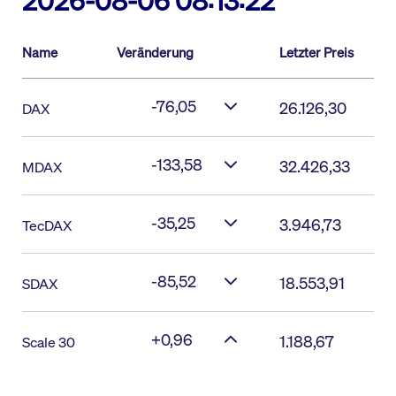
2026-08-06 08:13:22
Name
Veränderung
Letzter Preis
-76,05
26.126,30
DAX
-133,58
32.426,33
MDAX
-35,25
3.946,73
TecDAX
-85,52
18.553,91
SDAX
+0,96
1.188,67
Scale 30