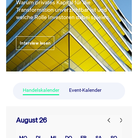
Warum privates Kapital für die
Transformation unverzichtbar ist und
welche Rolle Investoren dabei spielen.
Interview lesen
Handelskalender
Event-Kalender
August 26
prev
next
MO.
DI.
MI.
DO.
FR.
SA.
SO.