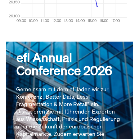
efl Annual
Conference 2026
Gemeinsam mit dem efl laden wir zur
Konferenz „Better Data, Less
Fragmentation & More Retail“ ein.
Diskutieren Sie mit führenden Experten
aus Wissenschaft, Praxis und Regulierung
über die Zukunft der europäischen
Kapitalmärkte. Zudem erwarten Sie