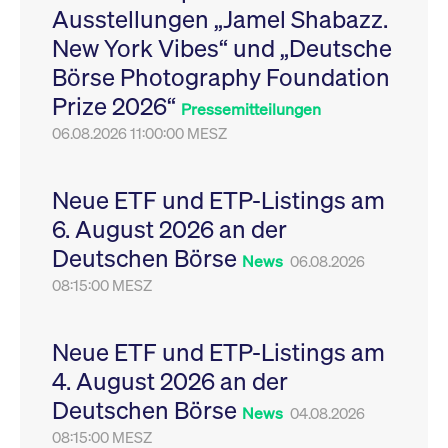
Ausstellungen „Jamel Shabazz.
Leistung der Website
VISITOR_PRIVACY_METADATA
YouTube
6
Dieses Cookie dient 
zu messen. Es handelt
.youtube.com
Monate
Speicherung der
New York Vibes“ und „Deutsche
sich um ein Muster-
Einwilligungs- und
Cookie, bei dem auf
Datenschutzbestim
Börse Photography Foundation
das Präfix _pk_ses
des Nutzers für ihre
eine kurze Reihe von
Interaktion mit der W
Prize 2026“
Zahlen und
Es erfasst Daten über
Pressemitteilungen
Buchstaben folgt, bei
Einwilligung des Bes
der es sich vermutlich
06.08.2026 11:00:00 MESZ
in Bezug auf verschi
um einen
Datenschutzrichtlini
Referenzcode für die
-einstellungen, um
Domain handelt, die
sicherzustellen, dass 
das Cookie setzt.
Präferenzen in zukünf
Neue ETF und ETP-Listings am
Sitzungen geehrt wer
6. August 2026 an der
Deutschen Börse
News
06.08.2026
08:15:00 MESZ
Neue ETF und ETP-Listings am
4. August 2026 an der
Deutschen Börse
News
04.08.2026
08:15:00 MESZ