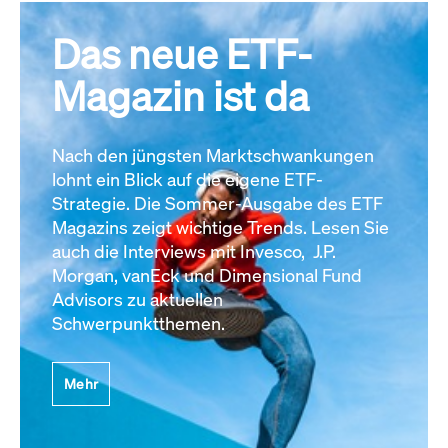
Das neue ETF-
Magazin ist da
Nach den jüngsten Marktschwankungen
lohnt ein Blick auf die eigene ETF-
Strategie. Die Sommer-Ausgabe des ETF
Magazins zeigt wichtige Trends. Lesen Sie
auch die Interviews mit Invesco, J.P.
Morgan, vanEck und Dimensional Fund
Advisors zu aktuellen
Schwerpunktthemen.
Mehr