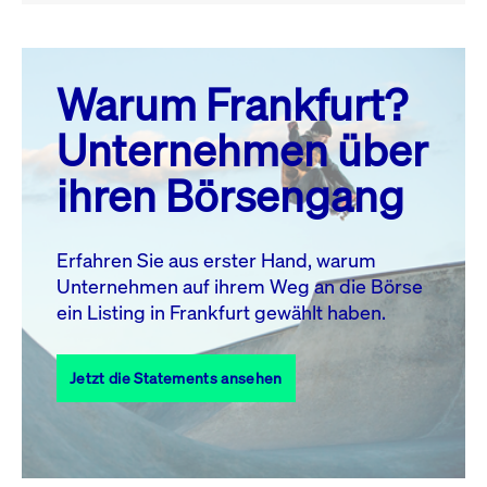
August 26
prev
next
Warum Frankfurt?
MO.
DI.
MI.
DO.
FR.
SA.
SO.
Unternehmen über
1
2
ihren Börsengang
3
4
5
6
8
9
7
10
11
12
13
14
15
16
Erfahren Sie aus erster Hand, warum
Unternehmen auf ihrem Weg an die Börse
17
18
19
20
21
22
23
ein Listing in Frankfurt gewählt haben.
24
25
27
28
29
30
26
Jetzt die Statements ansehen
31
Alle Events