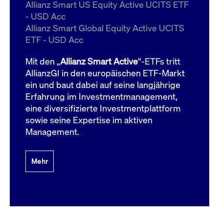
um d
Allianz Smart US Equity Active UCITS ETF
anzu
- USD Acc
ApplicationGatewayAffinityCORS
www.cashmarket.deutsche-
Session
Dies
Allianz Smart Global Equity Active UCITS
boerse.com
Ver
Last
ETF - USD Acc
um s
Clie
glei
Mit den „
Allianz Smart Active
“-ETFs tritt
Brow
werd
AllianzGI in den europäischen ETF-Markt
Benu
ein und baut dabei auf seine langjährige
die 
effe
Erfahrung im Investmentmanagement,
Ress
verb
eine diversifizierte Investmentplattform
unte
(Cro
sowie seine Expertise im aktiven
Shar
Management.
Bear
in v
Bere
Mehr
Gültig
Name
Anbieter / Domain
Beschreibung
Anbieter /
bis
Gültig
Name
Beschreibung
Domain
bis
_pk_id.7.931a
www.cashmarket.deutsche-
1 Jahr
Dieser Cookie-Name
boerse.com
ist mit der Open-