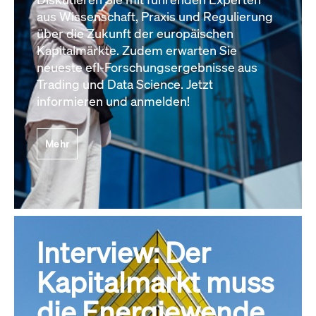
aus Wissenschaft, Praxis und Regulierung
über die Zukunft der europäischen
Kapitalmärkte. Zudem erwarten Sie
neueste efl-Forschungsergebnisse aus
Trading und Data Science. Jetzt
informieren und anmelden!
Mehr
Interview: Der
Kapitalmarkt muss
die Energiewende