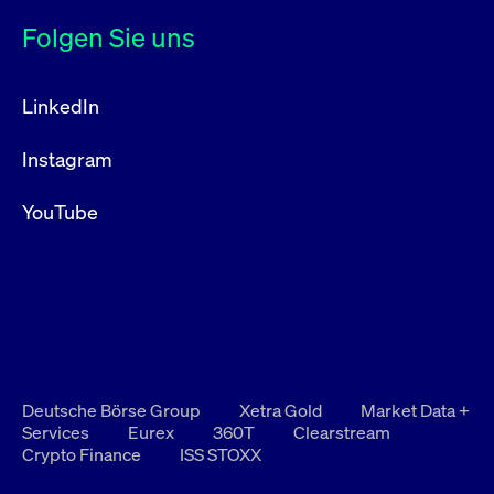
Folgen Sie uns
LinkedIn
Instagram
YouTube
Deutsche Börse Group
Xetra Gold
Market Data +
Services
Eurex
360T
Clearstream
Crypto Finance
ISS STOXX