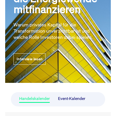
mitfinanzieren
Warum privates Kapital für die
Transformation unverzichtbar ist und
welche Rolle Investoren dabei spielen.
Interview lesen
Handelskalender
Event-Kalender