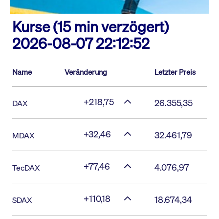
Kurse (15 min verzögert)
2026-08-07 22:12:52
Name
Veränderung
Letzter Preis
+218,75
26.355,35
DAX
+32,46
32.461,79
MDAX
+77,46
4.076,97
TecDAX
+110,18
18.674,34
SDAX