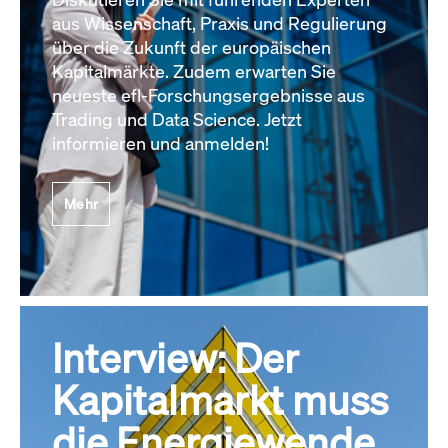
aus Wissenschaft, Praxis und Regulierung
über die Zukunft der europäischen
Kapitalmärkte. Zudem erwarten Sie
neueste efl-Forschungsergebnisse aus
Trading und Data Science. Jetzt
informieren und anmelden!
Mehr
Interview: Der
Kapitalmarkt muss
die Energiewende