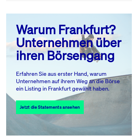
August 26
prev
next
Warum Frankfurt?
MO.
DI.
MI.
DO.
FR.
SA.
SO.
Unternehmen über
1
2
ihren Börsengang
3
4
5
6
8
9
7
10
11
12
13
14
15
16
Erfahren Sie aus erster Hand, warum
Unternehmen auf ihrem Weg an die Börse
17
18
19
20
21
22
23
ein Listing in Frankfurt gewählt haben.
24
25
27
28
29
30
26
Jetzt die Statements ansehen
31
Alle Events