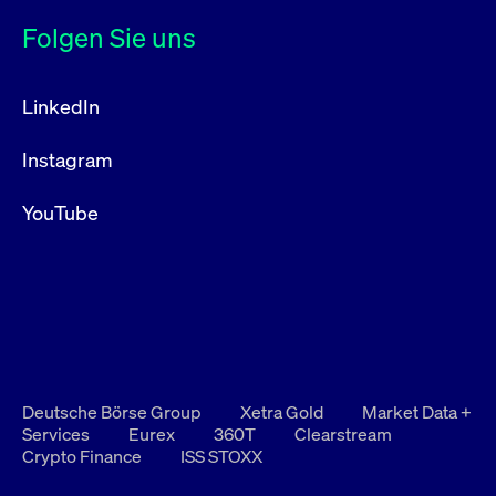
Folgen Sie uns
LinkedIn
Instagram
YouTube
Deutsche Börse Group
Xetra Gold
Market Data +
Services
Eurex
360T
Clearstream
Crypto Finance
ISS STOXX