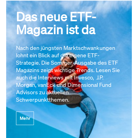
Das neue ETF-
Magazin ist da
Nach den jüngsten Marktschwankungen
lohnt ein Blick auf die eigene ETF-
Strategie. Die Sommer-Ausgabe des ETF
Magazins zeigt wichtige Trends. Lesen Sie
auch die Interviews mit Invesco, J.P.
Morgan, vanEck und Dimensional Fund
Advisors zu aktuellen
Schwerpunktthemen.
Mehr