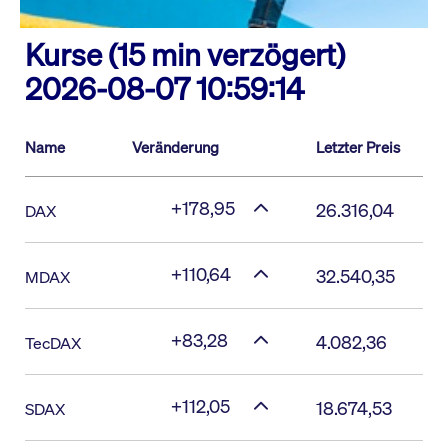
Kurse (15 min verzögert)
2026-08-07 10:59:14
Name
Veränderung
Letzter Preis
+178,95
26.316,04
DAX
+110,64
32.540,35
MDAX
+83,28
4.082,36
TecDAX
+112,05
18.674,53
SDAX