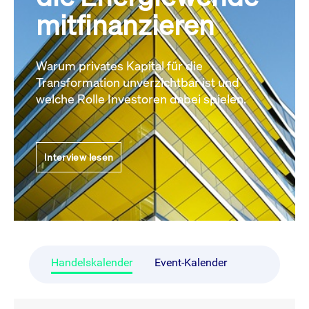
mitfinanzieren
Warum privates Kapital für die
Transformation unverzichtbar ist und
welche Rolle Investoren dabei spielen.
Interview lesen
Handelskalender
Event-Kalender