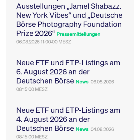
Ausstellungen „Jamel Shabazz.
Leistung der Website
VISITOR_PRIVACY_METADATA
YouTube
6
Dieses Cookie dient 
zu messen. Es handelt
.youtube.com
Monate
Speicherung der
New York Vibes“ und „Deutsche
sich um ein Muster-
Einwilligungs- und
Cookie, bei dem auf
Datenschutzbestim
Börse Photography Foundation
das Präfix _pk_ses
des Nutzers für ihre
eine kurze Reihe von
Interaktion mit der W
Prize 2026“
Zahlen und
Es erfasst Daten über
Pressemitteilungen
Buchstaben folgt, bei
Einwilligung des Bes
der es sich vermutlich
06.08.2026 11:00:00 MESZ
in Bezug auf verschi
um einen
Datenschutzrichtlini
Referenzcode für die
-einstellungen, um
Domain handelt, die
sicherzustellen, dass 
das Cookie setzt.
Präferenzen in zukünf
Neue ETF und ETP-Listings am
Sitzungen geehrt wer
6. August 2026 an der
Deutschen Börse
News
06.08.2026
08:15:00 MESZ
Neue ETF und ETP-Listings am
4. August 2026 an der
Deutschen Börse
News
04.08.2026
08:15:00 MESZ