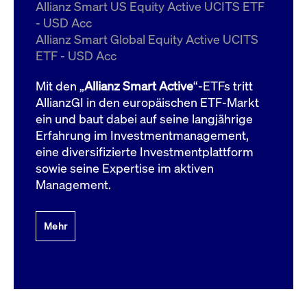
um d
Allianz Smart US Equity Active UCITS ETF
anzu
- USD Acc
ApplicationGatewayAffinityCORS
www.cashmarket.deutsche-
Session
Dies
Allianz Smart Global Equity Active UCITS
boerse.com
Ver
Last
ETF - USD Acc
um s
Clie
glei
Mit den „
Allianz Smart Active
“-ETFs tritt
Brow
werd
AllianzGI in den europäischen ETF-Markt
Benu
ein und baut dabei auf seine langjährige
die 
effe
Erfahrung im Investmentmanagement,
Ress
verb
eine diversifizierte Investmentplattform
unte
(Cro
sowie seine Expertise im aktiven
Shar
Management.
Bear
in v
Bere
Mehr
Gültig
Name
Anbieter / Domain
Beschreibung
Anbieter /
bis
Gültig
Name
Beschreibung
Domain
bis
_pk_id.7.931a
www.cashmarket.deutsche-
1 Jahr
Dieser Cookie-Name
boerse.com
ist mit der Open-