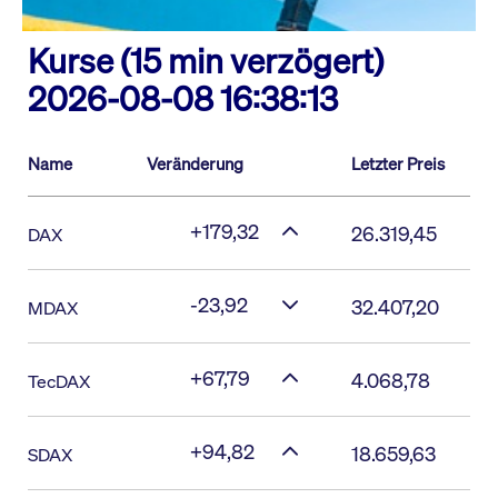
Kurse (15 min verzögert)
2026-08-08 16:38:13
Name
Veränderung
Letzter Preis
+179,32
26.319,45
DAX
-23,92
32.407,20
MDAX
+67,79
4.068,78
TecDAX
+94,82
18.659,63
SDAX