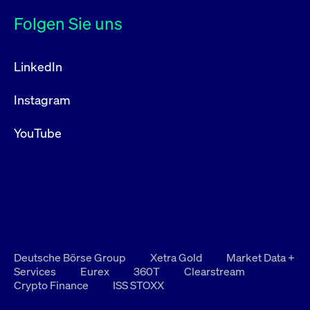
Folgen Sie uns
LinkedIn
Instagram
YouTube
Deutsche Börse Group
Xetra Gold
Market Data +
Services
Eurex
360T
Clearstream
Crypto Finance
ISS STOXX