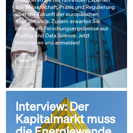
aus Wissenschaft, Praxis und Regulierung
über die Zukunft der europäischen
Kapitalmärkte. Zudem erwarten Sie
neueste efl-Forschungsergebnisse aus
Trading und Data Science. Jetzt
informieren und anmelden!
Mehr
Interview: Der
Kapitalmarkt muss
die Energiewende