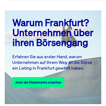
August 26
prev
next
Warum Frankfurt?
MO.
DI.
MI.
DO.
FR.
SA.
SO.
Unternehmen über
1
2
ihren Börsengang
3
4
5
6
7
9
8
10
11
12
13
14
15
16
Erfahren Sie aus erster Hand, warum
Unternehmen auf ihrem Weg an die Börse
17
18
19
20
21
22
23
ein Listing in Frankfurt gewählt haben.
24
25
27
28
29
30
26
Jetzt die Statements ansehen
31
Alle Events