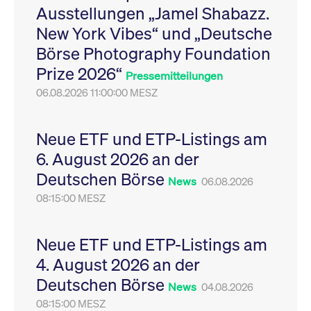
Ausstellungen „Jamel Shabazz.
Leistung der Website
VISITOR_PRIVACY_METADATA
YouTube
6
Dieses Cookie dient 
zu messen. Es handelt
.youtube.com
Monate
Speicherung der
New York Vibes“ und „Deutsche
sich um ein Muster-
Einwilligungs- und
Cookie, bei dem auf
Datenschutzbestim
Börse Photography Foundation
das Präfix _pk_ses
des Nutzers für ihre
eine kurze Reihe von
Interaktion mit der W
Prize 2026“
Zahlen und
Es erfasst Daten über
Pressemitteilungen
Buchstaben folgt, bei
Einwilligung des Bes
der es sich vermutlich
06.08.2026 11:00:00 MESZ
in Bezug auf verschi
um einen
Datenschutzrichtlini
Referenzcode für die
-einstellungen, um
Domain handelt, die
sicherzustellen, dass 
das Cookie setzt.
Präferenzen in zukünf
Neue ETF und ETP-Listings am
Sitzungen geehrt wer
6. August 2026 an der
Deutschen Börse
News
06.08.2026
08:15:00 MESZ
Neue ETF und ETP-Listings am
4. August 2026 an der
Deutschen Börse
News
04.08.2026
08:15:00 MESZ