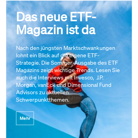
Das neue ETF-
Magazin ist da
Nach den jüngsten Marktschwankungen
lohnt ein Blick auf die eigene ETF-
Strategie. Die Sommer-Ausgabe des ETF
Magazins zeigt wichtige Trends. Lesen Sie
auch die Interviews mit Invesco, J.P.
Morgan, vanEck und Dimensional Fund
Advisors zu aktuellen
Schwerpunktthemen.
Mehr