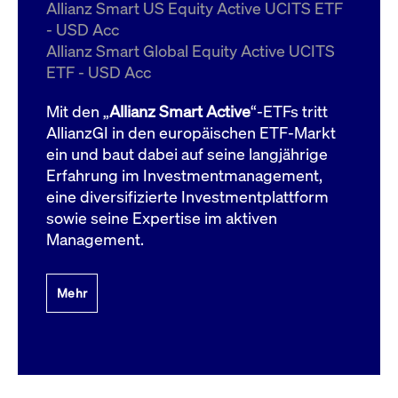
um d
Allianz Smart US Equity Active UCITS ETF
anzu
- USD Acc
ApplicationGatewayAffinityCORS
www.cashmarket.deutsche-
Session
Dies
Allianz Smart Global Equity Active UCITS
boerse.com
Ver
Last
ETF - USD Acc
um s
Clie
glei
Mit den „
Allianz Smart Active
“-ETFs tritt
Brow
werd
AllianzGI in den europäischen ETF-Markt
Benu
ein und baut dabei auf seine langjährige
die 
effe
Erfahrung im Investmentmanagement,
Ress
verb
eine diversifizierte Investmentplattform
unte
(Cro
sowie seine Expertise im aktiven
Shar
Management.
Bear
in v
Bere
Mehr
Gültig
Name
Anbieter / Domain
Beschreibung
Anbieter /
bis
Gültig
Name
Beschreibung
Domain
bis
_pk_id.7.931a
www.cashmarket.deutsche-
1 Jahr
Dieser Cookie-Name
boerse.com
ist mit der Open-