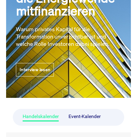
mitfinanzieren
Warum privates Kapital für die
Transformation unverzichtbar ist und
welche Rolle Investoren dabei spielen.
Interview lesen
Handelskalender
Event-Kalender