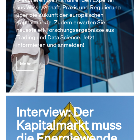
aus Wissenschaft, Praxis und Regulierung
über die Zukunft der europäischen
Kapitalmärkte. Zudem erwarten Sie
neueste efl-Forschungsergebnisse aus
Trading und Data Science. Jetzt
informieren und anmelden!
Mehr
Interview: Der
Kapitalmarkt muss
die Energiewende