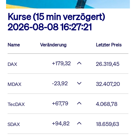
Kurse (15 min verzögert)
2026-08-08 16:27:21
Name
Veränderung
Letzter Preis
+179,32
26.319,45
DAX
-23,92
32.407,20
MDAX
+67,79
4.068,78
TecDAX
+94,82
18.659,63
SDAX