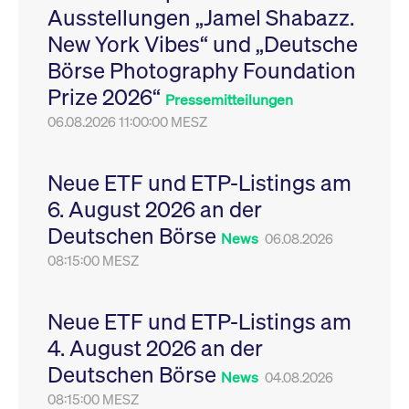
Ausstellungen „Jamel Shabazz.
Leistung der Website
VISITOR_PRIVACY_METADATA
YouTube
6
Dieses Cookie dient 
zu messen. Es handelt
.youtube.com
Monate
Speicherung der
New York Vibes“ und „Deutsche
sich um ein Muster-
Einwilligungs- und
Cookie, bei dem auf
Datenschutzbestim
Börse Photography Foundation
das Präfix _pk_ses
des Nutzers für ihre
eine kurze Reihe von
Interaktion mit der W
Prize 2026“
Zahlen und
Es erfasst Daten über
Pressemitteilungen
Buchstaben folgt, bei
Einwilligung des Bes
der es sich vermutlich
06.08.2026 11:00:00 MESZ
in Bezug auf verschi
um einen
Datenschutzrichtlini
Referenzcode für die
-einstellungen, um
Domain handelt, die
sicherzustellen, dass 
das Cookie setzt.
Präferenzen in zukünf
Neue ETF und ETP-Listings am
Sitzungen geehrt wer
6. August 2026 an der
Deutschen Börse
News
06.08.2026
08:15:00 MESZ
Neue ETF und ETP-Listings am
4. August 2026 an der
Deutschen Börse
News
04.08.2026
08:15:00 MESZ