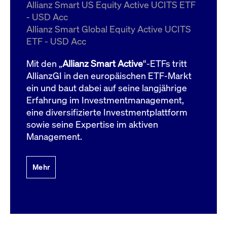
um d
Allianz Smart US Equity Active UCITS ETF
anzu
- USD Acc
ApplicationGatewayAffinityCORS
www.cashmarket.deutsche-
Session
Dies
Allianz Smart Global Equity Active UCITS
boerse.com
Ver
Last
ETF - USD Acc
um s
Clie
glei
Mit den „
Allianz Smart Active
“-ETFs tritt
Brow
werd
AllianzGI in den europäischen ETF-Markt
Benu
ein und baut dabei auf seine langjährige
die 
effe
Erfahrung im Investmentmanagement,
Ress
verb
eine diversifizierte Investmentplattform
unte
(Cro
sowie seine Expertise im aktiven
Shar
Management.
Bear
in v
Bere
Mehr
Gültig
Name
Anbieter / Domain
Beschreibung
Anbieter /
bis
Gültig
Name
Beschreibung
Domain
bis
_pk_id.7.931a
www.cashmarket.deutsche-
1 Jahr
Dieser Cookie-Name
boerse.com
ist mit der Open-