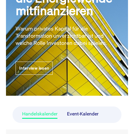
mitfinanzieren
Warum privates Kapital für die
Transformation unverzichtbar ist und
welche Rolle Investoren dabei spielen.
Interview lesen
Handelskalender
Event-Kalender