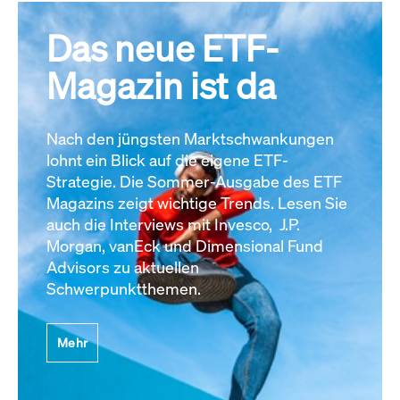
Das neue ETF-
Magazin ist da
Nach den jüngsten Marktschwankungen
lohnt ein Blick auf die eigene ETF-
Strategie. Die Sommer-Ausgabe des ETF
Magazins zeigt wichtige Trends. Lesen Sie
auch die Interviews mit Invesco, J.P.
Morgan, vanEck und Dimensional Fund
Advisors zu aktuellen
Schwerpunktthemen.
Mehr