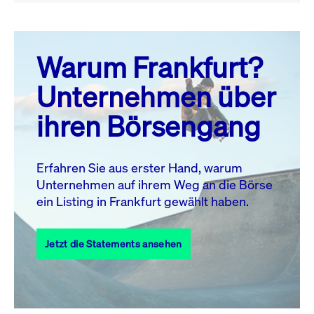
August 26
prev
next
Warum Frankfurt?
MO.
DI.
MI.
DO.
FR.
SA.
SO.
Unternehmen über
1
2
ihren Börsengang
3
4
5
6
7
9
8
10
11
12
13
14
15
16
Erfahren Sie aus erster Hand, warum
Unternehmen auf ihrem Weg an die Börse
17
18
19
20
21
22
23
ein Listing in Frankfurt gewählt haben.
24
25
27
28
29
30
26
Jetzt die Statements ansehen
31
Alle Events