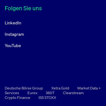
Folgen Sie uns
LinkedIn
Instagram
YouTube
Deutsche Börse Group
Xetra Gold
Market Data +
Services
Eurex
360T
Clearstream
Crypto Finance
ISS STOXX