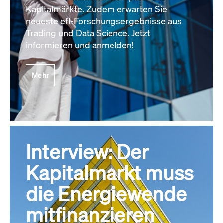
Kapitalmärkte. Zudem erwarten Sie
neueste efl-Forschungsergebnisse aus
Trading und Data Science. Jetzt
informieren und anmelden!
Mehr
Interview: Der
Kapitalmarkt muss
die Energiewende
mitfinanzieren