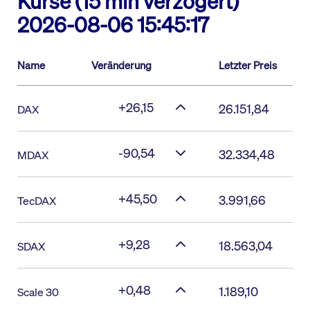
Kurse (15 min verzögert)
2026-08-06 15:45:17
Name
Veränderung
Letzter Preis
+26,15
26.151,84
DAX
-90,54
32.334,48
MDAX
+45,50
3.991,66
TecDAX
+9,28
18.563,04
SDAX
+0,48
1.189,10
Scale 30