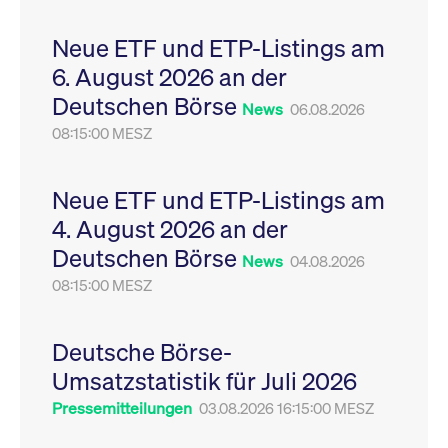
Leistung der Website
VISITOR_PRIVACY_METADATA
YouTube
6
Dieses Cookie dient 
zu messen. Es handelt
.youtube.com
Monate
Speicherung der
Neue ETF und ETP-Listings am
sich um ein Muster-
Einwilligungs- und
Cookie, bei dem auf
Datenschutzbestim
6. August 2026 an der
das Präfix _pk_ses
des Nutzers für ihre
eine kurze Reihe von
Interaktion mit der W
Deutschen Börse
Zahlen und
Es erfasst Daten über
News
06.08.2026
Buchstaben folgt, bei
Einwilligung des Bes
der es sich vermutlich
08:15:00 MESZ
in Bezug auf verschi
um einen
Datenschutzrichtlini
Referenzcode für die
-einstellungen, um
Domain handelt, die
sicherzustellen, dass 
das Cookie setzt.
Präferenzen in zukünf
Neue ETF und ETP-Listings am
Sitzungen geehrt wer
4. August 2026 an der
Deutschen Börse
News
04.08.2026
08:15:00 MESZ
Deutsche Börse-
Umsatzstatistik für Juli 2026
Pressemitteilungen
03.08.2026 16:15:00 MESZ