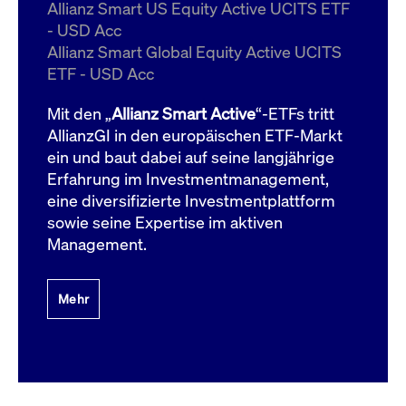
um d
Allianz Smart US Equity Active UCITS ETF
anzu
- USD Acc
ApplicationGatewayAffinityCORS
www.cashmarket.deutsche-
Session
Dies
Allianz Smart Global Equity Active UCITS
boerse.com
Ver
Last
ETF - USD Acc
um s
Clie
glei
Mit den „
Allianz Smart Active
“-ETFs tritt
Brow
werd
AllianzGI in den europäischen ETF-Markt
Benu
ein und baut dabei auf seine langjährige
die 
effe
Erfahrung im Investmentmanagement,
Ress
verb
eine diversifizierte Investmentplattform
unte
(Cro
sowie seine Expertise im aktiven
Shar
Management.
Bear
in v
Bere
Mehr
Gültig
Name
Anbieter / Domain
Beschreibung
Anbieter /
bis
Gültig
Name
Beschreibung
Domain
bis
_pk_id.7.931a
www.cashmarket.deutsche-
1 Jahr
Dieser Cookie-Name
boerse.com
ist mit der Open-