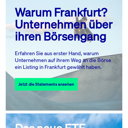
prev
next
Warum Frankfurt?
MO.
DI.
MI.
DO.
FR.
SA.
SO.
Unternehmen über
1
2
ihren Börsengang
3
4
5
7
8
9
6
10
11
12
13
14
15
16
Erfahren Sie aus erster Hand, warum
Unternehmen auf ihrem Weg an die Börse
17
18
19
20
21
22
23
ein Listing in Frankfurt gewählt haben.
24
25
27
28
29
30
26
Jetzt die Statements ansehen
31
Alle Events