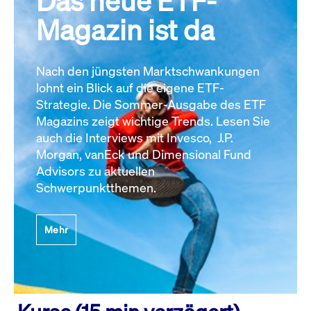
Das neue ETF-
Magazin ist da
Nach den jüngsten Marktschwankungen
lohnt ein Blick auf die eigene ETF-
Strategie. Die Sommer-Ausgabe des ETF
Magazins zeigt wichtige Trends. Lesen Sie
auch die Interviews mit Invesco, J.P.
Morgan, vanEck und Dimensional Fund
Advisors zu aktuellen
Schwerpunktthemen.
Mehr