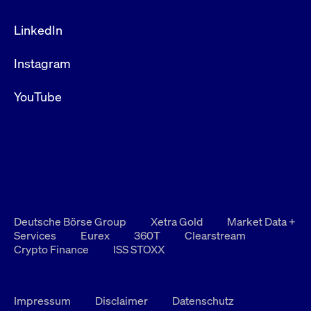
LinkedIn
Instagram
YouTube
Deutsche Börse Group
Xetra Gold
Market Data +
Services
Eurex
360T
Clearstream
Crypto Finance
ISS STOXX
Impressum
Disclaimer
Datenschutz