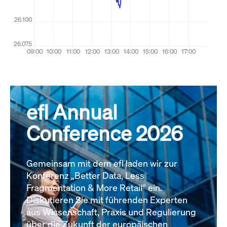
efl Annual
Conference 2026
Gemeinsam mit dem efl laden wir zur
Konferenz „Better Data, Less
Fragmentation & More Retail“ ein.
Diskutieren Sie mit führenden Experten
aus Wissenschaft, Praxis und Regulierung
über die Zukunft der europäischen