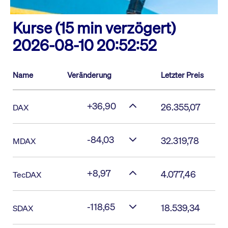
Kurse (15 min verzögert)
2026-08-10 20:52:52
Name
Veränderung
Letzter Preis
+36,90
26.355,07
DAX
-84,03
32.319,78
MDAX
+8,97
4.077,46
TecDAX
-118,65
18.539,34
SDAX