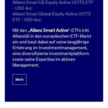
um d
Allianz Smart US Equity Active UCITS ETF
anzu
- USD Acc
ApplicationGatewayAffinityCORS
www.cashmarket.deutsche-
Session
Dies
Allianz Smart Global Equity Active UCITS
boerse.com
Ver
Last
ETF - USD Acc
um s
Clie
glei
Mit den „
Allianz Smart Active
“-ETFs tritt
Brow
werd
AllianzGI in den europäischen ETF-Markt
Benu
ein und baut dabei auf seine langjährige
die 
effe
Erfahrung im Investmentmanagement,
Ress
verb
eine diversifizierte Investmentplattform
unte
(Cro
sowie seine Expertise im aktiven
Shar
Management.
Bear
in v
Bere
Mehr
Gültig
Name
Anbieter / Domain
Beschreibung
Anbieter /
bis
Gültig
Name
Beschreibung
Domain
bis
_pk_id.7.931a
www.cashmarket.deutsche-
1 Jahr
Dieser Cookie-Name
boerse.com
ist mit der Open-