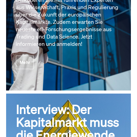
aus Wissenschaft, Praxis und Regulierung
über die Zukunft der europäischen
Kapitalmärkte. Zudem erwarten Sie
neueste efl-Forschungsergebnisse aus
Trading und Data Science. Jetzt
informieren und anmelden!
Mehr
Interview: Der
Kapitalmarkt muss
die Energiewende