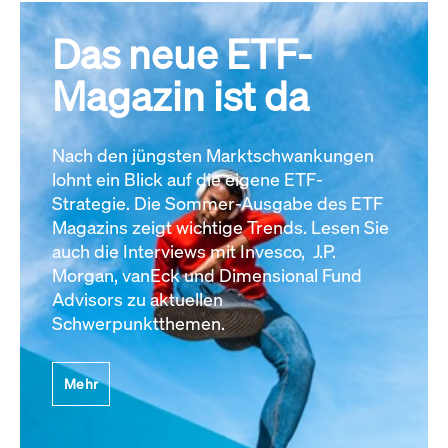
Das neue ETF-
Magazin ist da
Nach den jüngsten Marktschwankungen
lohnt ein Blick auf die eigene ETF-
Strategie. Die Sommer-Ausgabe des ETF
Magazins zeigt wichtige Trends. Lesen Sie
auch die Interviews mit Invesco, J.P.
Morgan, vanEck und Dimensional Fund
Advisors zu aktuellen
Schwerpunktthemen.
Mehr