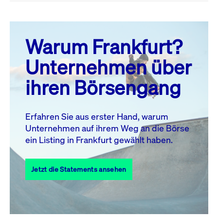
August 26
prev
next
Warum Frankfurt?
MO.
DI.
MI.
DO.
FR.
SA.
SO.
Unternehmen über
1
2
ihren Börsengang
3
4
5
6
7
8
9
11
12
13
14
15
16
10
Erfahren Sie aus erster Hand, warum
Unternehmen auf ihrem Weg an die Börse
17
18
19
20
21
22
23
ein Listing in Frankfurt gewählt haben.
24
25
27
28
29
30
26
Jetzt die Statements ansehen
31
Alle Events