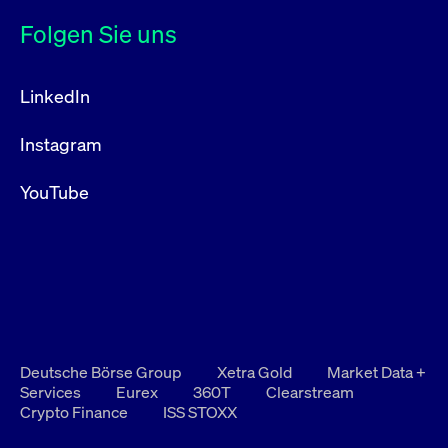
Folgen Sie uns
LinkedIn
Instagram
YouTube
Deutsche Börse Group
Xetra Gold
Market Data +
Services
Eurex
360T
Clearstream
Crypto Finance
ISS STOXX