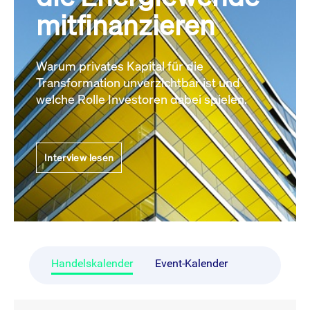
mitfinanzieren
Warum privates Kapital für die
Transformation unverzichtbar ist und
welche Rolle Investoren dabei spielen.
Interview lesen
Handelskalender
Event-Kalender