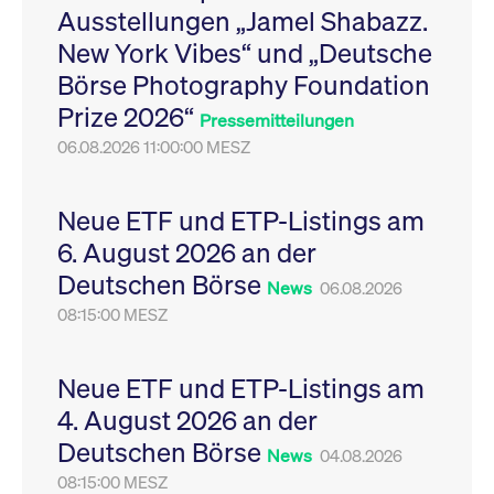
Ausstellungen „Jamel Shabazz.
Leistung der Website
VISITOR_PRIVACY_METADATA
YouTube
6
Dieses Cookie dient 
zu messen. Es handelt
.youtube.com
Monate
Speicherung der
New York Vibes“ und „Deutsche
sich um ein Muster-
Einwilligungs- und
Cookie, bei dem auf
Datenschutzbestim
Börse Photography Foundation
das Präfix _pk_ses
des Nutzers für ihre
eine kurze Reihe von
Interaktion mit der W
Prize 2026“
Zahlen und
Es erfasst Daten über
Pressemitteilungen
Buchstaben folgt, bei
Einwilligung des Bes
der es sich vermutlich
06.08.2026 11:00:00 MESZ
in Bezug auf verschi
um einen
Datenschutzrichtlini
Referenzcode für die
-einstellungen, um
Domain handelt, die
sicherzustellen, dass 
das Cookie setzt.
Präferenzen in zukünf
Neue ETF und ETP-Listings am
Sitzungen geehrt wer
6. August 2026 an der
Deutschen Börse
News
06.08.2026
08:15:00 MESZ
Neue ETF und ETP-Listings am
4. August 2026 an der
Deutschen Börse
News
04.08.2026
08:15:00 MESZ