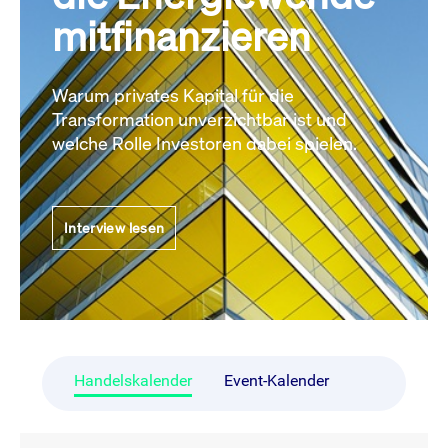
mitfinanzieren
Warum privates Kapital für die
Transformation unverzichtbar ist und
welche Rolle Investoren dabei spielen.
Interview lesen
Handelskalender
Event-Kalender