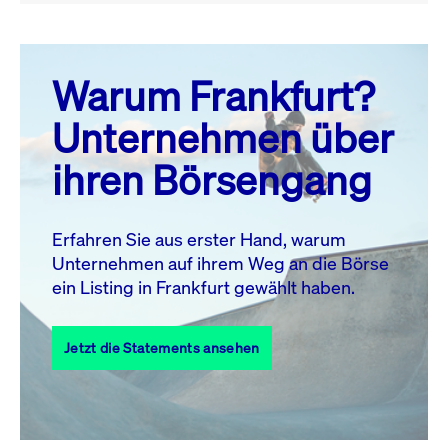
August 26
prev
next
Warum Frankfurt?
MO.
DI.
MI.
DO.
FR.
SA.
SO.
Unternehmen über
1
2
ihren Börsengang
3
4
5
6
7
8
9
10
11
12
13
14
15
16
Erfahren Sie aus erster Hand, warum
Unternehmen auf ihrem Weg an die Börse
17
18
19
20
21
22
23
ein Listing in Frankfurt gewählt haben.
24
25
27
28
29
30
26
Jetzt die Statements ansehen
31
Alle Events