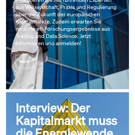
aus Wissenschaft, Praxis und Regulierung
über die Zukunft der europäischen
Kapitalmärkte. Zudem erwarten Sie
neueste efl-Forschungsergebnisse aus
Trading und Data Science. Jetzt
informieren und anmelden!
Mehr
Interview: Der
Kapitalmarkt muss
die Energiewende