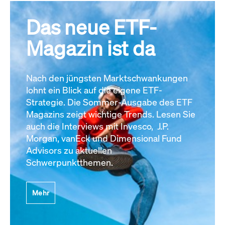
Das neue ETF-
Magazin ist da
Nach den jüngsten Marktschwankungen
lohnt ein Blick auf die eigene ETF-
Strategie. Die Sommer-Ausgabe des ETF
Magazins zeigt wichtige Trends. Lesen Sie
auch die Interviews mit Invesco, J.P.
Morgan, vanEck und Dimensional Fund
Advisors zu aktuellen
Schwerpunktthemen.
Mehr