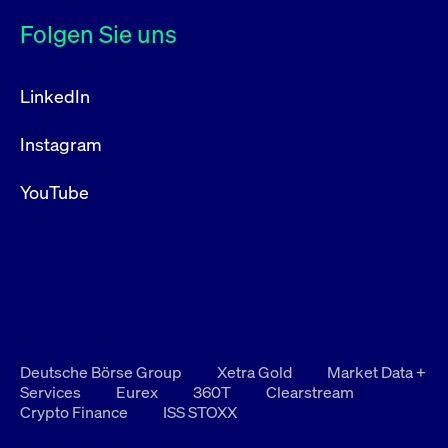
Folgen Sie uns
LinkedIn
Instagram
YouTube
Deutsche Börse Group
Xetra Gold
Market Data +
Services
Eurex
360T
Clearstream
Crypto Finance
ISS STOXX