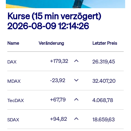
Kurse (15 min verzögert)
2026-08-09 12:14:26
Name
Veränderung
Letzter Preis
+179,32
26.319,45
DAX
-23,92
32.407,20
MDAX
+67,79
4.068,78
TecDAX
+94,82
18.659,63
SDAX