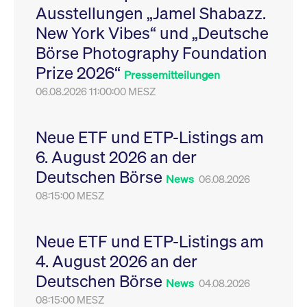
Ausstellungen „Jamel Shabazz.
Leistung der Website
VISITOR_PRIVACY_METADATA
YouTube
6
Dieses Cookie dient 
zu messen. Es handelt
.youtube.com
Monate
Speicherung der
New York Vibes“ und „Deutsche
sich um ein Muster-
Einwilligungs- und
Cookie, bei dem auf
Datenschutzbestim
Börse Photography Foundation
das Präfix _pk_ses
des Nutzers für ihre
eine kurze Reihe von
Interaktion mit der W
Prize 2026“
Zahlen und
Es erfasst Daten über
Pressemitteilungen
Buchstaben folgt, bei
Einwilligung des Bes
der es sich vermutlich
06.08.2026 11:00:00 MESZ
in Bezug auf verschi
um einen
Datenschutzrichtlini
Referenzcode für die
-einstellungen, um
Domain handelt, die
sicherzustellen, dass 
das Cookie setzt.
Präferenzen in zukünf
Neue ETF und ETP-Listings am
Sitzungen geehrt wer
6. August 2026 an der
Deutschen Börse
News
06.08.2026
08:15:00 MESZ
Neue ETF und ETP-Listings am
4. August 2026 an der
Deutschen Börse
News
04.08.2026
08:15:00 MESZ