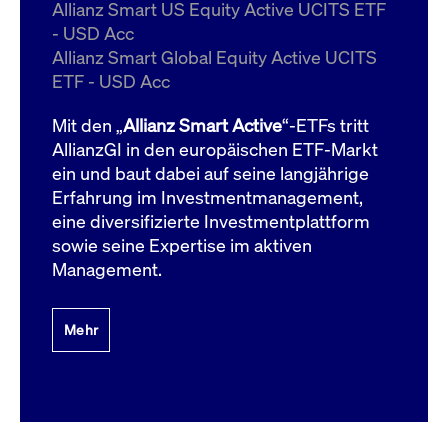
um d
Allianz Smart US Equity Active UCITS ETF
anzu
- USD Acc
ApplicationGatewayAffinityCORS
www.cashmarket.deutsche-
Session
Dies
Allianz Smart Global Equity Active UCITS
boerse.com
Ver
Last
ETF - USD Acc
um s
Clie
glei
Mit den „
Allianz Smart Active
“-ETFs tritt
Brow
werd
AllianzGI in den europäischen ETF-Markt
Benu
ein und baut dabei auf seine langjährige
die 
effe
Erfahrung im Investmentmanagement,
Ress
verb
eine diversifizierte Investmentplattform
unte
(Cro
sowie seine Expertise im aktiven
Shar
Management.
Bear
in v
Bere
Mehr
Gültig
Name
Anbieter / Domain
Beschreibung
Anbieter /
bis
Gültig
Name
Beschreibung
Domain
bis
_pk_id.7.931a
www.cashmarket.deutsche-
1 Jahr
Dieser Cookie-Name
boerse.com
ist mit der Open-