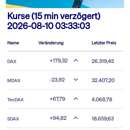
Kurse (15 min verzögert)
2026-08-10 03:33:03
Name
Veränderung
Letzter Preis
+179,32
26.319,45
DAX
-23,92
32.407,20
MDAX
+67,79
4.068,78
TecDAX
+94,82
18.659,63
SDAX