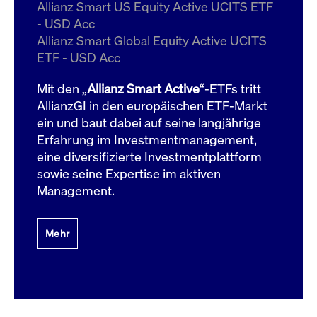
um d
Allianz Smart US Equity Active UCITS ETF
anzu
- USD Acc
ApplicationGatewayAffinityCORS
www.cashmarket.deutsche-
Session
Dies
Allianz Smart Global Equity Active UCITS
boerse.com
Ver
Last
ETF - USD Acc
um s
Clie
glei
Mit den „
Allianz Smart Active
“-ETFs tritt
Brow
werd
AllianzGI in den europäischen ETF-Markt
Benu
ein und baut dabei auf seine langjährige
die 
effe
Erfahrung im Investmentmanagement,
Ress
verb
eine diversifizierte Investmentplattform
unte
(Cro
sowie seine Expertise im aktiven
Shar
Management.
Bear
in v
Bere
Mehr
Gültig
Name
Anbieter / Domain
Beschreibung
Anbieter /
bis
Gültig
Name
Beschreibung
Domain
bis
_pk_id.7.931a
www.cashmarket.deutsche-
1 Jahr
Dieser Cookie-Name
boerse.com
ist mit der Open-