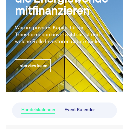
mitfinanzieren
Warum privates Kapital für die
Transformation unverzichtbar ist und
welche Rolle Investoren dabei spielen.
Interview lesen
Handelskalender
Event-Kalender