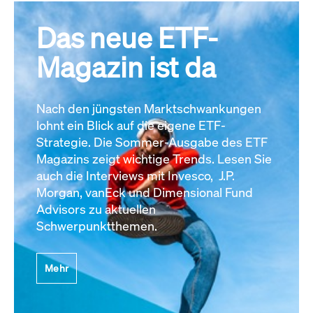
Das neue ETF-
Magazin ist da
Nach den jüngsten Marktschwankungen
lohnt ein Blick auf die eigene ETF-
Strategie. Die Sommer-Ausgabe des ETF
Magazins zeigt wichtige Trends. Lesen Sie
auch die Interviews mit Invesco, J.P.
Morgan, vanEck und Dimensional Fund
Advisors zu aktuellen
Schwerpunktthemen.
Mehr