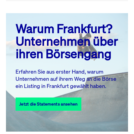
August 26
prev
next
Warum Frankfurt?
MO.
DI.
MI.
DO.
FR.
SA.
SO.
Unternehmen über
1
2
ihren Börsengang
3
4
5
6
7
8
9
11
12
13
14
15
16
10
Erfahren Sie aus erster Hand, warum
Unternehmen auf ihrem Weg an die Börse
17
18
19
20
21
22
23
ein Listing in Frankfurt gewählt haben.
24
25
27
28
29
30
26
Jetzt die Statements ansehen
31
Alle Events