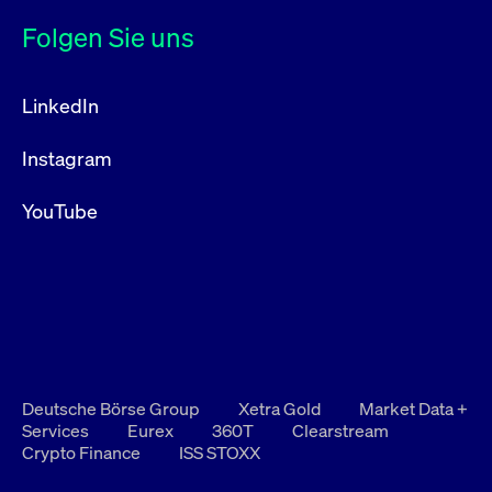
Folgen Sie uns
LinkedIn
Instagram
YouTube
Deutsche Börse Group
Xetra Gold
Market Data +
Services
Eurex
360T
Clearstream
Crypto Finance
ISS STOXX