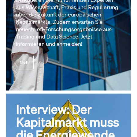
aus Wissenschaft, Praxis und Regulierung
über die Zukunft der europäischen
Kapitalmärkte. Zudem erwarten Sie
neueste efl-Forschungsergebnisse aus
Trading und Data Science. Jetzt
informieren und anmelden!
Mehr
Interview: Der
Kapitalmarkt muss
die Energiewende