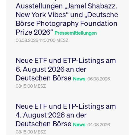
Ausstellungen „Jamel Shabazz.
Leistung der Website
VISITOR_PRIVACY_METADATA
YouTube
6
Dieses Cookie dient 
zu messen. Es handelt
.youtube.com
Monate
Speicherung der
New York Vibes“ und „Deutsche
sich um ein Muster-
Einwilligungs- und
Cookie, bei dem auf
Datenschutzbestim
Börse Photography Foundation
das Präfix _pk_ses
des Nutzers für ihre
eine kurze Reihe von
Interaktion mit der W
Prize 2026“
Zahlen und
Es erfasst Daten über
Pressemitteilungen
Buchstaben folgt, bei
Einwilligung des Bes
der es sich vermutlich
06.08.2026 11:00:00 MESZ
in Bezug auf verschi
um einen
Datenschutzrichtlini
Referenzcode für die
-einstellungen, um
Domain handelt, die
sicherzustellen, dass 
das Cookie setzt.
Präferenzen in zukünf
Neue ETF und ETP-Listings am
Sitzungen geehrt wer
6. August 2026 an der
Deutschen Börse
News
06.08.2026
08:15:00 MESZ
Neue ETF und ETP-Listings am
4. August 2026 an der
Deutschen Börse
News
04.08.2026
08:15:00 MESZ