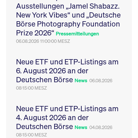
Ausstellungen „Jamel Shabazz.
Leistung der Website
VISITOR_PRIVACY_METADATA
YouTube
6
Dieses Cookie dient 
zu messen. Es handelt
.youtube.com
Monate
Speicherung der
New York Vibes“ und „Deutsche
sich um ein Muster-
Einwilligungs- und
Cookie, bei dem auf
Datenschutzbestim
Börse Photography Foundation
das Präfix _pk_ses
des Nutzers für ihre
eine kurze Reihe von
Interaktion mit der W
Prize 2026“
Zahlen und
Es erfasst Daten über
Pressemitteilungen
Buchstaben folgt, bei
Einwilligung des Bes
der es sich vermutlich
06.08.2026 11:00:00 MESZ
in Bezug auf verschi
um einen
Datenschutzrichtlini
Referenzcode für die
-einstellungen, um
Domain handelt, die
sicherzustellen, dass 
das Cookie setzt.
Präferenzen in zukünf
Neue ETF und ETP-Listings am
Sitzungen geehrt wer
6. August 2026 an der
Deutschen Börse
News
06.08.2026
08:15:00 MESZ
Neue ETF und ETP-Listings am
4. August 2026 an der
Deutschen Börse
News
04.08.2026
08:15:00 MESZ