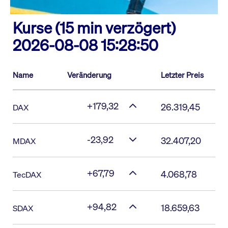
Kurse (15 min verzögert)
2026-08-08 15:28:50
Name
Veränderung
Letzter Preis
+179,32
26.319,45
DAX
-23,92
32.407,20
MDAX
+67,79
4.068,78
TecDAX
+94,82
18.659,63
SDAX