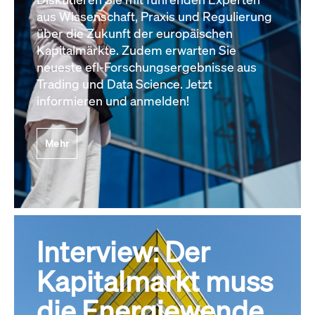
aus Wissenschaft, Praxis und Regulierung
über die Zukunft der europäischen
Kapitalmärkte. Zudem erwarten Sie
neueste efl-Forschungsergebnisse aus
Trading und Data Science. Jetzt
informieren und anmelden!
Mehr
Interview: Der
Kapitalmarkt muss
die Energiewende