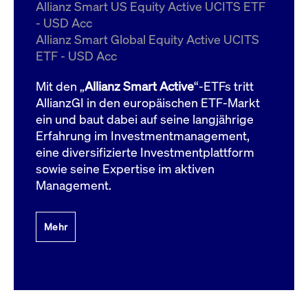
um d
Allianz Smart US Equity Active UCITS ETF
anzu
- USD Acc
ApplicationGatewayAffinityCORS
www.cashmarket.deutsche-
Session
Dies
Allianz Smart Global Equity Active UCITS
boerse.com
Ver
Last
ETF - USD Acc
um s
Clie
glei
Mit den „
Allianz Smart Active
“-ETFs tritt
Brow
werd
AllianzGI in den europäischen ETF-Markt
Benu
ein und baut dabei auf seine langjährige
die 
effe
Erfahrung im Investmentmanagement,
Ress
verb
eine diversifizierte Investmentplattform
unte
(Cro
sowie seine Expertise im aktiven
Shar
Management.
Bear
in v
Bere
Mehr
Gültig
Name
Anbieter / Domain
Beschreibung
Anbieter /
bis
Gültig
Name
Beschreibung
Domain
bis
_pk_id.7.931a
www.cashmarket.deutsche-
1 Jahr
Dieser Cookie-Name
boerse.com
ist mit der Open-