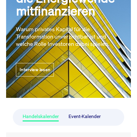
mitfinanzieren
Warum privates Kapital für die
Transformation unverzichtbar ist und
welche Rolle Investoren dabei spielen.
Interview lesen
Handelskalender
Event-Kalender