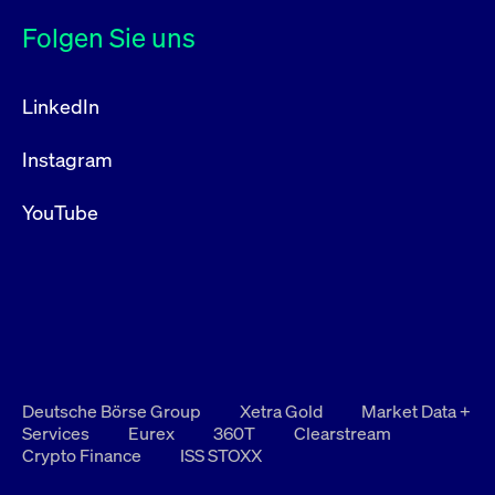
Folgen Sie uns
LinkedIn
Instagram
YouTube
Deutsche Börse Group
Xetra Gold
Market Data +
Services
Eurex
360T
Clearstream
Crypto Finance
ISS STOXX