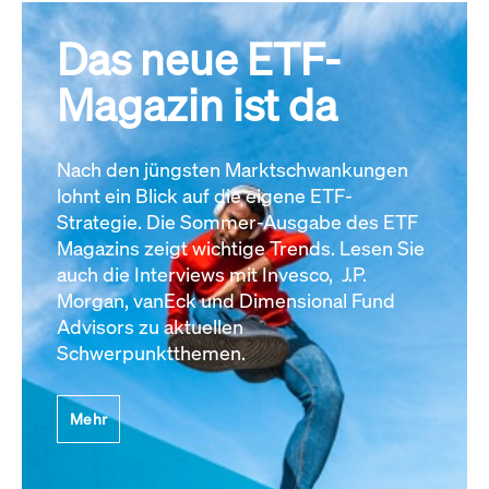
Das neue ETF-
Magazin ist da
Nach den jüngsten Marktschwankungen
lohnt ein Blick auf die eigene ETF-
Strategie. Die Sommer-Ausgabe des ETF
Magazins zeigt wichtige Trends. Lesen Sie
auch die Interviews mit Invesco, J.P.
Morgan, vanEck und Dimensional Fund
Advisors zu aktuellen
Schwerpunktthemen.
Mehr