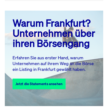
August 26
prev
next
Warum Frankfurt?
MO.
DI.
MI.
DO.
FR.
SA.
SO.
Unternehmen über
1
2
ihren Börsengang
3
4
5
6
7
9
8
10
11
12
13
14
15
16
Erfahren Sie aus erster Hand, warum
Unternehmen auf ihrem Weg an die Börse
17
18
19
20
21
22
23
ein Listing in Frankfurt gewählt haben.
24
25
27
28
29
30
26
Jetzt die Statements ansehen
31
Alle Events