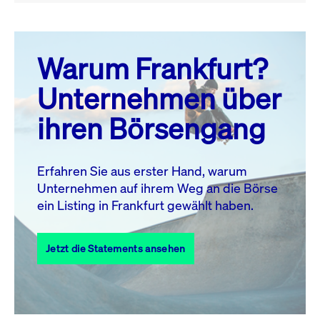
August 26
prev
next
Warum Frankfurt?
MO.
DI.
MI.
DO.
FR.
SA.
SO.
Unternehmen über
1
2
ihren Börsengang
3
4
5
6
8
9
7
10
11
12
13
14
15
16
Erfahren Sie aus erster Hand, warum
Unternehmen auf ihrem Weg an die Börse
17
18
19
20
21
22
23
ein Listing in Frankfurt gewählt haben.
24
25
27
28
29
30
26
Jetzt die Statements ansehen
31
Alle Events