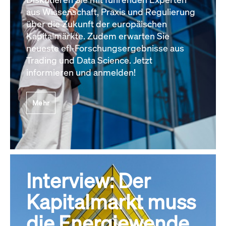
aus Wissenschaft, Praxis und Regulierung
über die Zukunft der europäischen
Kapitalmärkte. Zudem erwarten Sie
neueste efl-Forschungsergebnisse aus
Trading und Data Science. Jetzt
informieren und anmelden!
Mehr
Interview: Der
Kapitalmarkt muss
die Energiewende