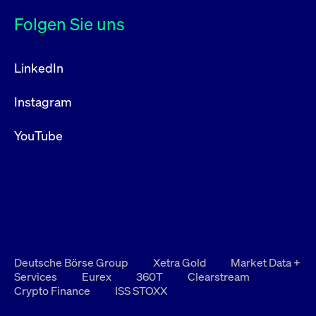
Folgen Sie uns
LinkedIn
Instagram
YouTube
Deutsche Börse Group
Xetra Gold
Market Data +
Services
Eurex
360T
Clearstream
Crypto Finance
ISS STOXX