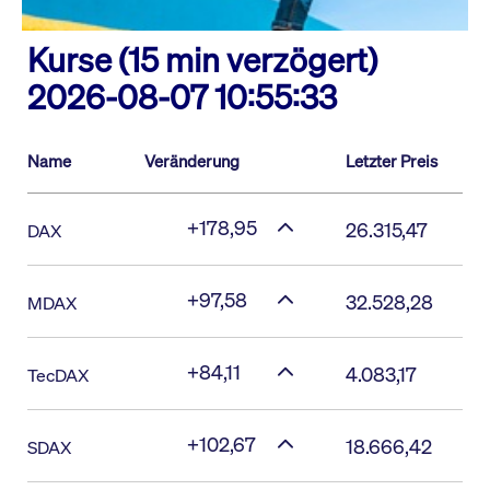
Kurse (15 min verzögert)
2026-08-07 10:55:33
Name
Veränderung
Letzter Preis
+178,95
26.315,47
DAX
+97,58
32.528,28
MDAX
+84,11
4.083,17
TecDAX
+102,67
18.666,42
SDAX