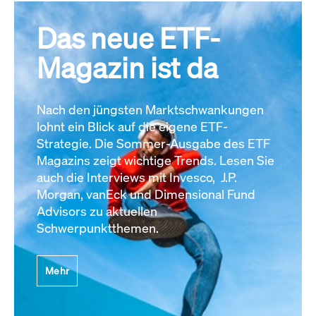
Das neue ETF-
Magazin ist da
Nach den jüngsten Marktschwankungen
lohnt ein Blick auf die eigene ETF-
Strategie. Die Sommer-Ausgabe des ETF
Magazins zeigt wichtige Trends. Lesen Sie
auch die Interviews mit Invesco, J.P.
Morgan, vanEck und Dimensional Fund
Advisors zu aktuellen
Schwerpunktthemen.
Mehr