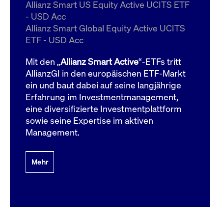
um d
Allianz Smart US Equity Active UCITS ETF
anzu
- USD Acc
ApplicationGatewayAffinityCORS
www.cashmarket.deutsche-
Session
Dies
Allianz Smart Global Equity Active UCITS
boerse.com
Ver
Last
ETF - USD Acc
um s
Clie
glei
Mit den „
Allianz Smart Active
“-ETFs tritt
Brow
werd
AllianzGI in den europäischen ETF-Markt
Benu
ein und baut dabei auf seine langjährige
die 
effe
Erfahrung im Investmentmanagement,
Ress
verb
eine diversifizierte Investmentplattform
unte
(Cro
sowie seine Expertise im aktiven
Shar
Management.
Bear
in v
Bere
Mehr
Gültig
Name
Anbieter / Domain
Beschreibung
Anbieter /
bis
Gültig
Name
Beschreibung
Domain
bis
_pk_id.7.931a
www.cashmarket.deutsche-
1 Jahr
Dieser Cookie-Name
boerse.com
ist mit der Open-