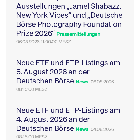
Ausstellungen „Jamel Shabazz.
Leistung der Website
VISITOR_PRIVACY_METADATA
YouTube
6
Dieses Cookie dient 
zu messen. Es handelt
.youtube.com
Monate
Speicherung der
New York Vibes“ und „Deutsche
sich um ein Muster-
Einwilligungs- und
Cookie, bei dem auf
Datenschutzbestim
Börse Photography Foundation
das Präfix _pk_ses
des Nutzers für ihre
eine kurze Reihe von
Interaktion mit der W
Prize 2026“
Zahlen und
Es erfasst Daten über
Pressemitteilungen
Buchstaben folgt, bei
Einwilligung des Bes
der es sich vermutlich
06.08.2026 11:00:00 MESZ
in Bezug auf verschi
um einen
Datenschutzrichtlini
Referenzcode für die
-einstellungen, um
Domain handelt, die
sicherzustellen, dass 
das Cookie setzt.
Präferenzen in zukünf
Neue ETF und ETP-Listings am
Sitzungen geehrt wer
6. August 2026 an der
Deutschen Börse
News
06.08.2026
08:15:00 MESZ
Neue ETF und ETP-Listings am
4. August 2026 an der
Deutschen Börse
News
04.08.2026
08:15:00 MESZ