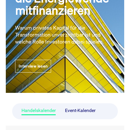
mitfinanzieren
Warum privates Kapital für die
Transformation unverzichtbar ist und
welche Rolle Investoren dabei spielen.
Interview lesen
Handelskalender
Event-Kalender