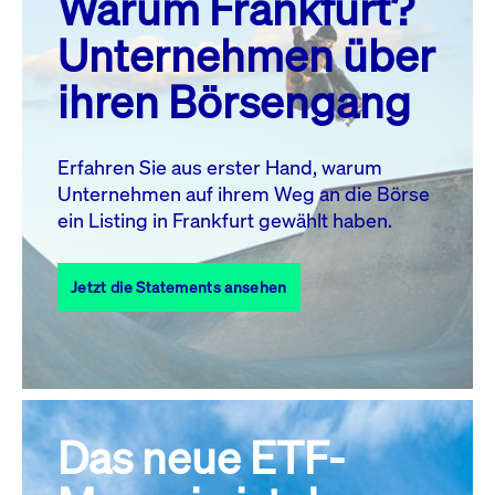
Warum Frankfurt?
MO.
DI.
MI.
DO.
FR.
SA.
SO.
Unternehmen über
1
2
ihren Börsengang
3
4
5
7
8
9
6
10
11
12
13
14
15
16
Erfahren Sie aus erster Hand, warum
Unternehmen auf ihrem Weg an die Börse
17
18
19
20
21
22
23
ein Listing in Frankfurt gewählt haben.
24
25
27
28
29
30
26
Jetzt die Statements ansehen
31
Alle Events
Das neue ETF-