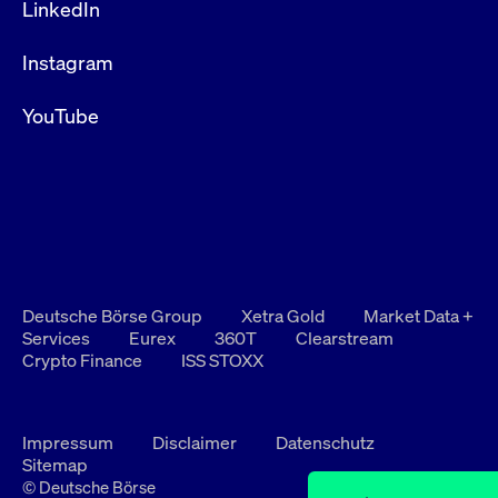
LinkedIn
Instagram
YouTube
Deutsche Börse Group
Xetra Gold
Market Data +
Services
Eurex
360T
Clearstream
Crypto Finance
ISS STOXX
Impressum
Disclaimer
Datenschutz
Sitemap
© Deutsche Börse