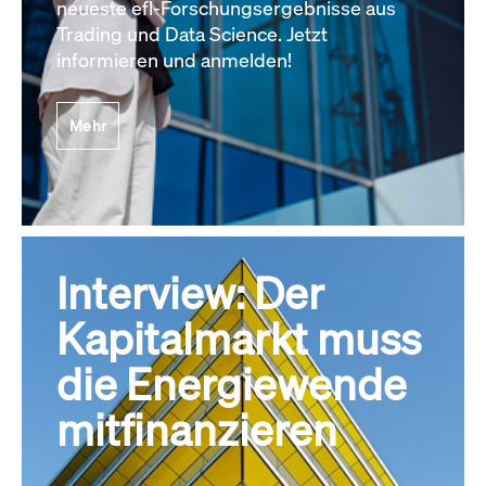
neueste efl-Forschungsergebnisse aus
Trading und Data Science. Jetzt
informieren und anmelden!
Mehr
Interview: Der
Kapitalmarkt muss
die Energiewende
mitfinanzieren