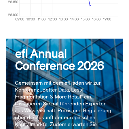
efl Annual
Conference 2026
Gemeinsam mit dem efl laden wir zur
Konferenz „Better Data, Less
Fragmentation & More Retail“ ein.
Diskutieren Sie mit führenden Experten
aus Wissenschaft, Praxis und Regulierung
über die Zukunft der europäischen
Kapitalmärkte. Zudem erwarten Sie