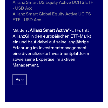
um d
Allianz Smart US Equity Active UCITS ETF
anzu
- USD Acc
ApplicationGatewayAffinityCORS
www.cashmarket.deutsche-
Session
Dies
Allianz Smart Global Equity Active UCITS
boerse.com
Ver
Last
ETF - USD Acc
um s
Clie
glei
Mit den „
Allianz Smart Active
“-ETFs tritt
Brow
werd
AllianzGI in den europäischen ETF-Markt
Benu
ein und baut dabei auf seine langjährige
die 
effe
Erfahrung im Investmentmanagement,
Ress
verb
eine diversifizierte Investmentplattform
unte
(Cro
sowie seine Expertise im aktiven
Shar
Management.
Bear
in v
Bere
Mehr
Gültig
Name
Anbieter / Domain
Beschreibung
Anbieter /
bis
Gültig
Name
Beschreibung
Domain
bis
_pk_id.7.931a
www.cashmarket.deutsche-
1 Jahr
Dieser Cookie-Name
boerse.com
ist mit der Open-