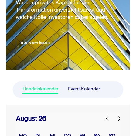
Warum privates Kapital für die
Transformation unverzichtbar ist und
welche Rolle Investoren dabei spielen.
Interview lesen
Handelskalender
Event-Kalender
August 26
prev
next
MO.
DI.
MI.
DO.
FR.
SA.
SO.