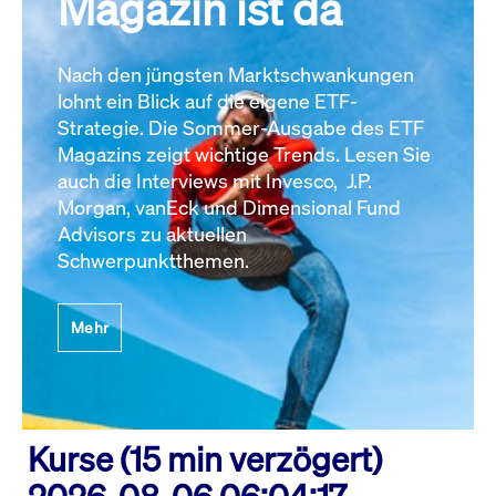
Magazin ist da
Nach den jüngsten Marktschwankungen
lohnt ein Blick auf die eigene ETF-
Strategie. Die Sommer-Ausgabe des ETF
Magazins zeigt wichtige Trends. Lesen Sie
auch die Interviews mit Invesco, J.P.
Morgan, vanEck und Dimensional Fund
Advisors zu aktuellen
Schwerpunktthemen.
Mehr
Kurse (15 min verzögert)