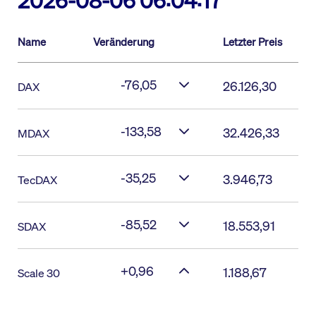
2026-08-06 06:04:17
Name
Veränderung
Letzter Preis
-76,05
26.126,30
DAX
-133,58
32.426,33
MDAX
-35,25
3.946,73
TecDAX
-85,52
18.553,91
SDAX
+0,96
1.188,67
Scale 30