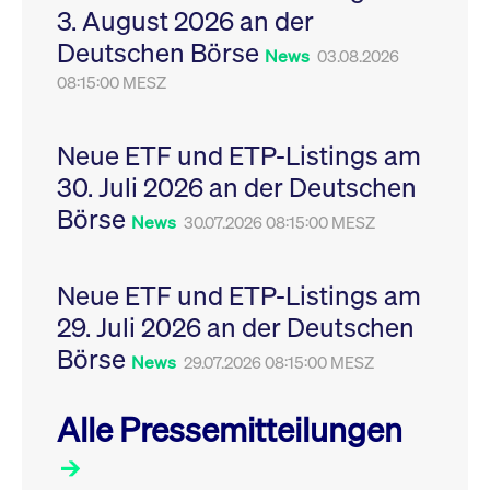
3. August 2026 an der
Leistung der Website
VISITOR_PRIVACY_METADATA
YouTube
6
Dieses Cookie dient 
zu messen. Es handelt
.youtube.com
Monate
Speicherung der
Deutschen Börse
sich um ein Muster-
Einwilligungs- und
News
03.08.2026
Cookie, bei dem auf
Datenschutzbestim
das Präfix _pk_ses
08:15:00 MESZ
des Nutzers für ihre
eine kurze Reihe von
Interaktion mit der W
Zahlen und
Es erfasst Daten über
Buchstaben folgt, bei
Einwilligung des Bes
der es sich vermutlich
in Bezug auf verschi
Neue ETF und ETP-Listings am
um einen
Datenschutzrichtlini
Referenzcode für die
-einstellungen, um
30. Juli 2026 an der Deutschen
Domain handelt, die
sicherzustellen, dass 
das Cookie setzt.
Präferenzen in zukünf
Börse
News
30.07.2026 08:15:00 MESZ
Sitzungen geehrt wer
Neue ETF und ETP-Listings am
29. Juli 2026 an der Deutschen
Börse
News
29.07.2026 08:15:00 MESZ
Alle Pressemitteilungen