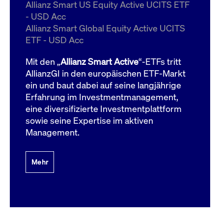
um d
Allianz Smart US Equity Active UCITS ETF
anzu
- USD Acc
ApplicationGatewayAffinityCORS
www.cashmarket.deutsche-
Session
Dies
Allianz Smart Global Equity Active UCITS
boerse.com
Ver
Last
ETF - USD Acc
um s
Clie
glei
Mit den „
Allianz Smart Active
“-ETFs tritt
Brow
werd
AllianzGI in den europäischen ETF-Markt
Benu
ein und baut dabei auf seine langjährige
die 
effe
Erfahrung im Investmentmanagement,
Ress
verb
eine diversifizierte Investmentplattform
unte
(Cro
sowie seine Expertise im aktiven
Shar
Management.
Bear
in v
Bere
Mehr
Gültig
Name
Anbieter / Domain
Beschreibung
Anbieter /
bis
Gültig
Name
Beschreibung
Domain
bis
_pk_id.7.931a
www.cashmarket.deutsche-
1 Jahr
Dieser Cookie-Name
boerse.com
ist mit der Open-