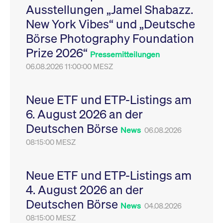
Ausstellungen „Jamel Shabazz.
Leistung der Website
VISITOR_PRIVACY_METADATA
YouTube
6
Dieses Cookie dient 
zu messen. Es handelt
.youtube.com
Monate
Speicherung der
New York Vibes“ und „Deutsche
sich um ein Muster-
Einwilligungs- und
Cookie, bei dem auf
Datenschutzbestim
Börse Photography Foundation
das Präfix _pk_ses
des Nutzers für ihre
eine kurze Reihe von
Interaktion mit der W
Prize 2026“
Zahlen und
Es erfasst Daten über
Pressemitteilungen
Buchstaben folgt, bei
Einwilligung des Bes
der es sich vermutlich
06.08.2026 11:00:00 MESZ
in Bezug auf verschi
um einen
Datenschutzrichtlini
Referenzcode für die
-einstellungen, um
Domain handelt, die
sicherzustellen, dass 
das Cookie setzt.
Präferenzen in zukünf
Neue ETF und ETP-Listings am
Sitzungen geehrt wer
6. August 2026 an der
Deutschen Börse
News
06.08.2026
08:15:00 MESZ
Neue ETF und ETP-Listings am
4. August 2026 an der
Deutschen Börse
News
04.08.2026
08:15:00 MESZ