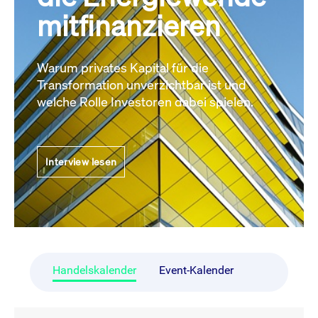
mitfinanzieren
Warum privates Kapital für die
Transformation unverzichtbar ist und
welche Rolle Investoren dabei spielen.
Interview lesen
Handelskalender
Event-Kalender