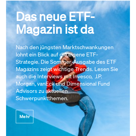
Das neue ETF-
Magazin ist da
Nach den jüngsten Marktschwankungen
lohnt ein Blick auf die eigene ETF-
Strategie. Die Sommer-Ausgabe des ETF
Magazins zeigt wichtige Trends. Lesen Sie
auch die Interviews mit Invesco, J.P.
Morgan, vanEck und Dimensional Fund
Advisors zu aktuellen
Schwerpunktthemen.
Mehr