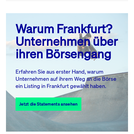
August 26
prev
next
Warum Frankfurt?
MO.
DI.
MI.
DO.
FR.
SA.
SO.
Unternehmen über
1
2
ihren Börsengang
3
4
5
6
7
8
9
10
11
12
13
14
15
16
Erfahren Sie aus erster Hand, warum
Unternehmen auf ihrem Weg an die Börse
17
18
19
20
21
22
23
ein Listing in Frankfurt gewählt haben.
24
25
27
28
29
30
26
Jetzt die Statements ansehen
31
Alle Events