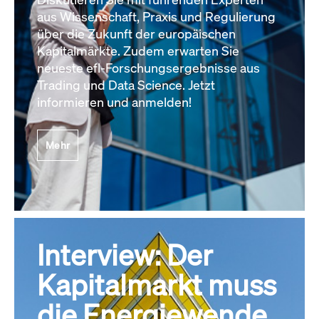
aus Wissenschaft, Praxis und Regulierung
über die Zukunft der europäischen
Kapitalmärkte. Zudem erwarten Sie
neueste efl-Forschungsergebnisse aus
Trading und Data Science. Jetzt
informieren und anmelden!
Mehr
Interview: Der
Kapitalmarkt muss
die Energiewende