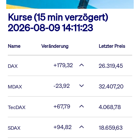
Kurse (15 min verzögert)
2026-08-09 14:11:23
Name
Veränderung
Letzter Preis
+179,32
26.319,45
DAX
-23,92
32.407,20
MDAX
+67,79
4.068,78
TecDAX
+94,82
18.659,63
SDAX