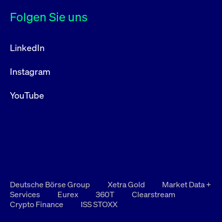
Folgen Sie uns
LinkedIn
Instagram
YouTube
Deutsche Börse Group
Xetra Gold
Market Data +
Services
Eurex
360T
Clearstream
Crypto Finance
ISS STOXX