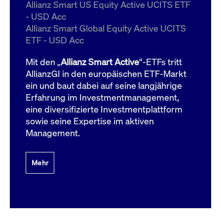
um d
Allianz Smart US Equity Active UCITS ETF
anzu
- USD Acc
ApplicationGatewayAffinityCORS
www.cashmarket.deutsche-
Session
Dies
Allianz Smart Global Equity Active UCITS
boerse.com
Ver
Last
ETF - USD Acc
um s
Clie
glei
Mit den „
Allianz Smart Active
“-ETFs tritt
Brow
werd
AllianzGI in den europäischen ETF-Markt
Benu
ein und baut dabei auf seine langjährige
die 
effe
Erfahrung im Investmentmanagement,
Ress
verb
eine diversifizierte Investmentplattform
unte
(Cro
sowie seine Expertise im aktiven
Shar
Management.
Bear
in v
Bere
Mehr
Gültig
Name
Anbieter / Domain
Beschreibung
Anbieter /
bis
Gültig
Name
Beschreibung
Domain
bis
_pk_id.7.931a
www.cashmarket.deutsche-
1 Jahr
Dieser Cookie-Name
boerse.com
ist mit der Open-