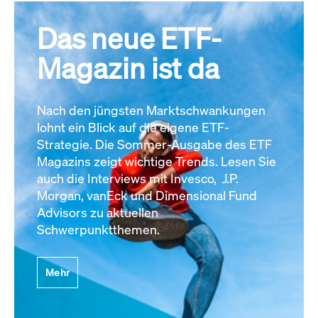
Das neue ETF-
Magazin ist da
Nach den jüngsten Marktschwankungen
lohnt ein Blick auf die eigene ETF-
Strategie. Die Sommer-Ausgabe des ETF
Magazins zeigt wichtige Trends. Lesen Sie
auch die Interviews mit Invesco, J.P.
Morgan, vanEck und Dimensional Fund
Advisors zu aktuellen
Schwerpunktthemen.
Mehr