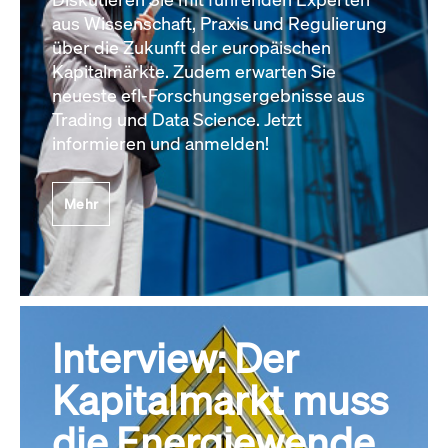
aus Wissenschaft, Praxis und Regulierung
über die Zukunft der europäischen
Kapitalmärkte. Zudem erwarten Sie
neueste efl-Forschungsergebnisse aus
Trading und Data Science. Jetzt
informieren und anmelden!
Mehr
Interview: Der
Kapitalmarkt muss
die Energiewende