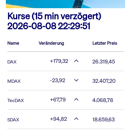
Kurse (15 min verzögert)
2026-08-08 22:29:51
Name
Veränderung
Letzter Preis
+179,32
26.319,45
DAX
-23,92
32.407,20
MDAX
+67,79
4.068,78
TecDAX
+94,82
18.659,63
SDAX