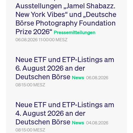
Ausstellungen „Jamel Shabazz.
Leistung der Website
VISITOR_PRIVACY_METADATA
YouTube
6
Dieses Cookie dient 
zu messen. Es handelt
.youtube.com
Monate
Speicherung der
New York Vibes“ und „Deutsche
sich um ein Muster-
Einwilligungs- und
Cookie, bei dem auf
Datenschutzbestim
Börse Photography Foundation
das Präfix _pk_ses
des Nutzers für ihre
eine kurze Reihe von
Interaktion mit der W
Prize 2026“
Zahlen und
Es erfasst Daten über
Pressemitteilungen
Buchstaben folgt, bei
Einwilligung des Bes
der es sich vermutlich
06.08.2026 11:00:00 MESZ
in Bezug auf verschi
um einen
Datenschutzrichtlini
Referenzcode für die
-einstellungen, um
Domain handelt, die
sicherzustellen, dass 
das Cookie setzt.
Präferenzen in zukünf
Neue ETF und ETP-Listings am
Sitzungen geehrt wer
6. August 2026 an der
Deutschen Börse
News
06.08.2026
08:15:00 MESZ
Neue ETF und ETP-Listings am
4. August 2026 an der
Deutschen Börse
News
04.08.2026
08:15:00 MESZ