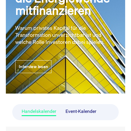
mitfinanzieren
Warum privates Kapital für die
Transformation unverzichtbar ist und
welche Rolle Investoren dabei spielen.
Interview lesen
Handelskalender
Event-Kalender