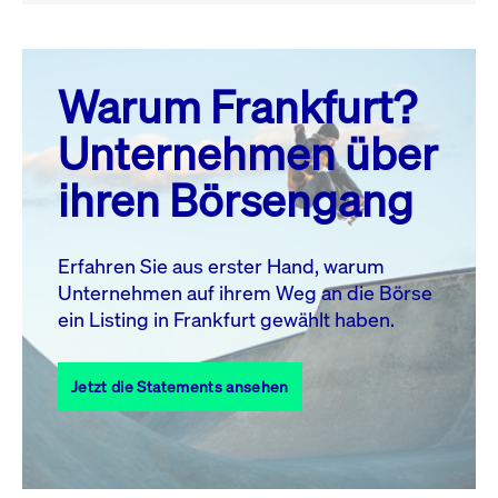
August 26
prev
next
Warum Frankfurt?
MO.
DI.
MI.
DO.
FR.
SA.
SO.
Unternehmen über
1
2
ihren Börsengang
3
4
5
6
7
9
8
10
11
12
13
14
15
16
Erfahren Sie aus erster Hand, warum
Unternehmen auf ihrem Weg an die Börse
17
18
19
20
21
22
23
ein Listing in Frankfurt gewählt haben.
24
25
27
28
29
30
26
Jetzt die Statements ansehen
31
Alle Events