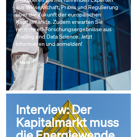
aus Wissenschaft, Praxis und Regulierung
über die Zukunft der europäischen
Kapitalmärkte. Zudem erwarten Sie
neueste efl-Forschungsergebnisse aus
Trading und Data Science. Jetzt
informieren und anmelden!
Mehr
Interview: Der
Kapitalmarkt muss
die Energiewende