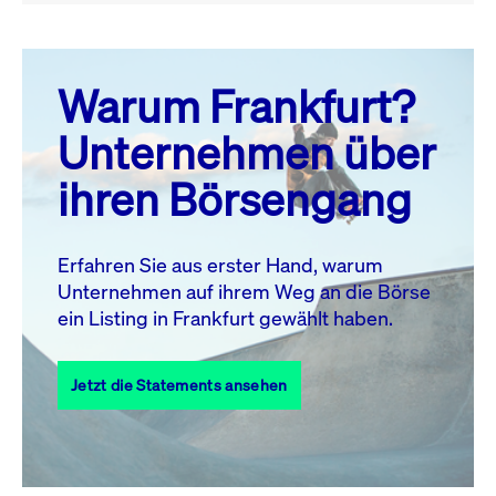
August 26
prev
next
Warum Frankfurt?
MO.
DI.
MI.
DO.
FR.
SA.
SO.
Unternehmen über
1
2
ihren Börsengang
3
4
5
6
7
9
8
10
11
12
13
14
15
16
Erfahren Sie aus erster Hand, warum
Unternehmen auf ihrem Weg an die Börse
17
18
19
20
21
22
23
ein Listing in Frankfurt gewählt haben.
24
25
27
28
29
30
26
Jetzt die Statements ansehen
31
Alle Events