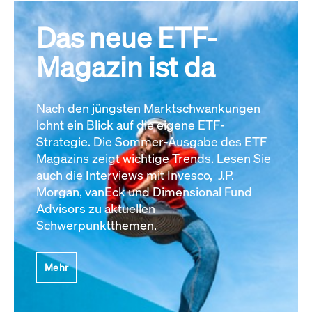
Das neue ETF-
Magazin ist da
Nach den jüngsten Marktschwankungen
lohnt ein Blick auf die eigene ETF-
Strategie. Die Sommer-Ausgabe des ETF
Magazins zeigt wichtige Trends. Lesen Sie
auch die Interviews mit Invesco, J.P.
Morgan, vanEck und Dimensional Fund
Advisors zu aktuellen
Schwerpunktthemen.
Mehr