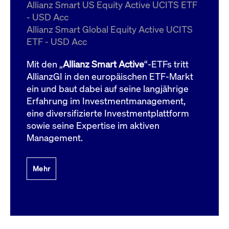
um d
Allianz Smart US Equity Active UCITS ETF
anzu
- USD Acc
ApplicationGatewayAffinityCORS
www.cashmarket.deutsche-
Session
Dies
Allianz Smart Global Equity Active UCITS
boerse.com
Ver
Last
ETF - USD Acc
um s
Clie
glei
Mit den „
Allianz Smart Active
“-ETFs tritt
Brow
werd
AllianzGI in den europäischen ETF-Markt
Benu
ein und baut dabei auf seine langjährige
die 
effe
Erfahrung im Investmentmanagement,
Ress
verb
eine diversifizierte Investmentplattform
unte
(Cro
sowie seine Expertise im aktiven
Shar
Management.
Bear
in v
Bere
Mehr
Gültig
Name
Anbieter / Domain
Beschreibung
Anbieter /
bis
Gültig
Name
Beschreibung
Domain
bis
_pk_id.7.931a
www.cashmarket.deutsche-
1 Jahr
Dieser Cookie-Name
boerse.com
ist mit der Open-