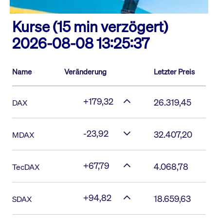
Kurse (15 min verzögert)
2026-08-08 13:25:37
Name
Veränderung
Letzter Preis
+179,32
26.319,45
DAX
-23,92
32.407,20
MDAX
+67,79
4.068,78
TecDAX
+94,82
18.659,63
SDAX