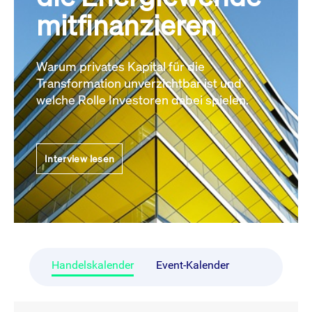
mitfinanzieren
Warum privates Kapital für die
Transformation unverzichtbar ist und
welche Rolle Investoren dabei spielen.
Interview lesen
Handelskalender
Event-Kalender