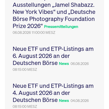
Ausstellungen „Jamel Shabazz.
Leistung der Website
VISITOR_PRIVACY_METADATA
YouTube
6
Dieses Cookie dient 
zu messen. Es handelt
.youtube.com
Monate
Speicherung der
New York Vibes“ und „Deutsche
sich um ein Muster-
Einwilligungs- und
Cookie, bei dem auf
Datenschutzbestim
Börse Photography Foundation
das Präfix _pk_ses
des Nutzers für ihre
eine kurze Reihe von
Interaktion mit der W
Prize 2026“
Zahlen und
Es erfasst Daten über
Pressemitteilungen
Buchstaben folgt, bei
Einwilligung des Bes
der es sich vermutlich
06.08.2026 11:00:00 MESZ
in Bezug auf verschi
um einen
Datenschutzrichtlini
Referenzcode für die
-einstellungen, um
Domain handelt, die
sicherzustellen, dass 
das Cookie setzt.
Präferenzen in zukünf
Neue ETF und ETP-Listings am
Sitzungen geehrt wer
6. August 2026 an der
Deutschen Börse
News
06.08.2026
08:15:00 MESZ
Neue ETF und ETP-Listings am
4. August 2026 an der
Deutschen Börse
News
04.08.2026
08:15:00 MESZ