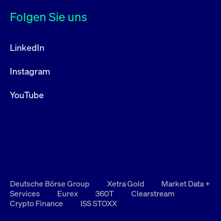
Folgen Sie uns
LinkedIn
Instagram
YouTube
Deutsche Börse Group
Xetra Gold
Market Data +
Services
Eurex
360T
Clearstream
Crypto Finance
ISS STOXX