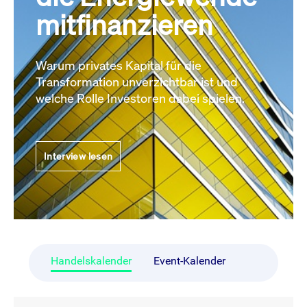
mitfinanzieren
Warum privates Kapital für die
Transformation unverzichtbar ist und
welche Rolle Investoren dabei spielen.
Interview lesen
Handelskalender
Event-Kalender