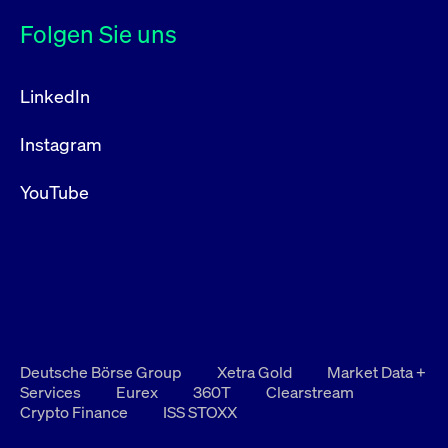
Folgen Sie uns
LinkedIn
Instagram
YouTube
Deutsche Börse Group
Xetra Gold
Market Data +
Services
Eurex
360T
Clearstream
Crypto Finance
ISS STOXX