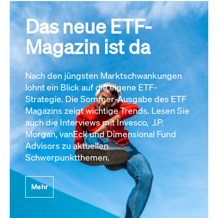
Das neue ETF-
Magazin ist da
Nach den jüngsten Marktschwankungen
lohnt ein Blick auf die eigene ETF-
Strategie. Die Sommer-Ausgabe des ETF
Magazins zeigt wichtige Trends. Lesen Sie
auch die Interviews mit Invesco, J.P.
Morgan, vanEck und Dimensional Fund
Advisors zu aktuellen
Schwerpunktthemen.
Mehr