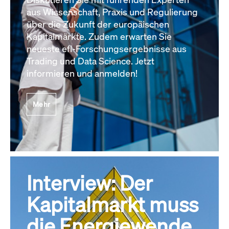
aus Wissenschaft, Praxis und Regulierung
über die Zukunft der europäischen
Kapitalmärkte. Zudem erwarten Sie
neueste efl-Forschungsergebnisse aus
Trading und Data Science. Jetzt
informieren und anmelden!
Mehr
Interview: Der
Kapitalmarkt muss
die Energiewende