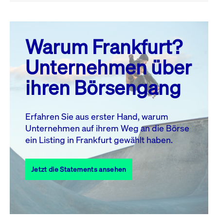
August 26
prev
next
Warum Frankfurt?
MO.
DI.
MI.
DO.
FR.
SA.
SO.
Unternehmen über
1
2
ihren Börsengang
3
4
5
6
8
9
7
10
11
12
13
14
15
16
Erfahren Sie aus erster Hand, warum
Unternehmen auf ihrem Weg an die Börse
17
18
19
20
21
22
23
ein Listing in Frankfurt gewählt haben.
24
25
27
28
29
30
26
Jetzt die Statements ansehen
31
Alle Events