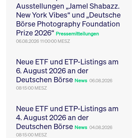
Ausstellungen „Jamel Shabazz.
Leistung der Website
VISITOR_PRIVACY_METADATA
YouTube
6
Dieses Cookie dient 
zu messen. Es handelt
.youtube.com
Monate
Speicherung der
New York Vibes“ und „Deutsche
sich um ein Muster-
Einwilligungs- und
Cookie, bei dem auf
Datenschutzbestim
Börse Photography Foundation
das Präfix _pk_ses
des Nutzers für ihre
eine kurze Reihe von
Interaktion mit der W
Prize 2026“
Zahlen und
Es erfasst Daten über
Pressemitteilungen
Buchstaben folgt, bei
Einwilligung des Bes
der es sich vermutlich
06.08.2026 11:00:00 MESZ
in Bezug auf verschi
um einen
Datenschutzrichtlini
Referenzcode für die
-einstellungen, um
Domain handelt, die
sicherzustellen, dass 
das Cookie setzt.
Präferenzen in zukünf
Neue ETF und ETP-Listings am
Sitzungen geehrt wer
6. August 2026 an der
Deutschen Börse
News
06.08.2026
08:15:00 MESZ
Neue ETF und ETP-Listings am
4. August 2026 an der
Deutschen Börse
News
04.08.2026
08:15:00 MESZ