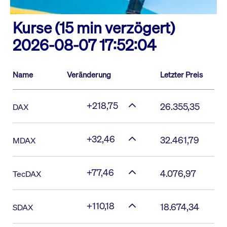
Kurse (15 min verzögert)
2026-08-07 17:52:04
Name
Veränderung
Letzter Preis
+218,75
26.355,35
DAX
+32,46
32.461,79
MDAX
+77,46
4.076,97
TecDAX
+110,18
18.674,34
SDAX