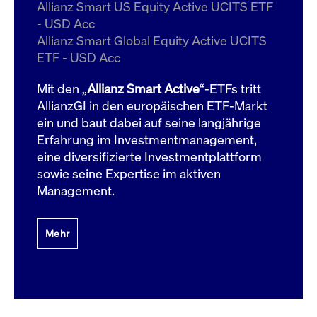
um d
Allianz Smart US Equity Active UCITS ETF
anzu
- USD Acc
ApplicationGatewayAffinityCORS
www.cashmarket.deutsche-
Session
Dies
Allianz Smart Global Equity Active UCITS
boerse.com
Ver
Last
ETF - USD Acc
um s
Clie
glei
Mit den „
Allianz Smart Active
“-ETFs tritt
Brow
werd
AllianzGI in den europäischen ETF-Markt
Benu
ein und baut dabei auf seine langjährige
die 
effe
Erfahrung im Investmentmanagement,
Ress
verb
eine diversifizierte Investmentplattform
unte
(Cro
sowie seine Expertise im aktiven
Shar
Management.
Bear
in v
Bere
Mehr
Gültig
Name
Anbieter / Domain
Beschreibung
Anbieter /
bis
Gültig
Name
Beschreibung
Domain
bis
_pk_id.7.931a
www.cashmarket.deutsche-
1 Jahr
Dieser Cookie-Name
boerse.com
ist mit der Open-