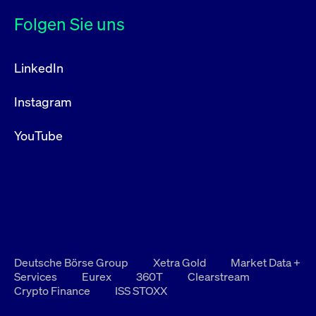
Folgen Sie uns
LinkedIn
Instagram
YouTube
Deutsche Börse Group
Xetra Gold
Market Data +
Services
Eurex
360T
Clearstream
Crypto Finance
ISS STOXX