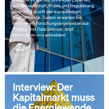
aus Wissenschaft, Praxis und Regulierung
über die Zukunft der europäischen
Kapitalmärkte. Zudem erwarten Sie
neueste efl-Forschungsergebnisse aus
Trading und Data Science. Jetzt
informieren und anmelden!
Mehr
Interview: Der
Kapitalmarkt muss
die Energiewende