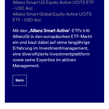
um d
Allianz Smart US Equity Active UCITS ETF
anzu
- USD Acc
ApplicationGatewayAffinityCORS
www.cashmarket.deutsche-
Session
Dies
Allianz Smart Global Equity Active UCITS
boerse.com
Ver
Last
ETF - USD Acc
um s
Clie
glei
Mit den „
Allianz Smart Active
“-ETFs tritt
Brow
werd
AllianzGI in den europäischen ETF-Markt
Benu
ein und baut dabei auf seine langjährige
die 
effe
Erfahrung im Investmentmanagement,
Ress
verb
eine diversifizierte Investmentplattform
unte
(Cro
sowie seine Expertise im aktiven
Shar
Management.
Bear
in v
Bere
Mehr
Gültig
Name
Anbieter / Domain
Beschreibung
Anbieter /
bis
Gültig
Name
Beschreibung
Domain
bis
_pk_id.7.931a
www.cashmarket.deutsche-
1 Jahr
Dieser Cookie-Name
boerse.com
ist mit der Open-