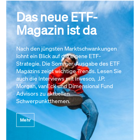
Das neue ETF-
Magazin ist da
Nach den jüngsten Marktschwankungen
lohnt ein Blick auf die eigene ETF-
Strategie. Die Sommer-Ausgabe des ETF
Magazins zeigt wichtige Trends. Lesen Sie
auch die Interviews mit Invesco, J.P.
Morgan, vanEck und Dimensional Fund
Advisors zu aktuellen
Schwerpunktthemen.
Mehr