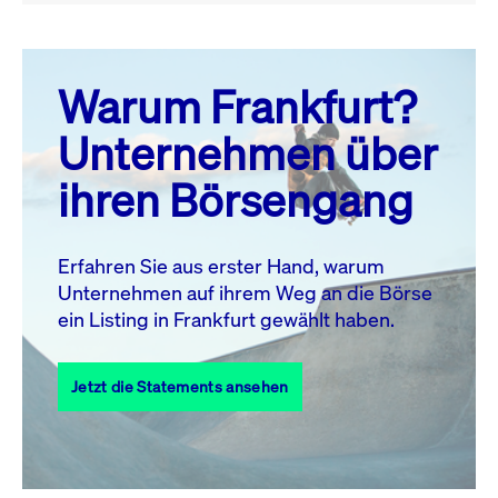
August 26
prev
next
Warum Frankfurt?
MO.
DI.
MI.
DO.
FR.
SA.
SO.
Unternehmen über
1
2
ihren Börsengang
3
4
5
6
8
9
7
10
11
12
13
14
15
16
Erfahren Sie aus erster Hand, warum
Unternehmen auf ihrem Weg an die Börse
17
18
19
20
21
22
23
ein Listing in Frankfurt gewählt haben.
24
25
27
28
29
30
26
Jetzt die Statements ansehen
31
Alle Events