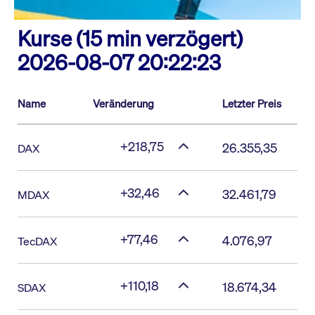
Kurse (15 min verzögert)
2026-08-07 20:22:23
Name
Veränderung
Letzter Preis
+218,75
26.355,35
DAX
+32,46
32.461,79
MDAX
+77,46
4.076,97
TecDAX
+110,18
18.674,34
SDAX