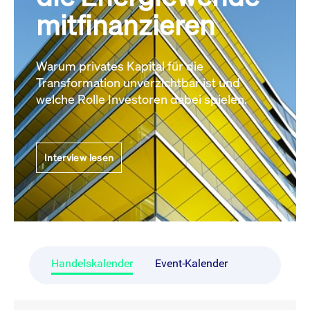
mitfinanzieren
Warum privates Kapital für die
Transformation unverzichtbar ist und
welche Rolle Investoren dabei spielen.
Interview lesen
Handelskalender
Event-Kalender