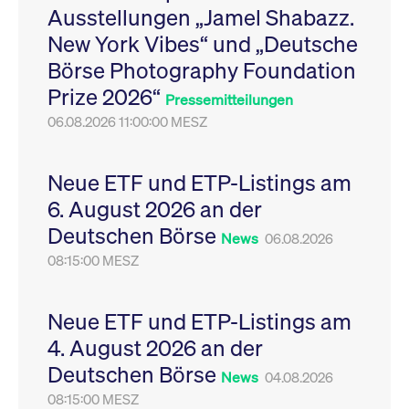
Ausstellungen „Jamel Shabazz.
Leistung der Website
VISITOR_PRIVACY_METADATA
YouTube
6
Dieses Cookie dient 
zu messen. Es handelt
.youtube.com
Monate
Speicherung der
New York Vibes“ und „Deutsche
sich um ein Muster-
Einwilligungs- und
Cookie, bei dem auf
Datenschutzbestim
Börse Photography Foundation
das Präfix _pk_ses
des Nutzers für ihre
eine kurze Reihe von
Interaktion mit der W
Prize 2026“
Zahlen und
Es erfasst Daten über
Pressemitteilungen
Buchstaben folgt, bei
Einwilligung des Bes
der es sich vermutlich
06.08.2026 11:00:00 MESZ
in Bezug auf verschi
um einen
Datenschutzrichtlini
Referenzcode für die
-einstellungen, um
Domain handelt, die
sicherzustellen, dass 
das Cookie setzt.
Präferenzen in zukünf
Neue ETF und ETP-Listings am
Sitzungen geehrt wer
6. August 2026 an der
Deutschen Börse
News
06.08.2026
08:15:00 MESZ
Neue ETF und ETP-Listings am
4. August 2026 an der
Deutschen Börse
News
04.08.2026
08:15:00 MESZ