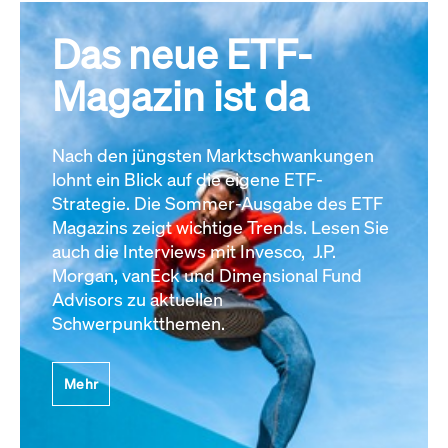
Das neue ETF-
Magazin ist da
Nach den jüngsten Marktschwankungen
lohnt ein Blick auf die eigene ETF-
Strategie. Die Sommer-Ausgabe des ETF
Magazins zeigt wichtige Trends. Lesen Sie
auch die Interviews mit Invesco, J.P.
Morgan, vanEck und Dimensional Fund
Advisors zu aktuellen
Schwerpunktthemen.
Mehr