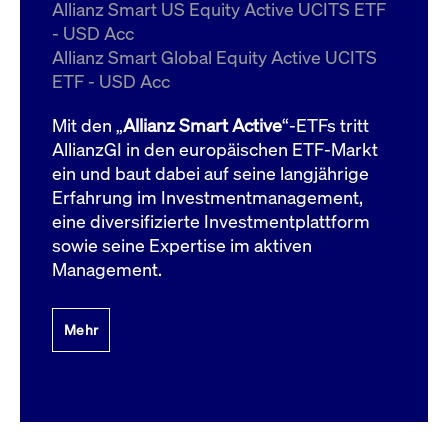
um d
Allianz Smart US Equity Active UCITS ETF
anzu
- USD Acc
ApplicationGatewayAffinityCORS
www.cashmarket.deutsche-
Session
Dies
Allianz Smart Global Equity Active UCITS
boerse.com
Ver
Last
ETF - USD Acc
um s
Clie
glei
Mit den „
Allianz Smart Active
“-ETFs tritt
Brow
werd
AllianzGI in den europäischen ETF-Markt
Benu
ein und baut dabei auf seine langjährige
die 
effe
Erfahrung im Investmentmanagement,
Ress
verb
eine diversifizierte Investmentplattform
unte
(Cro
sowie seine Expertise im aktiven
Shar
Management.
Bear
in v
Bere
Mehr
Gültig
Name
Anbieter / Domain
Beschreibung
Anbieter /
bis
Gültig
Name
Beschreibung
Domain
bis
_pk_id.7.931a
www.cashmarket.deutsche-
1 Jahr
Dieser Cookie-Name
boerse.com
ist mit der Open-