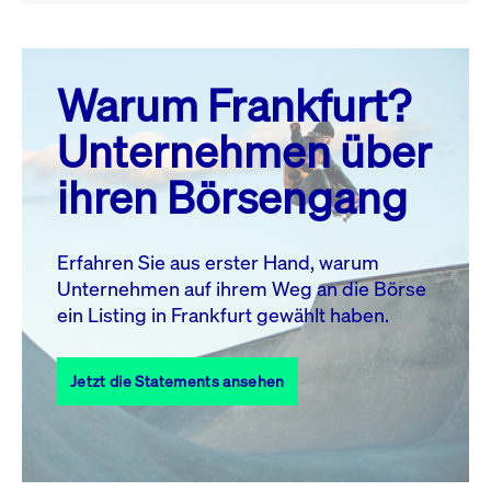
August 26
prev
next
Warum Frankfurt?
MO.
DI.
MI.
DO.
FR.
SA.
SO.
Unternehmen über
1
2
ihren Börsengang
3
4
5
6
7
9
8
10
11
12
13
14
15
16
Erfahren Sie aus erster Hand, warum
Unternehmen auf ihrem Weg an die Börse
17
18
19
20
21
22
23
ein Listing in Frankfurt gewählt haben.
24
25
27
28
29
30
26
Jetzt die Statements ansehen
31
Alle Events