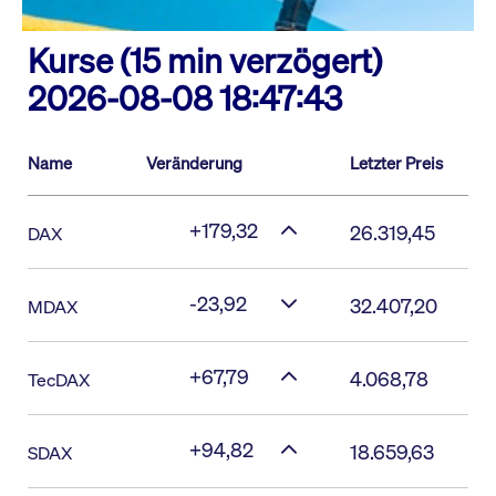
Kurse (15 min verzögert)
2026-08-08 18:47:43
Name
Veränderung
Letzter Preis
+179,32
26.319,45
DAX
-23,92
32.407,20
MDAX
+67,79
4.068,78
TecDAX
+94,82
18.659,63
SDAX