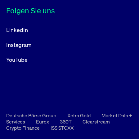
Folgen Sie uns
LinkedIn
Instagram
YouTube
Deutsche Börse Group
Xetra Gold
Market Data +
Services
Eurex
360T
Clearstream
Crypto Finance
ISS STOXX