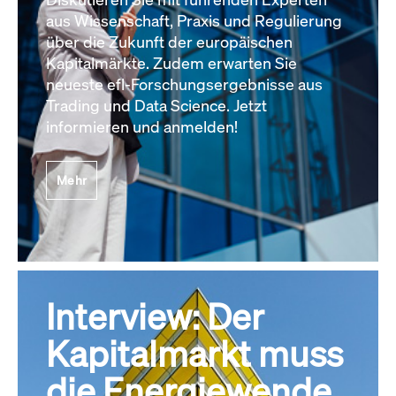
aus Wissenschaft, Praxis und Regulierung
über die Zukunft der europäischen
Kapitalmärkte. Zudem erwarten Sie
neueste efl-Forschungsergebnisse aus
Trading und Data Science. Jetzt
informieren und anmelden!
Mehr
Interview: Der
Kapitalmarkt muss
die Energiewende