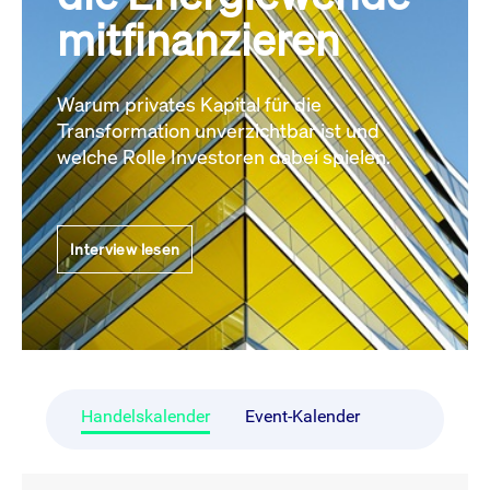
mitfinanzieren
Warum privates Kapital für die
Transformation unverzichtbar ist und
welche Rolle Investoren dabei spielen.
Interview lesen
Handelskalender
Event-Kalender