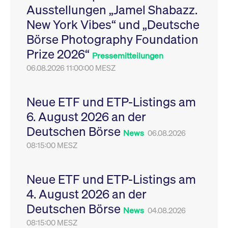
Ausstellungen „Jamel Shabazz.
Leistung der Website
VISITOR_PRIVACY_METADATA
YouTube
6
Dieses Cookie dient 
zu messen. Es handelt
.youtube.com
Monate
Speicherung der
New York Vibes“ und „Deutsche
sich um ein Muster-
Einwilligungs- und
Cookie, bei dem auf
Datenschutzbestim
Börse Photography Foundation
das Präfix _pk_ses
des Nutzers für ihre
eine kurze Reihe von
Interaktion mit der W
Prize 2026“
Zahlen und
Es erfasst Daten über
Pressemitteilungen
Buchstaben folgt, bei
Einwilligung des Bes
der es sich vermutlich
06.08.2026 11:00:00 MESZ
in Bezug auf verschi
um einen
Datenschutzrichtlini
Referenzcode für die
-einstellungen, um
Domain handelt, die
sicherzustellen, dass 
das Cookie setzt.
Präferenzen in zukünf
Neue ETF und ETP-Listings am
Sitzungen geehrt wer
6. August 2026 an der
Deutschen Börse
News
06.08.2026
08:15:00 MESZ
Neue ETF und ETP-Listings am
4. August 2026 an der
Deutschen Börse
News
04.08.2026
08:15:00 MESZ