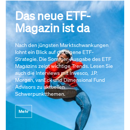
Das neue ETF-
Magazin ist da
Nach den jüngsten Marktschwankungen
lohnt ein Blick auf die eigene ETF-
Strategie. Die Sommer-Ausgabe des ETF
Magazins zeigt wichtige Trends. Lesen Sie
auch die Interviews mit Invesco, J.P.
Morgan, vanEck und Dimensional Fund
Advisors zu aktuellen
Schwerpunktthemen.
Mehr