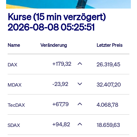
Kurse (15 min verzögert)
2026-08-08 05:25:51
Name
Veränderung
Letzter Preis
+179,32
26.319,45
DAX
-23,92
32.407,20
MDAX
+67,79
4.068,78
TecDAX
+94,82
18.659,63
SDAX