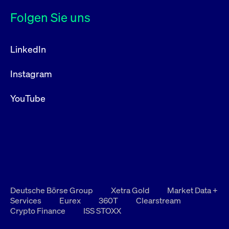
Folgen Sie uns
LinkedIn
Instagram
YouTube
Deutsche Börse Group
Xetra Gold
Market Data +
Services
Eurex
360T
Clearstream
Crypto Finance
ISS STOXX