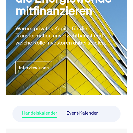
mitfinanzieren
Warum privates Kapital für die
Transformation unverzichtbar ist und
welche Rolle Investoren dabei spielen.
Interview lesen
Handelskalender
Event-Kalender