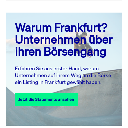
August 26
prev
next
Warum Frankfurt?
MO.
DI.
MI.
DO.
FR.
SA.
SO.
Unternehmen über
1
2
ihren Börsengang
3
4
5
6
7
9
8
10
11
12
13
14
15
16
Erfahren Sie aus erster Hand, warum
Unternehmen auf ihrem Weg an die Börse
17
18
19
20
21
22
23
ein Listing in Frankfurt gewählt haben.
24
25
27
28
29
30
26
Jetzt die Statements ansehen
31
Alle Events