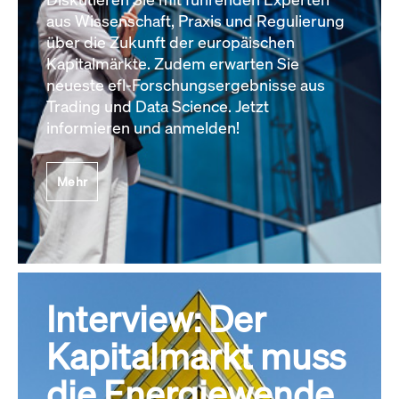
aus Wissenschaft, Praxis und Regulierung
über die Zukunft der europäischen
Kapitalmärkte. Zudem erwarten Sie
neueste efl-Forschungsergebnisse aus
Trading und Data Science. Jetzt
informieren und anmelden!
Mehr
Interview: Der
Kapitalmarkt muss
die Energiewende