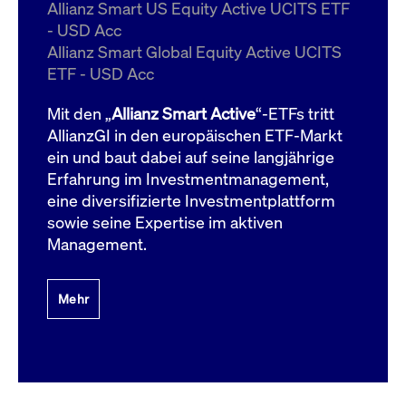
um d
Allianz Smart US Equity Active UCITS ETF
anzu
- USD Acc
ApplicationGatewayAffinityCORS
www.cashmarket.deutsche-
Session
Dies
Allianz Smart Global Equity Active UCITS
boerse.com
Ver
Last
ETF - USD Acc
um s
Clie
glei
Mit den „
Allianz Smart Active
“-ETFs tritt
Brow
werd
AllianzGI in den europäischen ETF-Markt
Benu
ein und baut dabei auf seine langjährige
die 
effe
Erfahrung im Investmentmanagement,
Ress
verb
eine diversifizierte Investmentplattform
unte
(Cro
sowie seine Expertise im aktiven
Shar
Management.
Bear
in v
Bere
Mehr
Gültig
Name
Anbieter / Domain
Beschreibung
Anbieter /
bis
Gültig
Name
Beschreibung
Domain
bis
_pk_id.7.931a
www.cashmarket.deutsche-
1 Jahr
Dieser Cookie-Name
boerse.com
ist mit der Open-