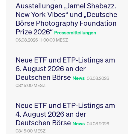
Ausstellungen „Jamel Shabazz.
Leistung der Website
VISITOR_PRIVACY_METADATA
YouTube
6
Dieses Cookie dient 
zu messen. Es handelt
.youtube.com
Monate
Speicherung der
New York Vibes“ und „Deutsche
sich um ein Muster-
Einwilligungs- und
Cookie, bei dem auf
Datenschutzbestim
Börse Photography Foundation
das Präfix _pk_ses
des Nutzers für ihre
eine kurze Reihe von
Interaktion mit der W
Prize 2026“
Zahlen und
Es erfasst Daten über
Pressemitteilungen
Buchstaben folgt, bei
Einwilligung des Bes
der es sich vermutlich
06.08.2026 11:00:00 MESZ
in Bezug auf verschi
um einen
Datenschutzrichtlini
Referenzcode für die
-einstellungen, um
Domain handelt, die
sicherzustellen, dass 
das Cookie setzt.
Präferenzen in zukünf
Neue ETF und ETP-Listings am
Sitzungen geehrt wer
6. August 2026 an der
Deutschen Börse
News
06.08.2026
08:15:00 MESZ
Neue ETF und ETP-Listings am
4. August 2026 an der
Deutschen Börse
News
04.08.2026
08:15:00 MESZ